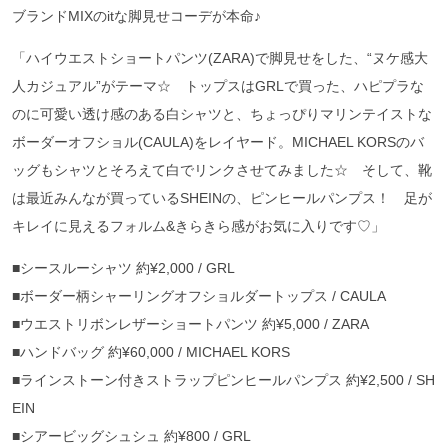
ブランドMIXのitな脚見せコーデが本命♪
「ハイウエストショートパンツ(ZARA)で脚見せをした、“ヌケ感大
人カジュアル”がテーマ☆ トップスはGRLで買った、ハピプラな
のに可愛い透け感のある白シャツと、ちょっぴりマリンテイストな
ボーダーオフショル(CAULA)をレイヤード。MICHAEL KORSのバ
ッグもシャツとそろえて白でリンクさせてみました☆ そして、靴
は最近みんなが買っているSHEINの、ピンヒールパンプス！ 足が
キレイに見えるフォルム&きらきら感がお気に入りです♡」
■シースルーシャツ 約¥2,000 / GRL
■ボーダー柄シャーリングオフショルダートップス / CAULA
■ウエストリボンレザーショートパンツ 約¥5,000 / ZARA
■ハンドバッグ 約¥60,000 / MICHAEL KORS
■ラインストーン付きストラップピンヒールパンプス 約¥2,500 / SH
EIN
■シアービッグシュシュ 約¥800 / GRL