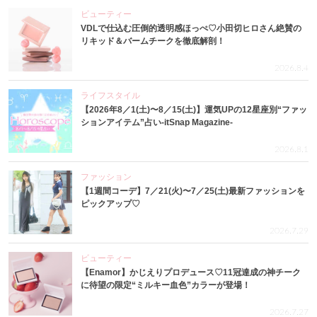
ビューティー
VDLで仕込む圧倒的透明感ほっぺ♡小田切ヒロさん絶賛の
リキッド＆バームチークを徹底解剖！
2026.8.4
ライフスタイル
【2026年8／1(土)〜8／15(土)】運気UPの12星座別“ファッ
ションアイテム”占い-itSnap Magazine-
2026.8.1
ファッション
【1週間コーデ】7／21(火)〜7／25(土)最新ファッションを
ピックアップ♡
2026.7.29
ビューティー
【Enamor】かじえりプロデュース♡11冠達成の神チーク
に待望の限定“ミルキー血色”カラーが登場！
2026.7.27