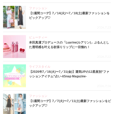
ファッション
【1週間コーデ】7／14(火)〜7／18(土)最新ファッションを
ピックアップ♡
2026.7.23
ビューティー
本田真凜プロデュースの「Luarine(ルアリン)」ぷるんとし
た透明感を叶える欲張りリップに一目惚れ！
2026.7.22
ライフスタイル
【2026年7／16(火)〜7／31(金)】運気UPの12星座別“ファ
ッションアイテム”占い-itSnap Magazine-
2026.7.16
ファッション
【1週間コーデ】7／7(火)〜7／11(土)最新ファッションをピ
ックアップ♡