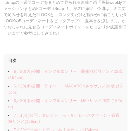
itSnapの一週間コーデをまとめて見られる連載企画「最新weeklyフ
ァッションまとめ5コーデ-itSnap-！」第214弾♡ 今週は、ミニ丈
で足みせを叶えた2LOOKと、ロング丈だけど軽やかに着こなした3
LOOKの5コーディネートをピックアップ♪ 夏本番を涼しげに、か
つおしゃれに見せるコーディネートポイントをたっぷりお披露目♡
いますぐ参考にしてみてね！
目次
6／28(火)公開：インフルエンサー・藤盛沙耶可サン／22歳
(154cm)
6／29(水)公開：ライバー・MACARONさやサン／24歳 (16
3cm)
6／30(木)公開：インフルエンサー・ゆいサン／28歳 (162c
m)
7／1(金)公開：タレント、モデル、レースクイーン・蒼真
海サン／(166cm)
7／2(土)公開：モデル・林まきサン／(164cm)