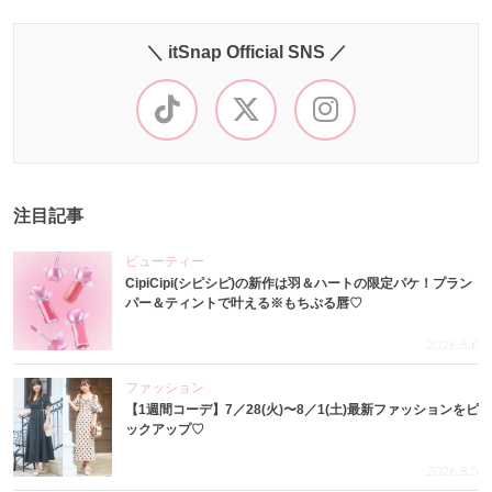
＼ itSnap Official SNS ／
注目記事
ビューティー
CipiCipi(シピシピ)の新作は羽＆ハートの限定パケ！プラン
パー＆ティントで叶える※もちぷる唇♡
2026.8.6
ファッション
【1週間コーデ】7／28(火)〜8／1(土)最新ファッションをピ
ックアップ♡
2026.8.5