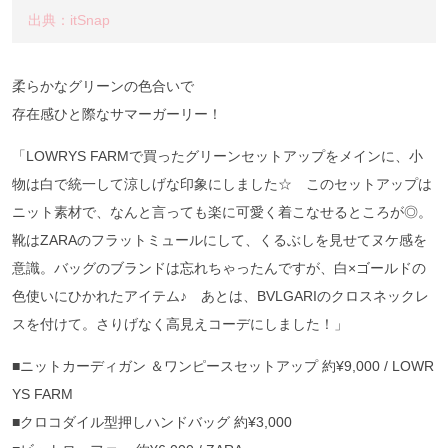
出典：itSnap
柔らかなグリーンの色合いで
存在感ひと際なサマーガーリー！
「LOWRYS FARMで買ったグリーンセットアップをメインに、小
物は白で統一して涼しげな印象にしました☆ このセットアップは
ニット素材で、なんと言っても楽に可愛く着こなせるところが◎。
靴はZARAのフラットミュールにして、くるぶしを見せてヌケ感を
意識。バッグのブランドは忘れちゃったんですが、白×ゴールドの
色使いにひかれたアイテム♪ あとは、BVLGARIのクロスネックレ
スを付けて。さりげなく高見えコーデにしました！」
■ニットカーディガン ＆ワンピースセットアップ 約¥9,000 / LOWR
YS FARM
■クロコダイル型押しハンドバッグ 約¥3,000