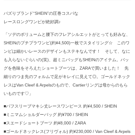
バズりブランド“SHEIN”の圧巻コスパな
レースロングワンピが絶好調♪
「ソデのボリュームと腰下のフレアシルエットがとっても好みな、
SHEINのプチプラワンピ(約¥4,500)一枚でスタイリング☆ このワ
ンピは細かいレースのデザインもステキなんです！ そして、なに
も入らないぐらいの(笑)、超ミニバッグもSHEINのアイテム。バッ
グを色味をそろえたショートブーツは、ZARAで買いました！ 先
細りのつま先のフォルムで足がキレイに見えて◎。ゴールドネック
レスはVan Cleef & Arpelsのもので、Cartierリングは母からのもら
いものです♡」
■パフスリーブマキシ丈レースワンピース 約¥4,500 / SHEIN
■ミニマムショルダーバッグ 約¥700 / SHEIN
■スエードショートブーツ 約¥8,000 / ZARA
■ゴールドネックレス(フリヴォル) 約¥230,000 / Van Cleef & Arpels