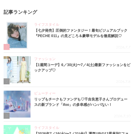
記事ランキング
ライフスタイル
【七夕発売】圧倒的ファンタジー！最旬ビジュアルブック
『PECHE 011』の見どころ＆豪華モデルを徹底解説♡
1
2026.7.7
ファッション
【1週間コーデ】6／30(火)〜7／4(土)最新ファッションをピ
ックアップ♡
2
2026.7.8
ビューティー
リップもチークもファンデも♡千吉良恵子さんプロデュー
スの新ブランド「ifoo」の多幸感がハンパない！
3
2026.7.10
ライフスタイル
【2026年7／16(火)〜7／31(金)】運気UPの12星座別“ファ