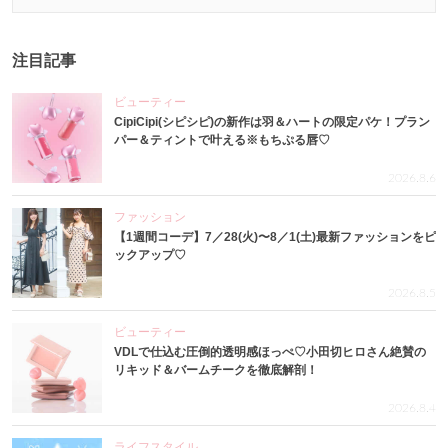
注目記事
ビューティー
CipiCipi(シピシピ)の新作は羽＆ハートの限定パケ！プラン
パー＆ティントで叶える※もちぷる唇♡
2026.8.6
ファッション
【1週間コーデ】7／28(火)〜8／1(土)最新ファッションをピ
ックアップ♡
2026.8.5
ビューティー
VDLで仕込む圧倒的透明感ほっぺ♡小田切ヒロさん絶賛の
リキッド＆バームチークを徹底解剖！
2026.8.4
ライフスタイル