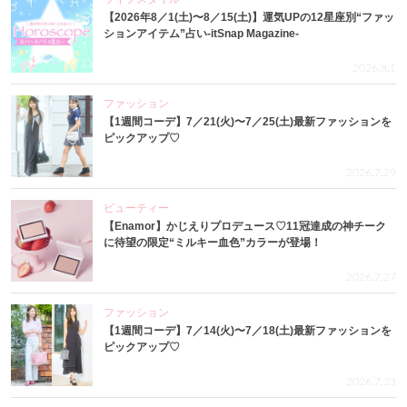
【2026年8／1(土)〜8／15(土)】運気UPの12星座別“ファッ
ションアイテム”占い-itSnap Magazine-
2026.8.1
ファッション
【1週間コーデ】7／21(火)〜7／25(土)最新ファッションを
ピックアップ♡
2026.7.29
ビューティー
【Enamor】かじえりプロデュース♡11冠達成の神チーク
に待望の限定“ミルキー血色”カラーが登場！
2026.7.27
ファッション
【1週間コーデ】7／14(火)〜7／18(土)最新ファッションを
ピックアップ♡
2026.7.23