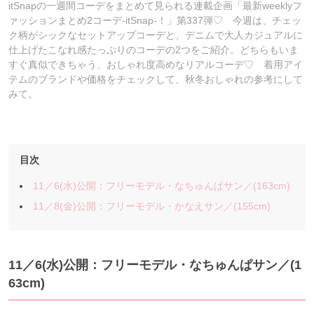
itSnapの一週間コーデをまとめて見られる連載企画「最新weeklyフ
ァッションまとめ2コーデ-itSnap-！」第337弾♡ 今週は、チェッ
ク柄がシックなセットアップコーデと、デニムで大人カジュアルに
仕上げたこなれ感たっぷりのコーデの2つをご紹介。どちらもいま
すぐ真似できちゃう、おしゃれ度高めなリアルコーデ♡ 着用アイ
テムのブランドや価格をチェックして、秋冬おしゃれの参考にして
みて。
目次
11／6(水)公開：フリーモデル・なちゅんぱサン／(163cm)
11／8(金)公開：フリーモデル・かなえサン／(155cm)
11／6
(水)公開：フリーモデル・なちゅんぱサン
／(1
63cm)