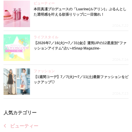
ビューティー
本田真凜プロデュースの「Luarine(ルアリン)」ぷるんとし
た透明感を叶える欲張りリップに一目惚れ！
2026.7.22
ライフスタイル
【2026年7／16(火)〜7／31(金)】運気UPの12星座別“ファ
ッションアイテム”占い-itSnap Magazine-
2026.7.16
ファッション
【1週間コーデ】7／7(火)〜7／11(土)最新ファッションをピ
ックアップ♡
2026.7.15
人気カテゴリー
ビューティー