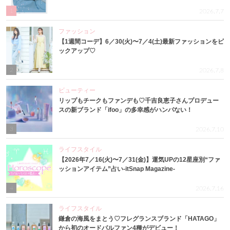
1
2026.7.7
ファッション
【1週間コーデ】6／30(火)〜7／4(土)最新ファッションをピ
ックアップ♡
2
2026.7.8
ビューティー
リップもチークもファンデも♡千吉良恵子さんプロデュー
スの新ブランド「ifoo」の多幸感がハンパない！
3
2026.7.10
ライフスタイル
【2026年7／16(火)〜7／31(金)】運気UPの12星座別“ファ
ッションアイテム”占い-itSnap Magazine-
4
2026.7.16
ライフスタイル
鎌倉の海風をまとう♡フレグランスブランド「HATAGO」
から初のオードパルファン4種がデビュー！