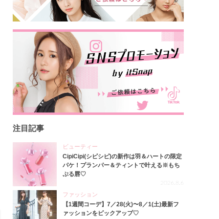
注目記事
ビューティー
CipiCipi(シピシピ)の新作は羽＆ハートの限定
パケ！プランパー＆ティントで叶える※もち
ぷる唇♡
2026.8.6
ファッション
【1週間コーデ】7／28(火)〜8／1(土)最新フ
ァッションをピックアップ♡