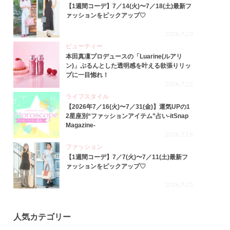
【1週間コーデ】7／14(火)〜7／18(土)最新フ
ァッションをピックアップ♡
2026.7.23
ビューティー
本田真凜プロデュースの「Luarine(ルアリ
ン)」ぷるんとした透明感を叶える欲張りリッ
プに一目惚れ！
2026.7.22
ライフスタイル
【2026年7／16(火)〜7／31(金)】運気UPの1
2星座別“ファッションアイテム”占い-itSnap
Magazine-
2026.7.16
ファッション
【1週間コーデ】7／7(火)〜7／11(土)最新フ
ァッションをピックアップ♡
2026.7.15
人気カテゴリー