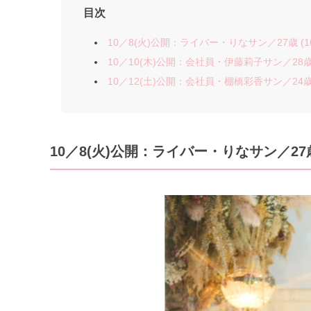
目次
10／8(火)公開：ライバー・りなサン／27歳 (16
10／10(木)公開：会社員・伊藤莉子サン／28歳 (
10／12(土)公開：会社員・棚橋彩香サン／24歳 (
10／8
(火)公開：ライバー・りなサン
／27歳