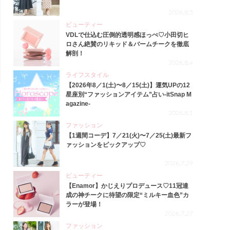
2026.8.5
ビューティー
VDLで仕込む圧倒的透明感ほっぺ♡小田切ヒ
ロさん絶賛のリキッド＆バームチークを徹底
解剖！
2026.8.4
ライフスタイル
【2026年8／1(土)〜8／15(土)】運気UPの12
星座別“ファッションアイテム”占い-itSnap M
agazine-
2026.8.1
ファッション
【1週間コーデ】7／21(火)〜7／25(土)最新フ
ァッションをピックアップ♡
2026.7.29
ビューティー
【Enamor】かじえりプロデュース♡11冠達
成の神チークに待望の限定“ミルキー血色”カ
ラーが登場！
2026.7.27
ファッション