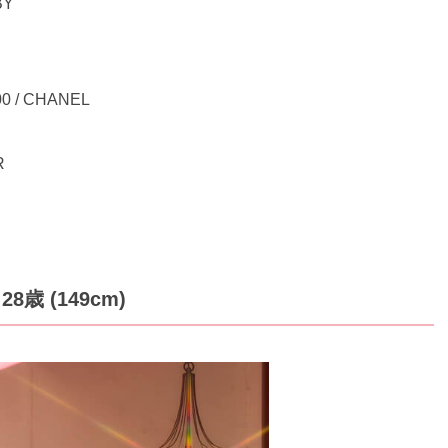
BY
/ CHANEL
R
28歳 (149cm)