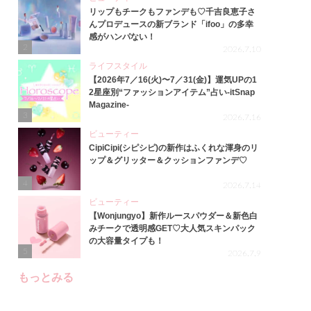
リップもチークもファンデも♡千吉良恵子さ
んプロデュースの新ブランド「ifoo」の多幸
感がハンパない！
2
2026.7.10
ライフスタイル
【2026年7／16(火)〜7／31(金)】運気UPの1
2星座別“ファッションアイテム”占い-itSnap
Magazine-
3
2026.7.16
ビューティー
CipiCipi(シピシピ)の新作はふくれな渾身のリ
ップ＆グリッター＆クッションファンデ♡
4
2026.7.14
ビューティー
【Wonjungyo】新作ルースパウダー＆新色白
みチークで透明感GET♡大人気スキンパック
の大容量タイプも！
5
2026.7.9
もっとみる