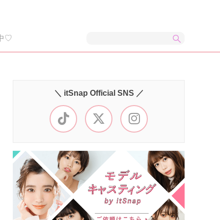
中♡
＼ itSnap Official SNS ／