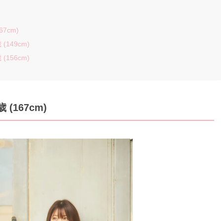
7cm)
149cm)
156cm)
 (167cm)