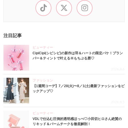
注目記事
ビューティー
CipiCipi(シピシピ)の新作は羽＆ハートの限定パケ！プラン
パー＆ティントで叶える※もちぷる唇♡
2026.8.6
ファッション
【1週間コーデ】7／28(火)〜8／1(土)最新ファッションをピ
ックアップ♡
2026.8.5
ビューティー
VDLで仕込む圧倒的透明感ほっぺ♡小田切ヒロさん絶賛の
リキッド＆バームチークを徹底解剖！