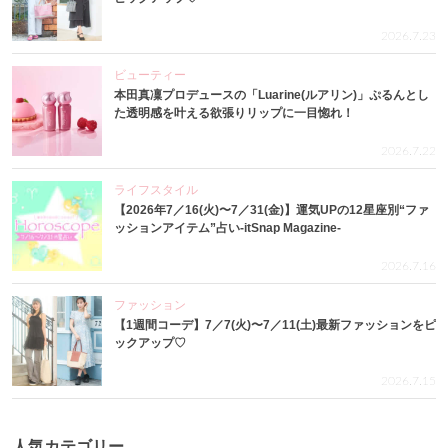
2026.7.23
ビューティー
本田真凜プロデュースの「Luarine(ルアリン)」ぷるんとし
た透明感を叶える欲張りリップに一目惚れ！
2026.7.22
ライフスタイル
【2026年7／16(火)〜7／31(金)】運気UPの12星座別“ファ
ッションアイテム”占い-itSnap Magazine-
2026.7.16
ファッション
【1週間コーデ】7／7(火)〜7／11(土)最新ファッションをピ
ックアップ♡
2026.7.15
人気カテゴリー