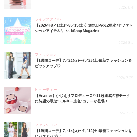
2026.8.4
ライフスタイル
【2026年8／1(土)〜8／15(土)】運気UPの12星座別“ファッ
ションアイテム”占い-itSnap Magazine-
2026.8.1
ファッション
【1週間コーデ】7／21(火)〜7／25(土)最新ファッションを
ピックアップ♡
2026.7.29
ビューティー
【Enamor】かじえりプロデュース♡11冠達成の神チーク
に待望の限定“ミルキー血色”カラーが登場！
2026.7.27
ファッション
【1週間コーデ】7／14(火)〜7／18(土)最新ファッションを
ピックアップ♡