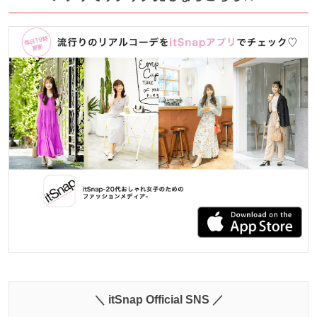
＼ itSnap Official SNS ／