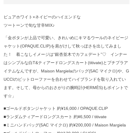
ピュアホワイト×ネイビーのハイエンドな
ツートーンで旬な甘辛MIX♪
「金ボタンが上品で可愛い、きれいめにキマるウールのネイビージ
ャケット(OPAQUE.CLIP)を肩がけして秋っぽさを出してみまし
た！ 着こなしイメージは“銀杏並木でカフェデート”♡ インナー
はシンプルな白T&ティアードロングスカート(titivate)とプチプラア
イテムなんですが、Maison Margielaのバッグ(5AC マイクロ)や、G
UCCIのビットローファーを合わせてハイブランドを取り入れてい
ます。そして、母からのおさがりの腕時計(HERMÈS)もポイントで
す☆」
■ゴールドボタンジャケット 約¥16,000 / OPAQUE.CLIP
■ランダムティアードロングスカート 約¥6,500 / titivate
■ミニハンドバッグ(5AC マイクロ) 約¥200,000 / Maison Margiela