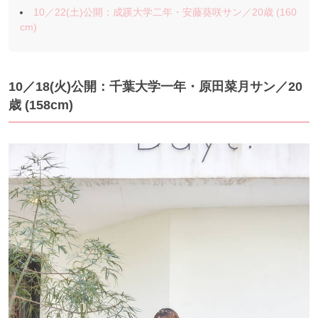
10／22(土)公開：成蹊大学二年・安藤葵咲サン／20歳 (160
cm)
10／18(火)公開：千葉大学一年・原田菜月サン／20
歳 (158cm)