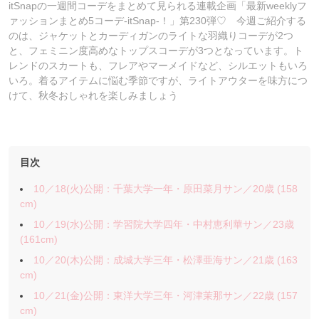
itSnapの一週間コーデをまとめて見られる連載企画「最新weeklyフ
ァッションまとめ5コーデ-itSnap-！」第230弾♡ 今週ご紹介する
のは、ジャケットとカーディガンのライトな羽織りコーデが2つ
と、フェミニン度高めなトップスコーデが3つとなっています。ト
レンドのスカートも、フレアやマーメイドなど、シルエットもいろ
いろ。着るアイテムに悩む季節ですが、ライトアウターを味方につ
けて、秋冬おしゃれを楽しみましょう
目次
10／18(火)公開：千葉大学一年・原田菜月サン／20歳 (158
cm)
10／19(水)公開：学習院大学四年・中村恵利華サン／23歳
(161cm)
10／20(木)公開：成城大学三年・松澤亜海サン／21歳 (163
cm)
10／21(金)公開：東洋大学三年・河津茉那サン／22歳 (157
cm)