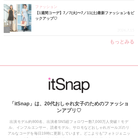
ファッション
【1週間コーデ】7／7(火)〜7／11(土)最新ファッションをピ
ックアップ♡
5
2026.7.15
もっとみる
「itSnap」は、20代おしゃれ女子のためのファッショ
ンアプリ♡
出演モデル約800名、出演者SNS総フォロワー数7,000万人突破！モデ
ル、インフルエンサー、読者モデル、サロモなどおしゃれガールズのリ
アルなコーデを毎日19時に更新しています。どこよりも“フォトジェニッ