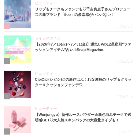
ビューティー
リップもチークもファンデも♡千吉良恵子さんプロデュー
スの新ブランド「ifoo」の多幸感がハンパない！
1
2026.7.10
ライフスタイル
【2026年7／16(火)〜7／31(金)】運気UPの12星座別“ファ
ッションアイテム”占い-itSnap Magazine-
2
2026.7.16
ビューティー
CipiCipi(シピシピ)の新作はふくれな渾身のリップ＆グリッ
ター＆クッションファンデ♡
3
2026.7.14
ビューティー
【Wonjungyo】新作ルースパウダー＆新色白みチークで透
明感GET♡大人気スキンパックの大容量タイプも！
4
2026.7.9