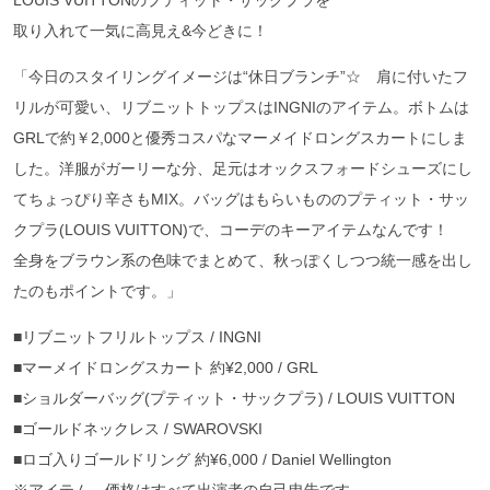
LOUIS VUITTONのプティット・サックプラを
取り入れて一気に高見え&今どきに！
「今日のスタイリングイメージは“休日ブランチ”☆ 肩に付いたフ
リルが可愛い、リブニットトップスはINGNIのアイテム。ボトムは
GRLで約￥2,000と優秀コスパなマーメイドロングスカートにしま
した。洋服がガーリーな分、足元はオックスフォードシューズにし
てちょっぴり辛さもMIX。バッグはもらいもののプティット・サッ
クプラ(LOUIS VUITTON)で、コーデのキーアイテムなんです！
全身をブラウン系の色味でまとめて、秋っぽくしつつ統一感を出し
たのもポイントです。」
■リブニットフリルトップス / INGNI
■マーメイドロングスカート 約¥2,000 / GRL
■ショルダーバッグ(プティット・サックプラ) / LOUIS VUITTON
■ゴールドネックレス / SWAROVSKI
■ロゴ入りゴールドリング 約¥6,000 / Daniel Wellington