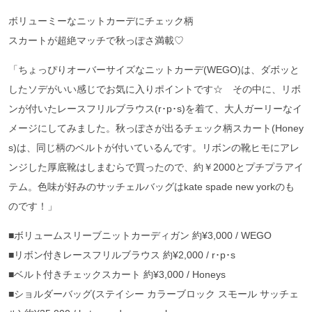
ボリューミーなニットカーデにチェック柄
スカートが超絶マッチで秋っぽさ満載♡
「ちょっぴりオーバーサイズなニットカーデ(WEGO)は、ダボッと
したソデがいい感じでお気に入りポイントです☆ その中に、リボ
ンが付いたレースフリルブラウス(r･p･s)を着て、大人ガーリーなイ
メージにしてみました。秋っぽさが出るチェック柄スカート(Honey
s)は、同じ柄のベルトが付いているんです。リボンの靴ヒモにアレ
ンジした厚底靴はしまむらで買ったので、約￥2000とプチプラアイ
テム。色味が好みのサッチェルバッグはkate spade new yorkのも
のです！」
■ボリュームスリーブニットカーディガン 約¥3,000 / WEGO
■リボン付きレースフリルブラウス 約¥2,000 / r･p･s
■ベルト付きチェックスカート 約¥3,000 / Honeys
■ショルダーバッグ(ステイシー カラーブロック スモール サッチェ