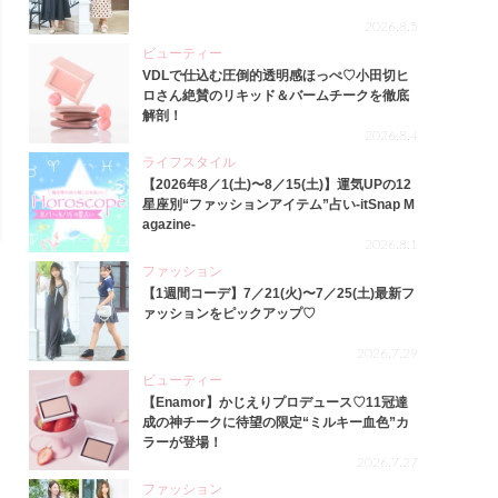
2026.8.5
ビューティー
VDLで仕込む圧倒的透明感ほっぺ♡小田切ヒ
ロさん絶賛のリキッド＆バームチークを徹底
解剖！
2026.8.4
ライフスタイル
【2026年8／1(土)〜8／15(土)】運気UPの12
星座別“ファッションアイテム”占い-itSnap M
agazine-
2026.8.1
ファッション
【1週間コーデ】7／21(火)〜7／25(土)最新フ
ァッションをピックアップ♡
2026.7.29
ビューティー
【Enamor】かじえりプロデュース♡11冠達
成の神チークに待望の限定“ミルキー血色”カ
ラーが登場！
2026.7.27
ファッション