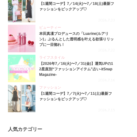
【1週間コーデ】7／14(火)〜7／18(土)最新フ
ァッションをピックアップ♡
2026.7.23
ビューティー
本田真凜プロデュースの「Luarine(ルアリ
ン)」ぷるんとした透明感を叶える欲張りリッ
プに一目惚れ！
2026.7.22
ライフスタイル
【2026年7／16(火)〜7／31(金)】運気UPの1
2星座別“ファッションアイテム”占い-itSnap
Magazine-
2026.7.16
ファッション
【1週間コーデ】7／7(火)〜7／11(土)最新フ
ァッションをピックアップ♡
2026.7.15
人気カテゴリー