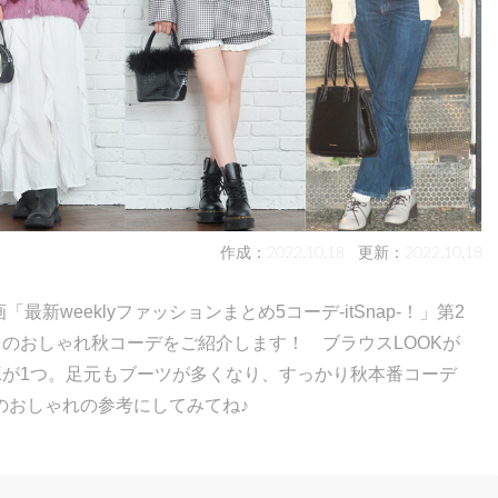
作成：2022.10.18
更新：2022.10.18
最新weeklyファッションまとめ5コーデ-itSnap-！」第2
、5名のおしゃれ秋コーデをご紹介します！ ブラウスLOOKが
OKが1つ。足元もブーツが多くなり、すっかり秋本番コーデ
のおしゃれの参考にしてみてね♪