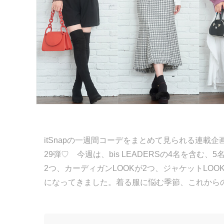
itSnapの一週間コーデをまとめて見られる連載企画「
29弾♡ 今週は、bis LEADERSの4名を含む
2つ、カーディガンLOOKが2つ、ジャケットLO
になってきました。着る服に悩む季節、これから