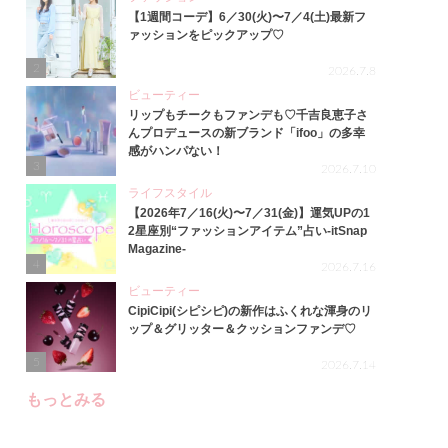
【1週間コーデ】6／30(火)〜7／4(土)最新フ
ァッションをピックアップ♡
2
2026.7.8
ビューティー
リップもチークもファンデも♡千吉良恵子さ
んプロデュースの新ブランド「ifoo」の多幸
感がハンパない！
3
2026.7.10
ライフスタイル
【2026年7／16(火)〜7／31(金)】運気UPの1
2星座別“ファッションアイテム”占い-itSnap
Magazine-
4
2026.7.16
ビューティー
CipiCipi(シピシピ)の新作はふくれな渾身のリ
ップ＆グリッター＆クッションファンデ♡
5
2026.7.14
もっとみる