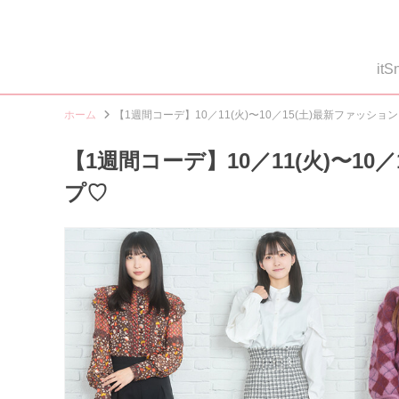
i
ホーム
【1週間コーデ】10／11(火)〜10／15(土)最新ファッシ
【1週間コーデ】10／11(火)〜1
プ♡