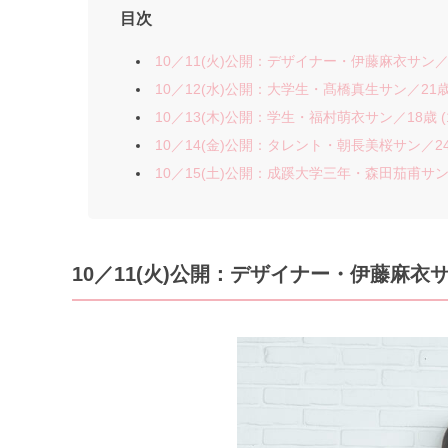
目次
10／11(火)公開：デザイナー・伊藤麻衣サン／25
10／12(水)公開：大学生・髙橋真生サン／21歳 (
10／13(木)公開：学生・福村萌衣サン／18歳 (1
10／14(金)公開：タレント・朝長美桜サン／24歳 
10／15(土)公開：成蹊大学三年・森田茄甫サン／2
10／11(火)公開：デザイナー・伊藤麻衣サン／