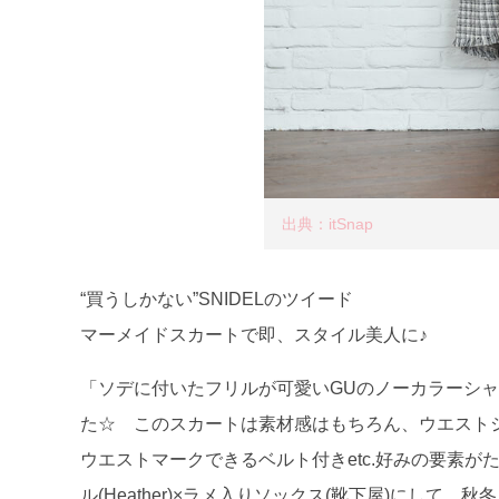
出典：itSnap
“買うしかない”SNIDELのツイード
マーメイドスカートで即、スタイル美人に♪
「ソデに付いたフリルが可愛いGUのノーカラーシャ
た☆ このスカートは素材感はもちろん、ウエスト
ウエストマークできるベルト付きetc.好みの要素
ル(Heather)×ラメ入りソックス(靴下屋)にして