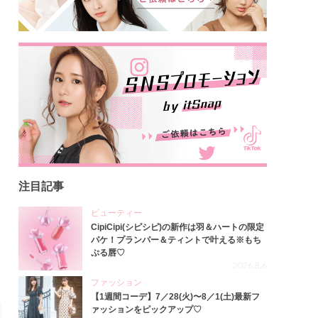
注目記事
ビューティー
CipiCipi(シピシピ)の新作は羽＆ハートの限定
パケ！プランパー＆ティントで叶える※もち
ぷる唇♡
2026.8.6
ファッション
【1週間コーデ】7／28(火)〜8／1(土)最新フ
ァッションをピックアップ♡