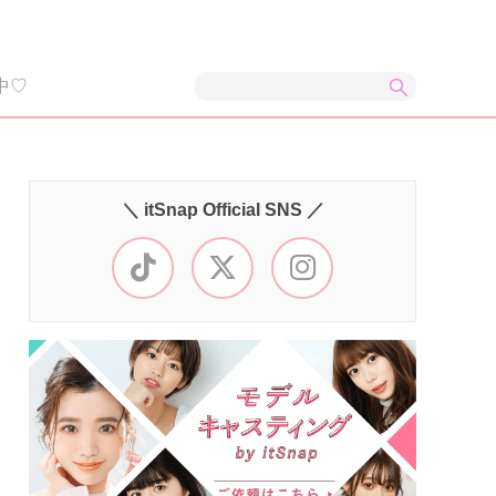
中♡
＼ itSnap Official SNS ／