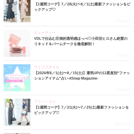
【1週間コーデ】7／28(火)〜8／1(土)最新ファッションをピ
ックアップ♡
2026.8.5
ビューティー
VDLで仕込む圧倒的透明感ほっぺ♡小田切ヒロさん絶賛の
リキッド＆バームチークを徹底解剖！
2026.8.4
ライフスタイル
【2026年8／1(土)〜8／15(土)】運気UPの12星座別“ファッ
ションアイテム”占い-itSnap Magazine-
2026.8.1
ファッション
【1週間コーデ】7／21(火)〜7／25(土)最新ファッションを
ピックアップ♡
2026.7.29