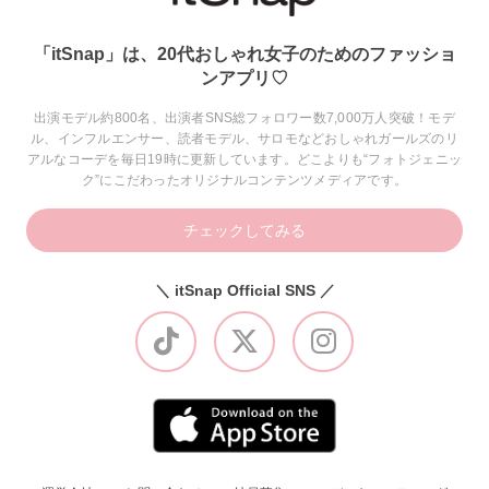
「itSnap」は、20代おしゃれ女子のためのファッショ
ンアプリ♡
出演モデル約800名、出演者SNS総フォロワー数7,000万人突破！モデ
ル、インフルエンサー、読者モデル、サロモなどおしゃれガールズのリ
アルなコーデを毎日19時に更新しています。どこよりも“フォトジェニッ
ク”にこだわったオリジナルコンテンツメディアです。
チェックしてみる
＼ itSnap Official SNS ／