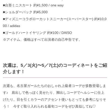
■台形ミニスカート 約¥1,500 / one way
■ショルダーバック 約¥5,000
■ディズニーコラボローカットスニーカー(スーパースター) 約¥10,0
00 / adidas
■ゴールドハートイヤリング 約¥100 / DAISO
※アイテム、価格はすべて出演者の自己申告です。
次週は、5／3(火)〜5／7(土)のコーディネートをご紹
介します！
次週も、名古屋ガールたちのおしゃれ上級者コーデが多数登場しま
す♪ 肩出しで色っぽく見せたり、脚出しコーデでヘルシーに仕上
げたり。目を引くカラーのアクセント使いもとっても参考になりそ
う！ 今すぐ取り入れられる最旬コーデをぜひ真似してね♡