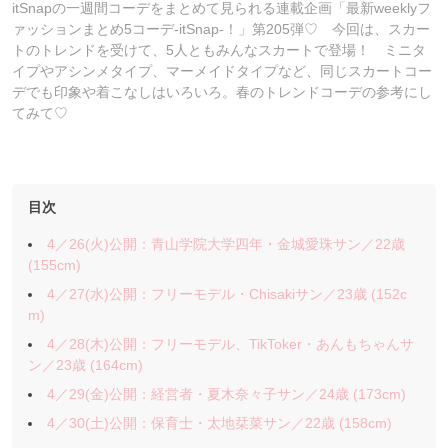
itSnapの一週間コーデをまとめて見られる連載企画「最新weeklyフ
ァッションまとめ5コーデ-itSnap-！」第205弾♡ 今回は、スカー
トのトレンドを受けて、5人ともみんなスカートで登場！ ミニタ
イプやアシンメタイプ、マーメイドタイプなど、同じスカートコー
デでも印象や着こなしはいろいろ。春のトレンドコーデの参考にし
てみて♡
目次
4／26(火)公開：青山学院大学四年・金城愛珠サン／22歳
(155cm)
4／27(水)公開：フリーモデル・Chisakiサン／23歳 (152c
m)
4／28(木)公開：フリーモデル、TikToker・あんもちゃんサ
ン／23歳 (164cm)
4／29(金)公開：経営者・夏木奈々子サン／24歳 (173cm)
4／30(土)公開：保育士・太地栞菜サン／22歳 (158cm)