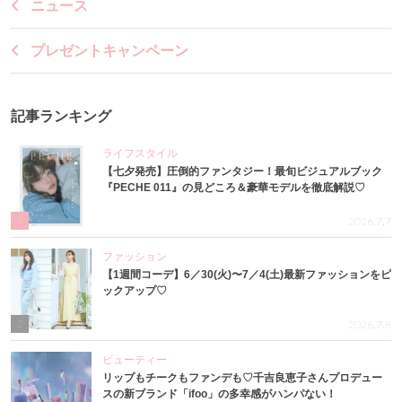
ニュース
プレゼントキャンペーン
記事ランキング
ライフスタイル
【七夕発売】圧倒的ファンタジー！最旬ビジュアルブック
『PECHE 011』の見どころ＆豪華モデルを徹底解説♡
1
2026.7.7
ファッション
【1週間コーデ】6／30(火)〜7／4(土)最新ファッションをピ
ックアップ♡
2
2026.7.8
ビューティー
リップもチークもファンデも♡千吉良恵子さんプロデュー
スの新ブランド「ifoo」の多幸感がハンパない！