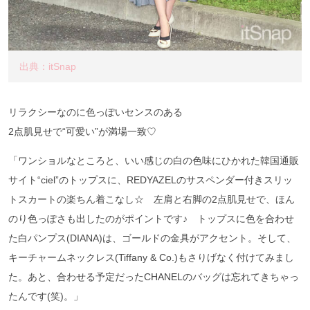
出典：itSnap
リラクシーなのに色っぽいセンスのある
2点肌見せで“可愛い”が満場一致♡
「ワンショルなところと、いい感じの白の色味にひかれた韓国通販
サイト“ciel”のトップスに、REDYAZELのサスペンダー付きスリッ
トスカートの楽ちん着こなし☆ 左肩と右脚の2点肌見せで、ほん
のり色っぽさも出したのがポイントです♪ トップスに色を合わせ
た白パンプス(DIANA)は、ゴールドの金具がアクセント。そして、
キーチャームネックレス(Tiffany & Co.)もさりげなく付けてみまし
た。あと、合わせる予定だったCHANELのバッグは忘れてきちゃっ
たんです(笑)。」