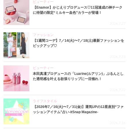
ビューティー
【Enamor】かじえりプロデュース♡11冠達成の神チーク
に待望の限定“ミルキー血色”カラーが登場！
2026.7.27
ファッション
【1週間コーデ】7／14(火)〜7／18(土)最新ファッションを
ピックアップ♡
2026.7.23
ビューティー
本田真凜プロデュースの「Luarine(ルアリン)」ぷるんとし
た透明感を叶える欲張りリップに一目惚れ！
2026.7.22
ライフスタイル
【2026年7／16(火)〜7／31(金)】運気UPの12星座別“ファ
ッションアイテム”占い-itSnap Magazine-
2026.7.16