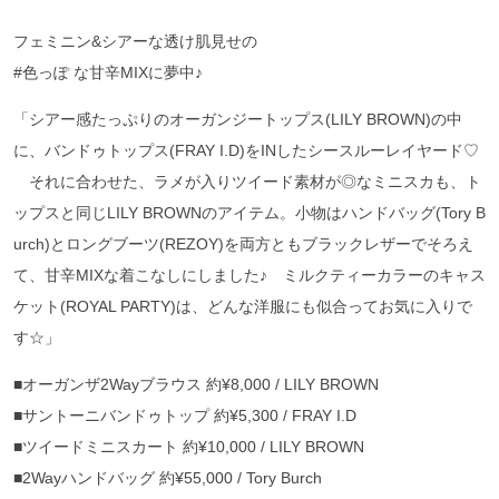
フェミニン&シアーな透け肌見せの
#色っぽ な甘辛MIXに夢中♪
「シアー感たっぷりのオーガンジートップス(LILY BROWN)の中
に、バンドゥトップス(FRAY I.D)をINしたシースルーレイヤード♡
それに合わせた、ラメが入りツイード素材が◎なミニスカも、ト
ップスと同じLILY BROWNのアイテム。小物はハンドバッグ(Tory B
urch)とロングブーツ(REZOY)を両方ともブラックレザーでそろえ
て、甘辛MIXな着こなしにしました♪ ミルクティーカラーのキャス
ケット(ROYAL PARTY)は、どんな洋服にも似合ってお気に入りで
す☆」
■オーガンザ2Wayブラウス 約¥8,000 / LILY BROWN
■サントーニバンドゥトップ 約¥5,300 / FRAY I.D
■ツイードミニスカート 約¥10,000 / LILY BROWN
■2Wayハンドバッグ 約¥55,000 / Tory Burch