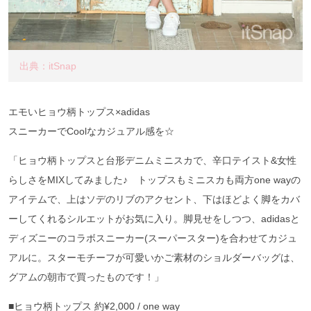
出典：itSnap
エモいヒョウ柄トップス×adidas
スニーカーでCoolなカジュアル感を☆
「ヒョウ柄トップスと台形デニムミニスカで、辛口テイスト&女性
らしさをMIXしてみました♪ トップスもミニスカも両方one wayの
アイテムで、上はソデのリブのアクセント、下はほどよく脚をカバ
ーしてくれるシルエットがお気に入り。脚見せをしつつ、adidasと
ディズニーのコラボスニーカー(スーパースター)を合わせてカジュ
アルに。スターモチーフが可愛いかご素材のショルダーバッグは、
グアムの朝市で買ったものです！」
■ヒョウ柄トップス 約¥2,000 / one way