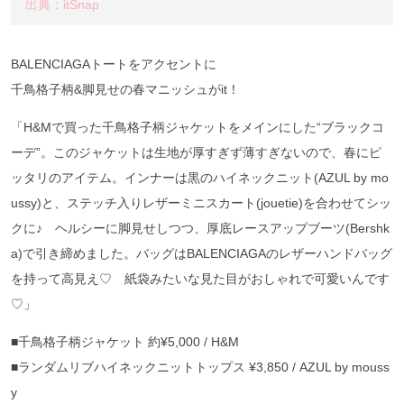
出典：itSnap
BALENCIAGAトートをアクセントに
千鳥格子柄&脚見せの春マニッシュがit！
「H&Mで買った千鳥格子柄ジャケットをメインにした“ブラックコ
ーデ”。このジャケットは生地が厚すぎず薄すぎないので、春にピ
ッタリのアイテム。インナーは黒のハイネックニット(AZUL by mo
ussy)と、ステッチ入りレザーミニスカート(jouetie)を合わせてシッ
クに♪ ヘルシーに脚見せしつつ、厚底レースアップブーツ(Bershk
a)で引き締めました。バッグはBALENCIAGAのレザーハンドバッグ
を持って高見え♡ 紙袋みたいな見た目がおしゃれで可愛いんです
♡」
■千鳥格子柄ジャケット 約¥5,000 / H&M
■ランダムリブハイネックニットトップス ¥3,850 / AZUL by mouss
y