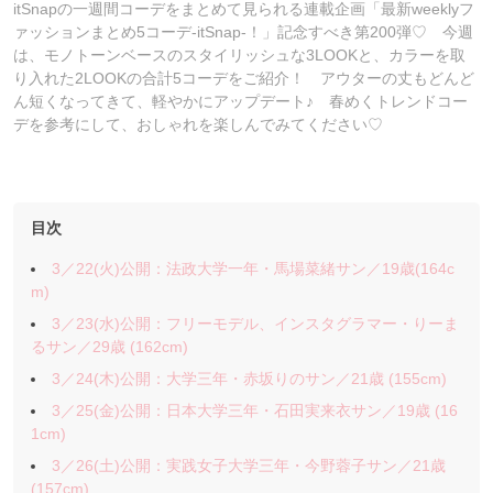
itSnapの一週間コーデをまとめて見られる連載企画「最新weeklyフ
ァッションまとめ5コーデ-itSnap-！」記念すべき第200弾♡ 今週
は、モノトーンベースのスタイリッシュな3LOOKと、カラーを取
り入れた2LOOKの合計5コーデをご紹介！ アウターの丈もどんど
ん短くなってきて、軽やかにアップデート♪ 春めくトレンドコー
デを参考にして、おしゃれを楽しんでみてください♡
目次
3／22(火)公開：法政大学一年・馬場菜緒サン／19歳(164c
m)
3／23(水)公開：フリーモデル、インスタグラマー・りーま
るサン／29歳 (162cm)
3／24(木)公開：大学三年・赤坂りのサン／21歳 (155cm)
3／25(金)公開：日本大学三年・石田実来衣サン／19歳 (16
1cm)
3／26(土)公開：実践女子大学三年・今野蓉子サン／21歳
(157cm)