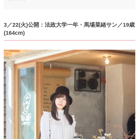
3／22(火)公開：法政大学一年・馬場菜緒サン／19歳
(164cm)