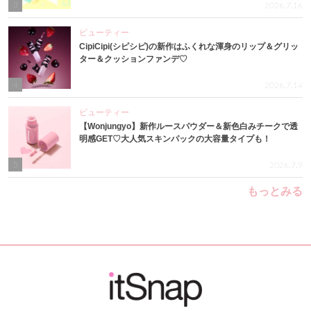
3
2026.7.16
ビューティー
CipiCipi(シピシピ)の新作はふくれな渾身のリップ＆グリッ
ター＆クッションファンデ♡
4
2026.7.14
ビューティー
【Wonjungyo】新作ルースパウダー＆新色白みチークで透
明感GET♡大人気スキンパックの大容量タイプも！
5
2026.7.9
もっとみる