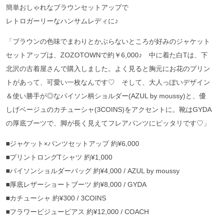
簡単おしゃれなブラウンセットアップで
レトロガーリーなハンサムレディに♪
「ブラウンの色味でまわりとかぶらないところが好みのジャケット
セットアップは、ZOZOTOWNで約￥6,000♪ 中に着た白Tは、下
北沢の古着屋さんで購入しました。よく見ると胸元にお花のプリン
トがあって、可愛い一枚なんです♡ そして、大人っぽいデザイン
＆使い勝手が◎なパイソン柄ショルダー(AZUL by moussy)と、優
しげベージュのカチューシャ(3COINS)をアクセントに。靴はGYDA
の厚底ブーツで、脚が長く見えてフレアパンツにピッタリです♡」
■ジャケット×パンツセットアップ 約¥6,000
■プリントロングTシャツ 約¥1,000
■パイソンショルダーバッグ 約¥4,000 / AZUL by moussy
■厚底レザーショートブーツ 約¥8,000 / GYDA
■カチューシャ 約¥300 / 3COINS
■フラワービジューピアス 約¥12,000 / COACH