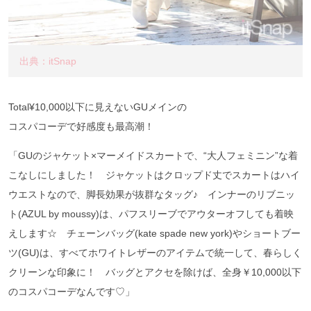
出典：itSnap
Total¥10,000以下に見えないGUメインの
コスパコーデで好感度も最高潮！
「GUのジャケット×マーメイドスカートで、“大人フェミニン”な着
こなしにしました！ ジャケットはクロップド丈でスカートはハイ
ウエストなので、脚長効果が抜群なタッグ♪ インナーのリブニッ
ト(AZUL by moussy)は、パフスリーブでアウターオフしても着映
えします☆ チェーンバッグ(kate spade new york)やショートブー
ツ(GU)は、すべてホワイトレザーのアイテムで統一して、春らしく
クリーンな印象に！ バッグとアクセを除けば、全身￥10,000以下
のコスパコーデなんです♡」