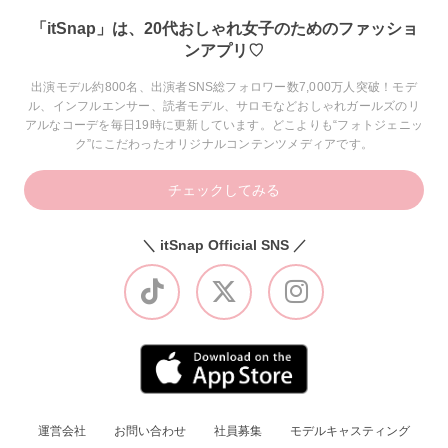
「itSnap」は、20代おしゃれ女子のためのファッショ
ンアプリ♡
出演モデル約800名、出演者SNS総フォロワー数7,000万人突破！モデ
ル、インフルエンサー、読者モデル、サロモなどおしゃれガールズのリ
アルなコーデを毎日19時に更新しています。どこよりも“フォトジェニッ
ク”にこだわったオリジナルコンテンツメディアです。
チェックしてみる
＼ itSnap Official SNS ／
運営会社
お問い合わせ
社員募集
モデルキャスティング