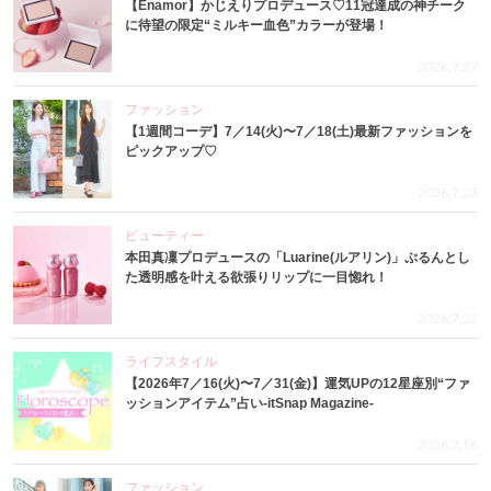
【Enamor】かじえりプロデュース♡11冠達成の神チーク
に待望の限定“ミルキー血色”カラーが登場！
2026.7.27
ファッション
【1週間コーデ】7／14(火)〜7／18(土)最新ファッションを
ピックアップ♡
2026.7.23
ビューティー
本田真凜プロデュースの「Luarine(ルアリン)」ぷるんとし
た透明感を叶える欲張りリップに一目惚れ！
2026.7.22
ライフスタイル
【2026年7／16(火)〜7／31(金)】運気UPの12星座別“ファ
ッションアイテム”占い-itSnap Magazine-
2026.7.16
ファッション