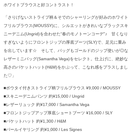
ホワイトブラウスと好コントラスト！
「さりげないストライプ柄＆そでのシャーリングが好みのホワイト
フリルブラウス(MOUSSY)に、シルエットがきれいなブラックスキ
ニーデニム(Ungrid)を合わせた“春のモノトーンコーデ”♪ 甘くなり
すぎないようにフロントジップの厚底ブーツ(SLY)で、足元に重み
を出しています☆ そして、バッグもゴールドのジップ使いが◎な
レザーミニバッグ(Samantha Vega)をセレクト。仕上げに、絶妙な
高さのバケットハット(H&M)をかぶって、こなれ感をプラスしまし
た♡」
■ボウタイ付きストライプ柄フリルブラウス ¥9,000 / MOUSSY
■スキニーデニムパンツ 約¥15,000 / Ungrid
■レザーリュック 約¥17,000 / Samantha Vega
■フロントジップアップ厚底ショートブーツ ¥16,000 / SLY
■バケットハット 約¥1,300 / H&M
■パールイヤリング 約¥1,000 / Les Signes