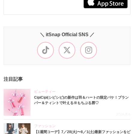
＼ itSnap Official SNS ／
注目記事
ビューティー
CipiCipi(シピシピ)の新作は羽＆ハートの限定パケ！プラン
パー＆ティントで叶える※もちぷる唇♡
2026.8.6
ファッション
【1週間コーデ】7／28(火)〜8／1(土)最新ファッションをピ