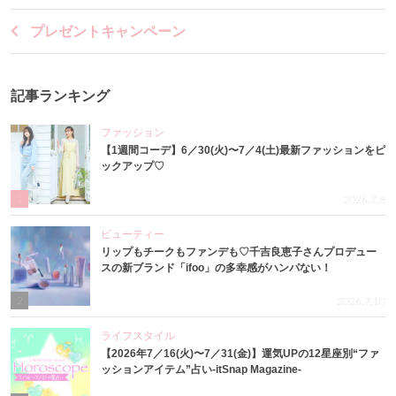
プレゼントキャンペーン
記事ランキング
ファッション
【1週間コーデ】6／30(火)〜7／4(土)最新ファッションをピ
ックアップ♡
1
2026.7.8
ビューティー
リップもチークもファンデも♡千吉良恵子さんプロデュー
スの新ブランド「ifoo」の多幸感がハンパない！
2
2026.7.10
ライフスタイル
【2026年7／16(火)〜7／31(金)】運気UPの12星座別“ファ
ッションアイテム”占い-itSnap Magazine-