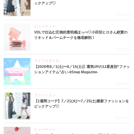
ックアップ♡
2026.8.5
ビューティー
VDLで仕込む圧倒的透明感ほっぺ♡小田切ヒロさん絶賛の
リキッド＆バームチークを徹底解剖！
2026.8.4
ライフスタイル
【2026年8／1(土)〜8／15(土)】運気UPの12星座別“ファッ
ションアイテム”占い-itSnap Magazine-
2026.8.1
ファッション
【1週間コーデ】7／21(火)〜7／25(土)最新ファッションを
ピックアップ♡
2026.7.29
ビューティー