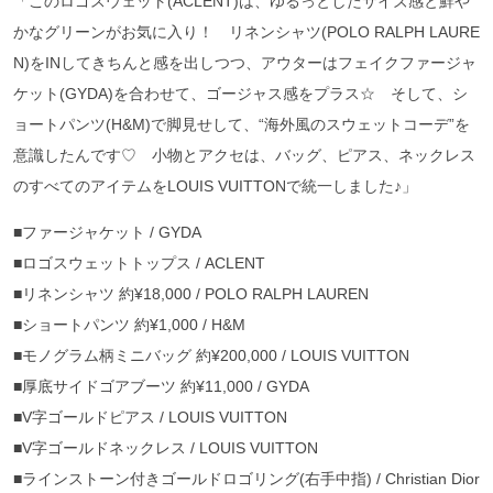
「このロゴスウェット(ACLENT)は、ゆるっとしたサイズ感と鮮や
かなグリーンがお気に入り！ リネンシャツ(POLO RALPH LAURE
N)をINしてきちんと感を出しつつ、アウターはフェイクファージャ
ケット(GYDA)を合わせて、ゴージャス感をプラス☆ そして、シ
ョートパンツ(H&M)で脚見せして、“海外風のスウェットコーデ”を
意識したんです♡ 小物とアクセは、バッグ、ピアス、ネックレス
のすべてのアイテムをLOUIS VUITTONで統一しました♪」
■ファージャケット / GYDA
■ロゴスウェットトップス / ACLENT
■リネンシャツ 約¥18,000 / POLO RALPH LAUREN
■ショートパンツ 約¥1,000 / H&M
■モノグラム柄ミニバッグ 約¥200,000 / LOUIS VUITTON
■厚底サイドゴアブーツ 約¥11,000 / GYDA
■V字ゴールドピアス / LOUIS VUITTON
■V字ゴールドネックレス / LOUIS VUITTON
■ラインストーン付きゴールドロゴリング(右手中指) / Christian Dior