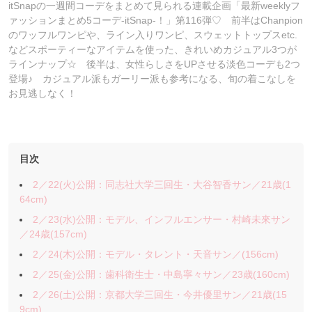
itSnapの一週間コーデをまとめて見られる連載企画「最新weeklyフ
ァッションまとめ5コーデ-itSnap-！」第116弾♡ 前半はChanpion
のワッフルワンピや、ライン入りワンピ、スウェットトップスetc.
などスポーティーなアイテムを使った、きれいめカジュアル3つが
ラインナップ☆ 後半は、女性らしさをUPさせる淡色コーデも2つ
登場♪ カジュアル派もガーリー派も参考になる、旬の着こなしを
お見逃しなく！
目次
2／22(火)公開：同志社大学三回生・大谷智香サン／21歳(1
64cm)
2／23(水)公開：モデル、インフルエンサー・村崎未來サン
／24歳(157cm)
2／24(木)公開：モデル・タレント・天音サン／(156cm)
2／25(金)公開：歯科衛生士・中島寧々サン／23歳(160cm)
2／26(土)公開：京都大学三回生・今井優里サン／21歳(15
9cm)