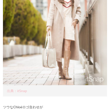
出典：itSnap
ツウなChloéロゴ合わせが