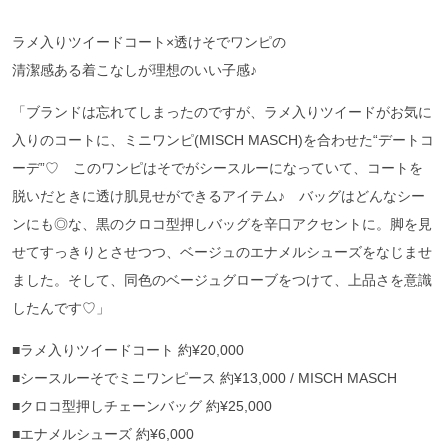
ラメ入りツイードコート×透けそでワンピの
清潔感ある着こなしが理想のいい子感♪
「ブランドは忘れてしまったのですが、ラメ入りツイードがお気に
入りのコートに、ミニワンピ(MISCH MASCH)を合わせた“デートコ
ーデ”♡ このワンピはそでがシースルーになっていて、コートを
脱いだときに透け肌見せができるアイテム♪ バッグはどんなシー
ンにも◎な、黒のクロコ型押しバッグを辛口アクセントに。脚を見
せてすっきりとさせつつ、ベージュのエナメルシューズをなじませ
ました。そして、同色のベージュグローブをつけて、上品さを意識
したんです♡」
■ラメ入りツイードコート 約¥20,000
■シースルーそでミニワンピース 約¥13,000 / MISCH MASCH
■クロコ型押しチェーンバッグ 約¥25,000
■エナメルシューズ 約¥6,000