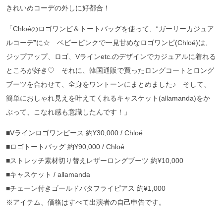
きれいめコーデの外しに好都合！
「Chloéのロゴワンピ＆トートバッグを使って、“ガーリーカジュア
ルコーデ”に☆ ベビーピンクで一見甘めなロゴワンピ(Chloé)は、
ジップアップ、ロゴ、Vラインetc.のデザインでカジュアルに着れる
ところが好き♡ それに、韓国通販で買ったロングコートとロング
ブーツを合わせて、全身をワントーンにまとめました♪ そして、
簡単におしゃれ見えを叶えてくれるキャスケット(allamanda)をか
ぶって、こなれ感も意識したんです！」
■Vラインロゴワンピース 約¥30,000 / Chloé
■ロゴトートバッグ 約¥90,000 / Chloé
■ストレッチ素材切り替えレザーロングブーツ 約¥10,000
■キャスケット / allamanda
■チェーン付きゴールドバタフライピアス 約¥1,000
※アイテム、価格はすべて出演者の自己申告です。