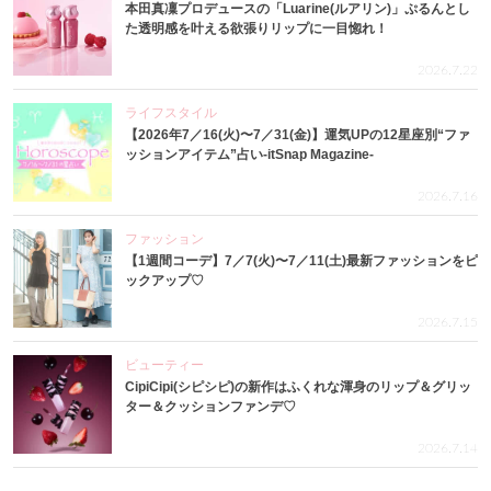
本田真凜プロデュースの「Luarine(ルアリン)」ぷるんとし
た透明感を叶える欲張りリップに一目惚れ！
2026.7.22
ライフスタイル
【2026年7／16(火)〜7／31(金)】運気UPの12星座別“ファ
ッションアイテム”占い-itSnap Magazine-
2026.7.16
ファッション
【1週間コーデ】7／7(火)〜7／11(土)最新ファッションをピ
ックアップ♡
2026.7.15
ビューティー
CipiCipi(シピシピ)の新作はふくれな渾身のリップ＆グリッ
ター＆クッションファンデ♡
2026.7.14