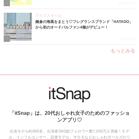
4
2026.7.16
ライフスタイル
鎌倉の海風をまとう♡フレグランスブランド「HATAGO」
から初のオードパルファン4種がデビュー！
5
2026.7.6
もっとみる
「itSnap」は、20代おしゃれ女子のためのファッショ
ンアプリ♡
出演モデル約800名、出演者SNS総フォロワー数7,000万人突破！モデ
ル、インフルエンサー、読者モデル、サロモなどおしゃれガールズのリ