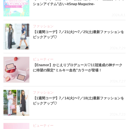
ションアイテム”占い-itSnap Magazine-
2026.8.1
ファッション
【1週間コーデ】7／21(火)〜7／25(土)最新ファッションを
ピックアップ♡
2026.7.29
ビューティー
【Enamor】かじえりプロデュース♡11冠達成の神チーク
に待望の限定“ミルキー血色”カラーが登場！
2026.7.27
ファッション
【1週間コーデ】7／14(火)〜7／18(土)最新ファッションを
ピックアップ♡
2026.7.23
ビューティー