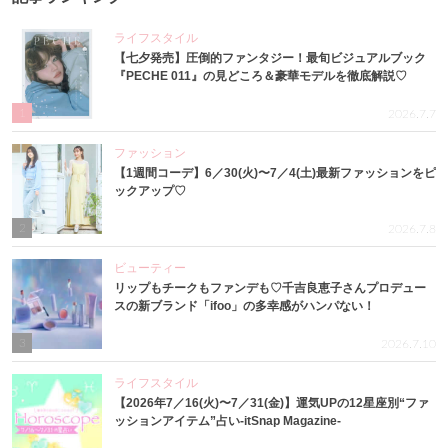
ライフスタイル
【七夕発売】圧倒的ファンタジー！最旬ビジュアルブック
『PECHE 011』の見どころ＆豪華モデルを徹底解説♡
1
2026.7.7
ファッション
【1週間コーデ】6／30(火)〜7／4(土)最新ファッションをピ
ックアップ♡
2
2026.7.8
ビューティー
リップもチークもファンデも♡千吉良恵子さんプロデュー
スの新ブランド「ifoo」の多幸感がハンパない！
3
2026.7.10
ライフスタイル
【2026年7／16(火)〜7／31(金)】運気UPの12星座別“ファ
ッションアイテム”占い-itSnap Magazine-