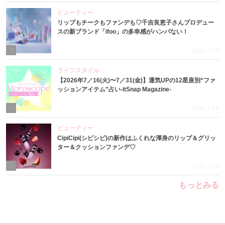
ビューティー
リップもチークもファンデも♡千吉良恵子さんプロデュー
スの新ブランド「ifoo」の多幸感がハンパない！
3
2026.7.10
ライフスタイル
【2026年7／16(火)〜7／31(金)】運気UPの12星座別“ファ
ッションアイテム”占い-itSnap Magazine-
4
2026.7.16
ビューティー
CipiCipi(シピシピ)の新作はふくれな渾身のリップ＆グリッ
ター＆クッションファンデ♡
5
2026.7.14
もっとみる