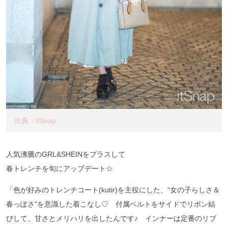
出典：itSnap
人気沸騰のGRL&SHEINをプラスして
春トレンチを旬にアップデート☆
「色が好みのトレンチコート(kutir)を主役にした、“女の子らしさ＆
春っぽさ”を意識した着こなし♡ 付属ベルトをサイドでリボン結
びして、甘さとメリハリを出したんです♪ インナーは定番のリブ