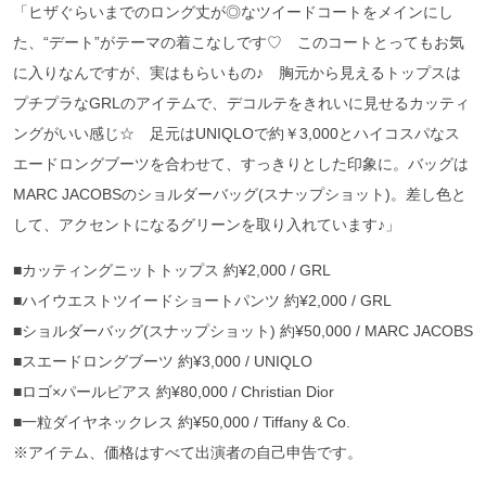
「ヒザぐらいまでのロング丈が◎なツイードコートをメインにし
た、“デート”がテーマの着こなしです♡ このコートとってもお気
に入りなんですが、実はもらいもの♪ 胸元から見えるトップスは
プチプラなGRLのアイテムで、デコルテをきれいに見せるカッティ
ングがいい感じ☆ 足元はUNIQLOで約￥3,000とハイコスパなス
エードロングブーツを合わせて、すっきりとした印象に。バッグは
MARC JACOBSのショルダーバッグ(スナップショット)。差し色と
して、アクセントになるグリーンを取り入れています♪」
■カッティングニットトップス 約¥2,000 / GRL
■ハイウエストツイードショートパンツ 約¥2,000 / GRL
■ショルダーバッグ(スナップショット) 約¥50,000 / MARC JACOBS
■スエードロングブーツ 約¥3,000 / UNIQLO
■ロゴ×パールピアス 約¥80,000 / Christian Dior
■一粒ダイヤネックレス 約¥50,000 / Tiffany & Co.
※アイテム、価格はすべて出演者の自己申告です。