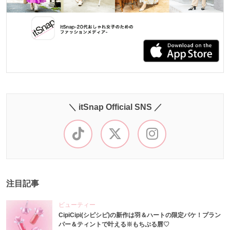
＼ itSnap Official SNS ／
注目記事
ビューティー
CipiCipi(シピシピ)の新作は羽＆ハートの限定パケ！プラン
パー＆ティントで叶える※もちぷる唇♡