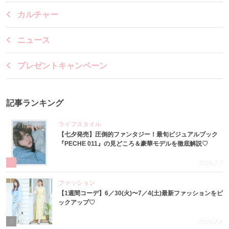
カルチャー
ニュース
プレゼントキャンペーン
記事ランキング
ライフスタイル
【七夕発売】圧倒的ファンタジー！最旬ビジュアルブック
『PECHE 011』の見どころ＆豪華モデルを徹底解説♡
1
2026.7.7
ファッション
【1週間コーデ】6／30(火)〜7／4(土)最新ファッションをピ
ックアップ♡
2
2026.7.8