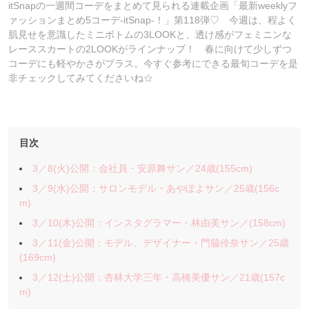
itSnapの一週間コーデをまとめて見られる連載企画「最新weeklyフ
ァッションまとめ5コーデ-itSnap-！」第118弾♡ 今週は、程よく
肌見せを意識したミニボトムの3LOOKと、透け感がフェミニンな
レーススカートの2LOOKがラインナップ！ 春に向けて少しずつ
コーデにも軽やかさがプラス。今すぐ参考にできる最旬コーデを是
非チェックしてみてくださいね☆
目次
3／8(火)公開：会社員・安原舞サン／24歳(155cm)
3／9(水)公開：サロンモデル・あやぽよサン／25歳(156c
m)
3／10(木)公開：インスタグラマー・林由美サン／(158cm)
3／11(金)公開：モデル、デザイナー・門脇伶奈サン／25歳
(169cm)
3／12(土)公開：杏林大学三年・高橋美優サン／21歳(157c
m)