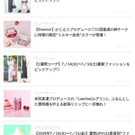
ピックアップ♡
2026.7.29
ビューティー
【Enamor】かじえりプロデュース♡11冠達成の神チーク
に待望の限定“ミルキー血色”カラーが登場！
2026.7.27
ファッション
【1週間コーデ】7／14(火)〜7／18(土)最新ファッションを
ピックアップ♡
2026.7.23
ビューティー
本田真凜プロデュースの「Luarine(ルアリン)」ぷるんとし
た透明感を叶える欲張りリップに一目惚れ！
2026.7.22
ライフスタイル
【2026年7／16(火)〜7／31(金)】運気UPの12星座別“ファ