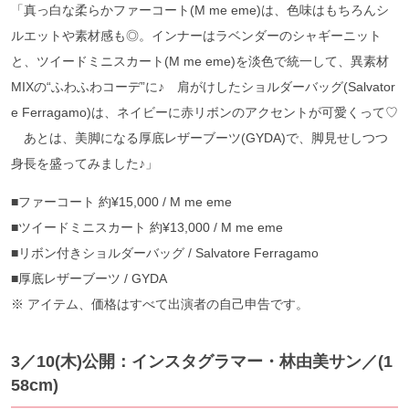
「真っ白な柔らかファーコート(M me eme)は、色味はもちろんシ
ルエットや素材感も◎。インナーはラベンダーのシャギーニット
と、ツイードミニスカート(M me eme)を淡色で統一して、異素材
MIXの“ふわふわコーデ”に♪ 肩がけしたショルダーバッグ(Salvator
e Ferragamo)は、ネイビーに赤リボンのアクセントが可愛くって♡
あとは、美脚になる厚底レザーブーツ(GYDA)で、脚見せしつつ
身長を盛ってみました♪」
■ファーコート 約¥15,000 / M me eme
■ツイードミニスカート 約¥13,000 / M me eme
■リボン付きショルダーバッグ / Salvatore Ferragamo
■厚底レザーブーツ / GYDA
※ アイテム、価格はすべて出演者の自己申告です。
3／10(木)公開：インスタグラマー・林由美サン／(1
58cm)