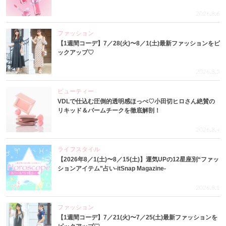
2026.8.6
ファッション
【1週間コーデ】7／28(火)〜8／1(土)最新ファッションをピ
ックアップ♡
2026.8.5
ビューティー
VDLで仕込む圧倒的透明感ほっぺ♡小田切ヒロさん絶賛の
リキッド＆バームチークを徹底解剖！
2026.8.4
ライフスタイル
【2026年8／1(土)〜8／15(土)】運気UPの12星座別“ファッ
ションアイテム”占い-itSnap Magazine-
2026.8.1
ファッション
【1週間コーデ】7／21(火)〜7／25(土)最新ファッションを