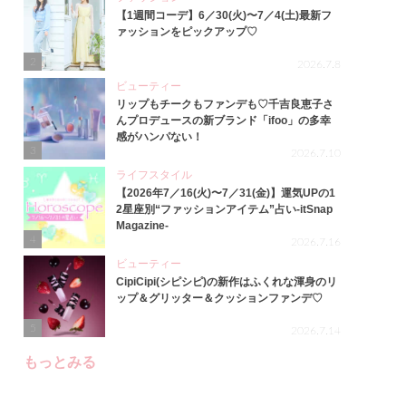
【1週間コーデ】6／30(火)〜7／4(土)最新フ
ァッションをピックアップ♡
2
2026.7.8
ビューティー
リップもチークもファンデも♡千吉良恵子さ
んプロデュースの新ブランド「ifoo」の多幸
感がハンパない！
3
2026.7.10
ライフスタイル
【2026年7／16(火)〜7／31(金)】運気UPの1
2星座別“ファッションアイテム”占い-itSnap
Magazine-
4
2026.7.16
ビューティー
CipiCipi(シピシピ)の新作はふくれな渾身のリ
ップ＆グリッター＆クッションファンデ♡
5
2026.7.14
もっとみる