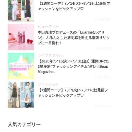
【1週間コーデ】7／14(火)〜7／18(土)最新フ
ァッションをピックアップ♡
2026.7.23
ビューティー
本田真凜プロデュースの「Luarine(ルアリ
ン)」ぷるんとした透明感を叶える欲張りリッ
プに一目惚れ！
2026.7.22
ライフスタイル
【2026年7／16(火)〜7／31(金)】運気UPの1
2星座別“ファッションアイテム”占い-itSnap
Magazine-
2026.7.16
ファッション
【1週間コーデ】7／7(火)〜7／11(土)最新フ
ァッションをピックアップ♡
2026.7.15
人気カテゴリー