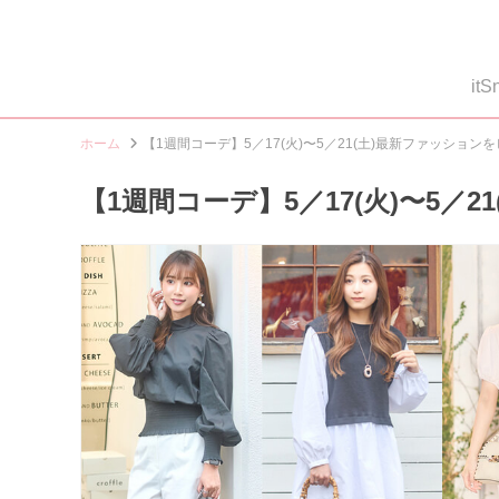
i
ホーム
【1週間コーデ】5／17(火)〜5／21(土)最新ファッション
【1週間コーデ】5／17(火)〜5／