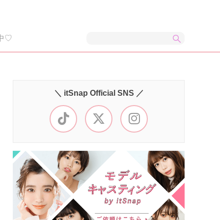
中♡
＼ itSnap Official SNS ／