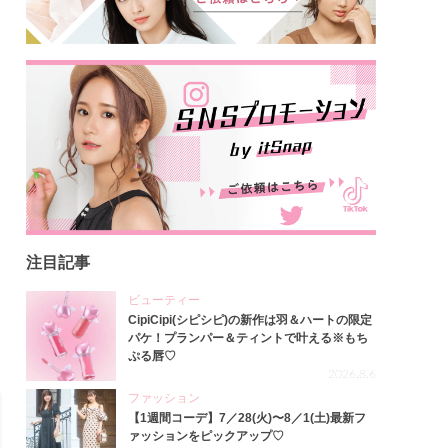
注目記事
ビューティー
CipiCipi(シピシピ)の新作は羽＆ハートの限定
パケ！プランパー＆ティントで叶える※もち
ぷる唇♡
2026.8.6
ファッション
【1週間コーデ】7／28(火)〜8／1(土)最新フ
ァッションをピックアップ♡