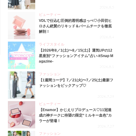
2026.8.5
ビューティー
VDLで仕込む圧倒的透明感ほっぺ♡小田切ヒ
ロさん絶賛のリキッド＆バームチークを徹底
解剖！
2026.8.4
ライフスタイル
【2026年8／1(土)〜8／15(土)】運気UPの12
星座別“ファッションアイテム”占い-itSnap M
agazine-
2026.8.1
ファッション
【1週間コーデ】7／21(火)〜7／25(土)最新フ
ァッションをピックアップ♡
2026.7.29
ビューティー
【Enamor】かじえりプロデュース♡11冠達
成の神チークに待望の限定“ミルキー血色”カ
ラーが登場！
2026.7.27
ファッション