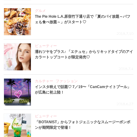
グルメ
The Pie Hole L.A.原宿竹下通り店で「夏のパイ放題～パフ
ェも食べ放題～」がスタート♡
2018.7.10
ビューティー
濡れツヤをプラス♪ 「エテュセ」からリキッドタイプのアイ
カラートップコートが限定発売♡
2018.7.4
カルチャー
ファッション
インスタ映えで話題♡ 7／19〜「CanCamナイトプール」
が広島に初上陸！
2018.6.27
ビューティー
「BOTANIST」からフォトジェニックなスムージーボンボ
ンが期間限定で登場！