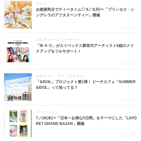
グルメ
お姫様気分でティータイム♡ 9／3(月)〜「プリンセス・シ
ンデレラのアフタヌーンティー」開催
2018.8.23
カルチャー
ビューティー
「M･A･C」がエイベックス新世代アーティスト6組のメイ
クアップをフルサポート！
2018.8.1
カルチャー
ライフスタイル
「&IDOL」プロジェクト第1弾！ ビーチカフェ「SUMMER
&IDOL」って知ってる？
2018.7.30
ファッション
7／26(木)〜「日本一お得な5日間」をテーマにした「LAFO
RET GRAND BAZAR」開催
2018.7.26