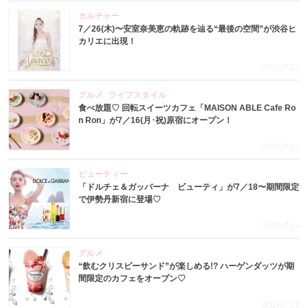
カルチャー
7／26(木)〜安室奈美恵の軌跡を辿る“最後の空間”が渋谷ヒ
カリエに出現！
2018.7.23
グルメ
ライフスタイル
食べ放題♡ 回転スイーツカフェ「MAISON ABLE Cafe Ro
n Ron」が7／16(月･祝)原宿にオープン！
2018.7.15
ビューティー
「ドルチェ＆ガッバーナ ビューティ」が7／18〜期間限定
で伊勢丹新宿に登場♡
2018.7.14
グルメ
“飲むクリスピーサンド”が楽しめる!? ハーゲンダッツが期
間限定のカフェをオープン♡
2018.7.12