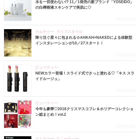
水を一切使わない!? 11／1発売の新ブランド「YOSEIDO」
の白樺樹液スキンケアで美肌に♡
2018.10.30
カルチャー
ライフスタイル
降り注ぐ星々に包まれる☆AHKAH×NAKEDによる体験型
インスタレーションが10／27スタート！
2018.10.24
ビューティー
NEWカラー登場！スライド式でさっと塗れる♡「キス スラ
イドルージュ」
2018.10.23
ビューティー
今年も豪華♡2018クリスマスコフレ＆ホリデーコレクショ
ン総まとめ！vol.2
2018.10.22
カルチャー
ビューティー