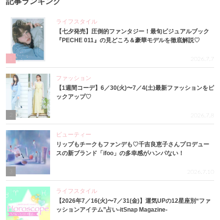
記事ランキング
ライフスタイル
【七夕発売】圧倒的ファンタジー！最旬ビジュアルブック
『PECHE 011』の見どころ＆豪華モデルを徹底解説♡
1
2026.7.7
ファッション
【1週間コーデ】6／30(火)〜7／4(土)最新ファッションをピ
ックアップ♡
2
2026.7.8
ビューティー
リップもチークもファンデも♡千吉良恵子さんプロデュー
スの新ブランド「ifoo」の多幸感がハンパない！
3
2026.7.10
ライフスタイル
【2026年7／16(火)〜7／31(金)】運気UPの12星座別“ファ
ッションアイテム”占い-itSnap Magazine-