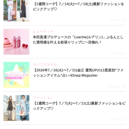
【1週間コーデ】7／14(火)〜7／18(土)最新ファッションを
ピックアップ♡
2026.7.23
ビューティー
本田真凜プロデュースの「Luarine(ルアリン)」ぷるんとし
た透明感を叶える欲張りリップに一目惚れ！
2026.7.22
ライフスタイル
【2026年7／16(火)〜7／31(金)】運気UPの12星座別“ファ
ッションアイテム”占い-itSnap Magazine-
2026.7.16
ファッション
【1週間コーデ】7／7(火)〜7／11(土)最新ファッションをピ
ックアップ♡
2026.7.15