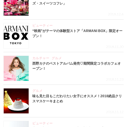
ズ・スイーツコフレ」
2018.12.6
ビューティー
“映画”がテーマの体験型ストア「ARMANI BOX」限定オー
プン！
2018.11.30
カルチャー
グルメ
西野カナのベストアルバム発売♡期間限定コラボカフェオ
ープン！
2018.11.23
グルメ
味も見た目もこだわりたい女子にオススメ！2018絶品クリ
スマスケーキまとめ
2018.11.12
ビューティー