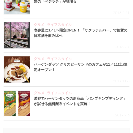
類の「ベジラテ」が登場☆
2018.2.21
グルメ
ライフスタイル
表参道に3／1〜限定OPEN！ 「サクラチルバー」で佐賀の
日本酒を飲み比べ
2018.2.7
グルメ
ライフスタイル
ハーゲンダッツ クリスピーサンドのカフェが11／11(土)限
定オープン！
2017.11.8
グルメ
ライフスタイル
渋谷でハーゲンダッツの新商品「パンプキンプディング」
が試せる無料配布イベントを実施！
2017.9.6