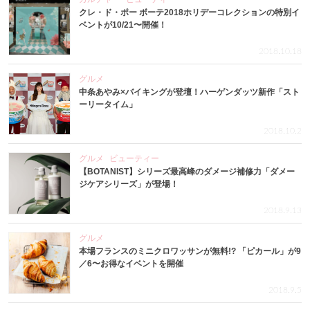
クレ・ド・ポー ボーテ2018ホリデーコレクションの特別イ
ベントが10/21〜開催！
2018.10.18
グルメ
中条あやみ×バイキングが登壇！ハーゲンダッツ新作「スト
ーリータイム」
2018.10.2
グルメ
ビューティー
【BOTANIST】シリーズ最高峰のダメージ補修力「ダメー
ジケアシリーズ」が登場！
2018.9.13
グルメ
本場フランスのミニクロワッサンが無料!? 「ピカール」が9
／6〜お得なイベントを開催
2018.9.5