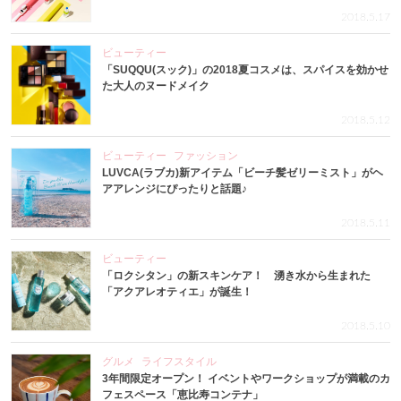
2018.5.17
ビューティー
「SUQQU(スック)」の2018夏コスメは、スパイスを効かせ
た大人のヌードメイク
2018.5.12
ビューティー
ファッション
LUVCA(ラブカ)新アイテム「ビーチ髪ゼリーミスト」がヘ
アアレンジにぴったりと話題♪
2018.5.11
ビューティー
「ロクシタン」の新スキンケア！ 湧き水から生まれた
「アクアレオティエ」が誕生！
2018.5.10
グルメ
ライフスタイル
3年間限定オープン！ イベントやワークショップが満載のカ
フェスペース「恵比寿コンテナ」