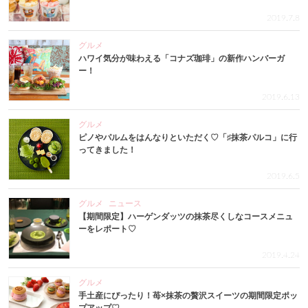
2019.7.8
グルメ
ハワイ気分が味わえる「コナズ珈琲」の新作ハンバーガ
ー！
2019.6.13
グルメ
ピノやパルムをはんなりといただく♡「♯抹茶パルコ」に行
ってきました！
2019.6.5
グルメ
ニュース
【期間限定】ハーゲンダッツの抹茶尽くしなコースメニュ
ーをレポート♡
2019.4.24
グルメ
手土産にぴったり！苺×抹茶の贅沢スイーツの期間限定ポッ