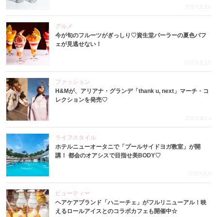
2019.8.16
グルメ
今が旬のフルーツがぎっしり♡資生堂パーラーの夏色パフ
ェが見逃せない！
2019.8.15
ファッション
H&Mが、アリアナ・グランデ「thank u, next」マーチ・コ
レクションを発売♡
2019.8.14
ライフスタイル
ホテルニューオータニで「プールサイドヨガ教室」が開
講！ 都会のオアシスで目指せ美BODY♡
2019.8.9
ビューティー
ヘアケアブランド「ハニーチェ」がフルリニューアル！映
えるロールアイスとのコラボカフェも開催中☆