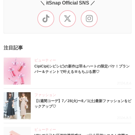
＼ itSnap Official SNS ／
注目記事
ビューティー
CipiCipi(シピシピ)の新作は羽＆ハートの限定パケ！プラン
パー＆ティントで叶える※もちぷる唇♡
2026.8.6
ファッション
【1週間コーデ】7／28(火)〜8／1(土)最新ファッションをピ
ックアップ♡
2026.8.5
ビューティー