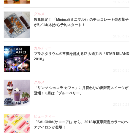
2018.6.21
グルメ
数量限定！ 「Minimal(ミニマル)」のチョコレート焼き菓子
が6／14(木)から予約スタート！
2018.6.19
カルチャー
プラネタリウムの常識を越える!? 大迫力の「STAR ISLAND
2018」
2018.6.15
グルメ
「リンツ ショコラ カフェ」に月替わりの夏限定スイーツが
登場！ 6月は「ブルーベリー」
2018.5.23
ビューティー
「SALONIA(サロニア)」から、2018年夏季限定カラーのヘ
アアイロンが登場！