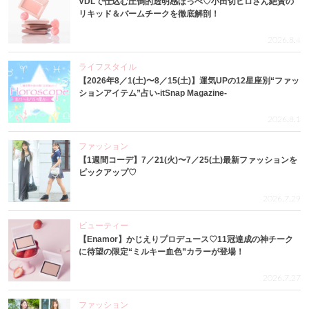
VDLで仕込む圧倒的透明感ほっぺ♡小田切ヒロさん絶賛の
リキッド＆バームチークを徹底解剖！
2026.8.4
ライフスタイル
【2026年8／1(土)〜8／15(土)】運気UPの12星座別“ファッ
ションアイテム”占い-itSnap Magazine-
2026.8.1
ファッション
【1週間コーデ】7／21(火)〜7／25(土)最新ファッションを
ピックアップ♡
2026.7.29
ビューティー
【Enamor】かじえりプロデュース♡11冠達成の神チーク
に待望の限定“ミルキー血色”カラーが登場！
2026.7.27
ファッション