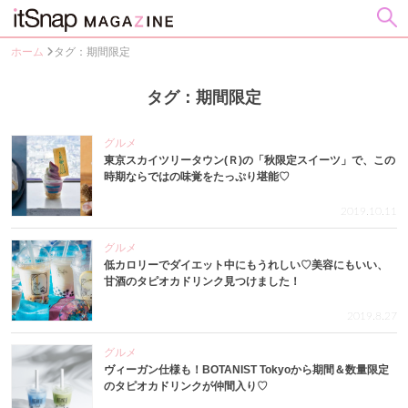
ホーム
タグ：期間限定
タグ：期間限定
グルメ
東京スカイツリータウン(Ｒ)の「秋限定スイーツ」で、この
時期ならではの味覚をたっぷり堪能♡
2019.10.11
グルメ
低カロリーでダイエット中にもうれしい♡美容にもいい、
甘酒のタピオカドリンク見つけました！
2019.8.27
グルメ
ヴィーガン仕様も！BOTANIST Tokyoから期間＆数量限定
のタピオカドリンクが仲間入り♡