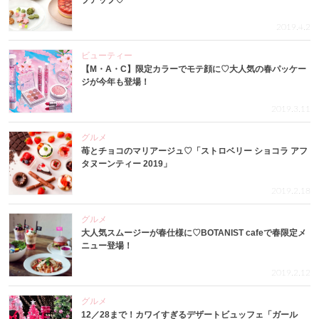
プアップ♡
2019.4.2
ビューティー
【M・A・C】限定カラーでモテ顔に♡大人気の春パッケー
ジが今年も登場！
2019.3.11
グルメ
苺とチョコのマリアージュ♡「ストロベリー ショコラ アフ
タヌーンティー 2019」
2019.2.18
グルメ
大人気スムージーが春仕様に♡BOTANIST cafeで春限定メ
ニュー登場！
2019.2.12
グルメ
12／28まで！カワイすぎるデザートビュッフェ「ガール