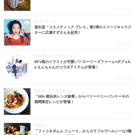
2018.4.18
ビューティー
資生堂「コスメティック プレス」第1弾のイメージキャラク
ターに広瀬すずさんを起用！
2018.3.15
カルチャー
ファッション
80’s風のイラストが可愛い♡ ローリーズファーム×ボブ a.k.
a えんちゃんのコラボアイテムが登場！
2018.3.8
グルメ
ライフスタイル
「bills 横浜赤レンガ倉庫」からベリーベリーパンケーキの
期間限定レシピが登場！
2018.2.24
グルメ
「フィコ＆ポムム ジュース」からカラフルでヘルシーな3種