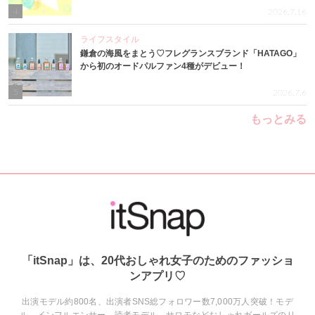
4
2026.7.16
ライフスタイル
鎌倉の海風をまとう♡フレグランスブランド「HATAGO」
から初のオードパルファン4種がデビュー！
5
2026.7.6
もっとみる
「itSnap」は、20代おしゃれ女子のためのファッショ
ンアプリ♡
出演モデル約800名、出演者SNS総フォロワー数7,000万人突破！モデ