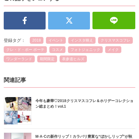
登録タグ：
2018
イベント
インスタ映え
クリスマスコフレ
クレ・ド・ポー ボーテ
コスメ
フォトジェニック
メイク
ワンダーランド
期間限定
表参道ヒルズ
関連記事
今年も豪華♡2018クリスマスコフレ＆ホリデーコレクショ
ン総まとめ！vol.1
M·A·Cの新作リップ！カラバリ豊富な“ぼかしリップ”が秋