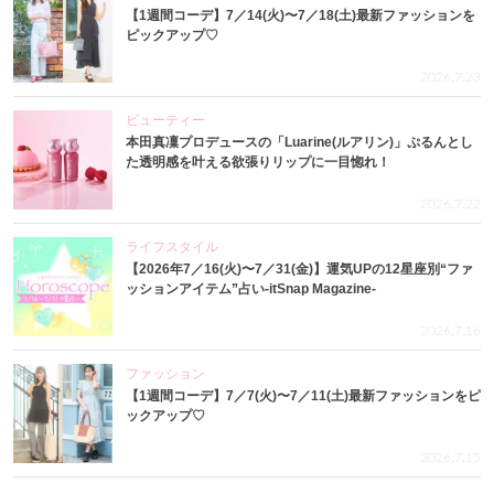
【1週間コーデ】7／14(火)〜7／18(土)最新ファッションを
ピックアップ♡
2026.7.23
ビューティー
本田真凜プロデュースの「Luarine(ルアリン)」ぷるんとし
た透明感を叶える欲張りリップに一目惚れ！
2026.7.22
ライフスタイル
【2026年7／16(火)〜7／31(金)】運気UPの12星座別“ファ
ッションアイテム”占い-itSnap Magazine-
2026.7.16
ファッション
【1週間コーデ】7／7(火)〜7／11(土)最新ファッションをピ
ックアップ♡
2026.7.15