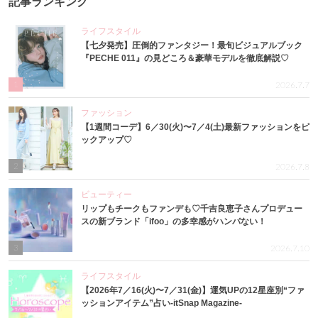
記事ランキング
ライフスタイル
【七夕発売】圧倒的ファンタジー！最旬ビジュアルブック
『PECHE 011』の見どころ＆豪華モデルを徹底解説♡
1
2026.7.7
ファッション
【1週間コーデ】6／30(火)〜7／4(土)最新ファッションをピ
ックアップ♡
2
2026.7.8
ビューティー
リップもチークもファンデも♡千吉良恵子さんプロデュー
スの新ブランド「ifoo」の多幸感がハンパない！
3
2026.7.10
ライフスタイル
【2026年7／16(火)〜7／31(金)】運気UPの12星座別“ファ
ッションアイテム”占い-itSnap Magazine-