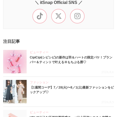
＼ itSnap Official SNS ／
注目記事
ビューティー
CipiCipi(シピシピ)の新作は羽＆ハートの限定パケ！プラン
パー＆ティントで叶える※もちぷる唇♡
2026.8.6
ファッション
【1週間コーデ】7／28(火)〜8／1(土)最新ファッションをピ
ックアップ♡
2026.8.5
ビューティー