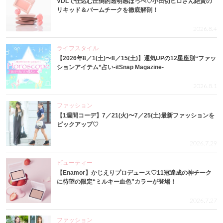
VDLで仕込む圧倒的透明感ほっぺ♡小田切ヒロさん絶賛の
リキッド＆バームチークを徹底解剖！
2026.8.4
ライフスタイル
【2026年8／1(土)〜8／15(土)】運気UPの12星座別“ファッ
ションアイテム”占い-itSnap Magazine-
2026.8.1
ファッション
【1週間コーデ】7／21(火)〜7／25(土)最新ファッションを
ピックアップ♡
2026.7.29
ビューティー
【Enamor】かじえりプロデュース♡11冠達成の神チーク
に待望の限定“ミルキー血色”カラーが登場！
2026.7.27
ファッション