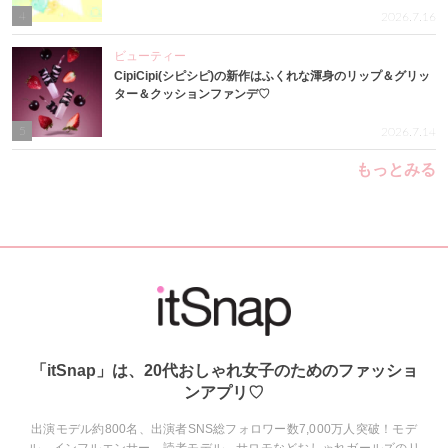
4
2026.7.16
ビューティー
CipiCipi(シピシピ)の新作はふくれな渾身のリップ＆グリッ
ター＆クッションファンデ♡
5
2026.7.14
もっとみる
「itSnap」は、20代おしゃれ女子のためのファッショ
ンアプリ♡
出演モデル約800名、出演者SNS総フォロワー数7,000万人突破！モデ