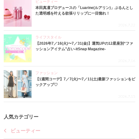
ビューティー
本田真凜プロデュースの「Luarine(ルアリン)」ぷるんとし
た透明感を叶える欲張りリップに一目惚れ！
2026.7.22
ライフスタイル
【2026年7／16(火)〜7／31(金)】運気UPの12星座別“ファ
ッションアイテム”占い-itSnap Magazine-
2026.7.16
ファッション
【1週間コーデ】7／7(火)〜7／11(土)最新ファッションをピ
ックアップ♡
2026.7.15
人気カテゴリー
ビューティー