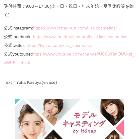
受付時間：9:00～17:00(土・日・祝日・年末年始・夏季休暇等を除
く)
公式instagram:
https://www.instagram.com/kiss.cosmetics/
公式facebook:
https://www.facebook.com/official.kiss.cosmetics
公式twitter:
https://twitter.com/kiss_cosmetics
公式youtoube:
https://www.youtube.com/channel/UC6wHmOUU-zf_
vWPBiUetUXg
Text／Yuka Kasuya(vivace)