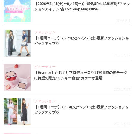
【2026年8／1(土)〜8／15(土)】運気UPの12星座別“ファッ
ションアイテム”占い-itSnap Magazine-
2026.8.1
ファッション
【1週間コーデ】7／21(火)〜7／25(土)最新ファッションを
ピックアップ♡
2026.7.29
ビューティー
【Enamor】かじえりプロデュース♡11冠達成の神チーク
に待望の限定“ミルキー血色”カラーが登場！
2026.7.27
ファッション
【1週間コーデ】7／14(火)〜7／18(土)最新ファッションを
ピックアップ♡
2026.7.23