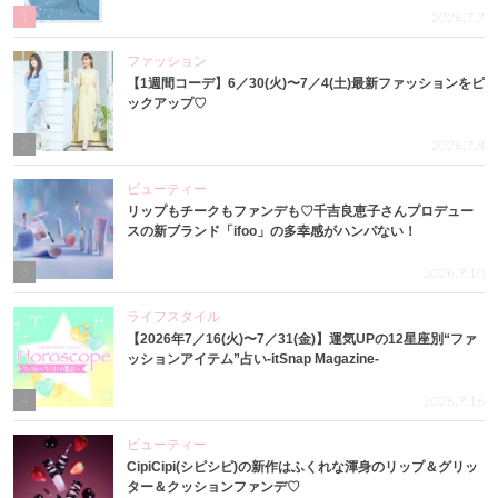
1
2026.7.7
ファッション
【1週間コーデ】6／30(火)〜7／4(土)最新ファッションをピ
ックアップ♡
2
2026.7.8
ビューティー
リップもチークもファンデも♡千吉良恵子さんプロデュー
スの新ブランド「ifoo」の多幸感がハンパない！
3
2026.7.10
ライフスタイル
【2026年7／16(火)〜7／31(金)】運気UPの12星座別“ファ
ッションアイテム”占い-itSnap Magazine-
4
2026.7.16
ビューティー
CipiCipi(シピシピ)の新作はふくれな渾身のリップ＆グリッ
ター＆クッションファンデ♡