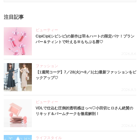
注目記事
ビューティー
CipiCipi(シピシピ)の新作は羽＆ハートの限定パケ！プラン
パー＆ティントで叶える※もちぷる唇♡
2026.8.6
ファッション
【1週間コーデ】7／28(火)〜8／1(土)最新ファッションをピ
ックアップ♡
2026.8.5
ビューティー
VDLで仕込む圧倒的透明感ほっぺ♡小田切ヒロさん絶賛の
リキッド＆バームチークを徹底解剖！
2026.8.4
ライフスタイル