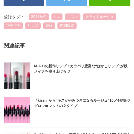
登録タグ：
2018秋冬
kiss
コスメ
スライドルージュ
プチプラ
リップ
新作
期間限定
関連記事
M·A·Cの新作リップ！カラバリ豊富な“ぼかしリップ”が秋
メイクを盛り上げる♡
「kiss」から“キスがやみつきになるルージュ”10／4登場♡
グロウorマットの２タイプ