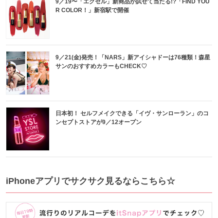
9／19〜「エクセル」新商品が試せて当たる!?「FIND YOU
R COLOR！」新宿駅で開催
9／21(金)発売！「NARS」新アイシャドーは76種類！森星
サンのおすすめカラーもCHECK♡
日本初！ セルフメイクできる「イヴ・サンローラン」のコ
ンセプトストアが9／12オープン
iPhoneアプリでサクサク見るならこちら☆