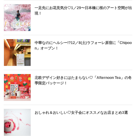
一足先にお花見気分♡1／29〜日本橋に桜のアート空間が出
現！
中華なのにヘルシー!?12／8(土)ラフォーレ原宿に「Chipoo
n」オープン！
北欧デザイン好きにはたまらない♡「Afternoon Tea」の冬
季限定パッケージ！
おしゃれ＆おいしい♡女子会にオススメなお店まとめ3選