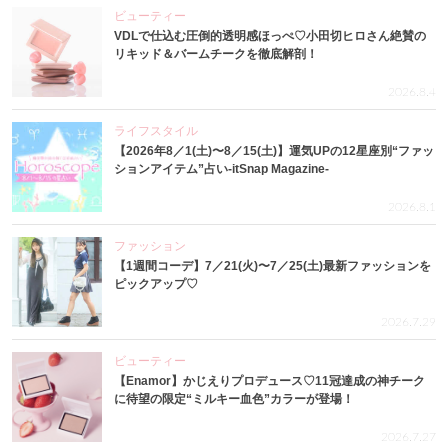
ビューティー
VDLで仕込む圧倒的透明感ほっぺ♡小田切ヒロさん絶賛の
リキッド＆バームチークを徹底解剖！
2026.8.4
ライフスタイル
【2026年8／1(土)〜8／15(土)】運気UPの12星座別“ファッ
ションアイテム”占い-itSnap Magazine-
2026.8.1
ファッション
【1週間コーデ】7／21(火)〜7／25(土)最新ファッションを
ピックアップ♡
2026.7.29
ビューティー
【Enamor】かじえりプロデュース♡11冠達成の神チーク
に待望の限定“ミルキー血色”カラーが登場！
2026.7.27