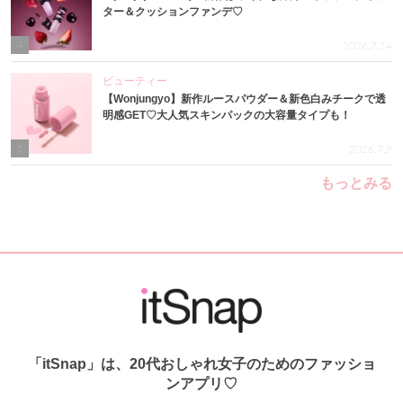
ター＆クッションファンデ♡
4
2026.7.14
ビューティー
【Wonjungyo】新作ルースパウダー＆新色白みチークで透
明感GET♡大人気スキンパックの大容量タイプも！
5
2026.7.9
もっとみる
「itSnap」は、20代おしゃれ女子のためのファッショ
ンアプリ♡