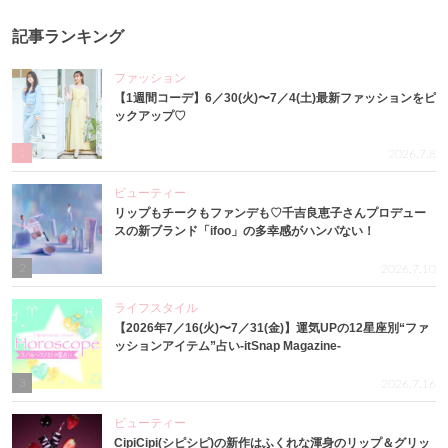
記事ランキング
ファッション
【1週間コーデ】6／30(火)〜7／4(土)最新ファッションをピ
ックアップ♡
1
2026.7.8
ビューティー
リップもチークもファンデも♡千吉良恵子さんプロデュー
スの新ブランド「ifoo」の多幸感がハンパない！
2
2026.7.10
ライフスタイル
【2026年7／16(火)〜7／31(金)】運気UPの12星座別“ファ
ッションアイテム”占い-itSnap Magazine-
3
2026.7.16
ビューティー
CipiCipi(シピシピ)の新作はふくれな渾身のリップ＆グリッ