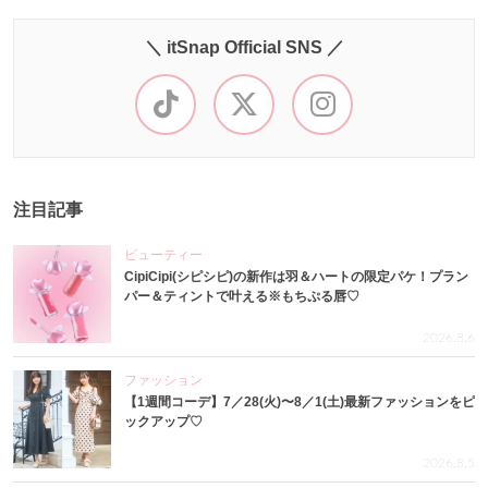
＼ itSnap Official SNS ／
注目記事
ビューティー
CipiCipi(シピシピ)の新作は羽＆ハートの限定パケ！プラン
パー＆ティントで叶える※もちぷる唇♡
2026.8.6
ファッション
【1週間コーデ】7／28(火)〜8／1(土)最新ファッションをピ
ックアップ♡
2026.8.5