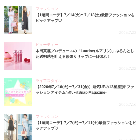
ファッション
【1週間コーデ】7／14(火)〜7／18(土)最新ファッションを
ピックアップ♡
2026.7.23
ビューティー
本田真凜プロデュースの「Luarine(ルアリン)」ぷるんとし
た透明感を叶える欲張りリップに一目惚れ！
2026.7.22
ライフスタイル
【2026年7／16(火)〜7／31(金)】運気UPの12星座別“ファ
ッションアイテム”占い-itSnap Magazine-
2026.7.16
ファッション
【1週間コーデ】7／7(火)〜7／11(土)最新ファッションをピ
ックアップ♡