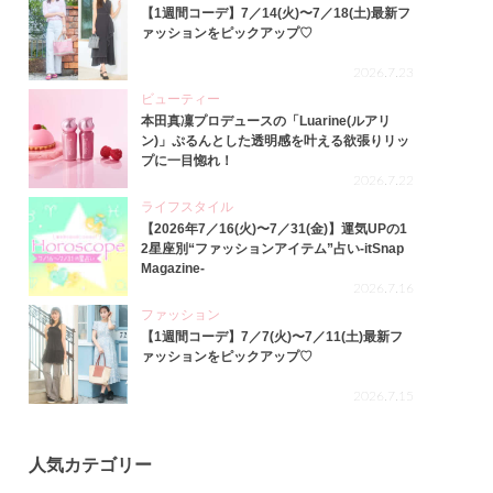
【1週間コーデ】7／14(火)〜7／18(土)最新フ
ァッションをピックアップ♡
2026.7.23
ビューティー
本田真凜プロデュースの「Luarine(ルアリ
ン)」ぷるんとした透明感を叶える欲張りリッ
プに一目惚れ！
2026.7.22
ライフスタイル
【2026年7／16(火)〜7／31(金)】運気UPの1
2星座別“ファッションアイテム”占い-itSnap
Magazine-
2026.7.16
ファッション
【1週間コーデ】7／7(火)〜7／11(土)最新フ
ァッションをピックアップ♡
2026.7.15
人気カテゴリー