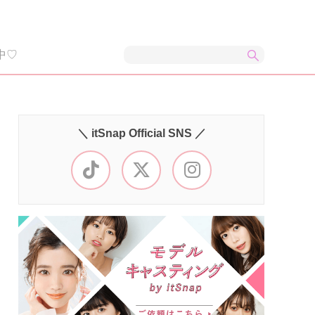
中♡
＼ itSnap Official SNS ／