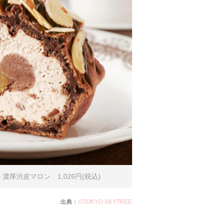
厚渋皮マロン 1,026円(税込)
出典：
©TOKYO-SKYTREE