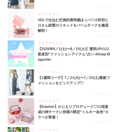
2026.8.5
ビューティー
VDLで仕込む圧倒的透明感ほっぺ♡小田切ヒ
ロさん絶賛のリキッド＆バームチークを徹底
解剖！
2026.8.4
ライフスタイル
【2026年8／1(土)〜8／15(土)】運気UPの12
星座別“ファッションアイテム”占い-itSnap M
agazine-
2026.8.1
ファッション
【1週間コーデ】7／21(火)〜7／25(土)最新フ
ァッションをピックアップ♡
2026.7.29
ビューティー
【Enamor】かじえりプロデュース♡11冠達
成の神チークに待望の限定“ミルキー血色”カ
ラーが登場！
2026.7.27
ファッション