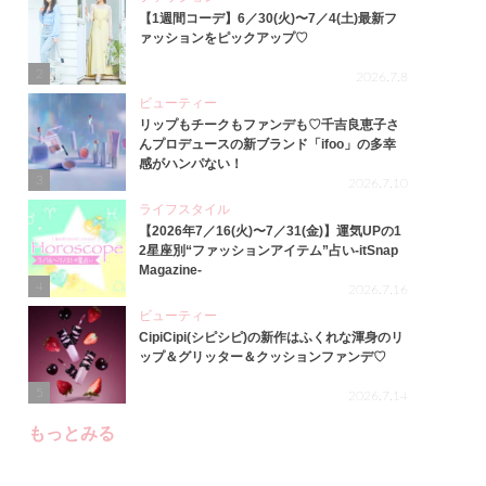
【1週間コーデ】6／30(火)〜7／4(土)最新フ
ァッションをピックアップ♡
2
2026.7.8
ビューティー
リップもチークもファンデも♡千吉良恵子さ
んプロデュースの新ブランド「ifoo」の多幸
感がハンパない！
3
2026.7.10
ライフスタイル
【2026年7／16(火)〜7／31(金)】運気UPの1
2星座別“ファッションアイテム”占い-itSnap
Magazine-
4
2026.7.16
ビューティー
CipiCipi(シピシピ)の新作はふくれな渾身のリ
ップ＆グリッター＆クッションファンデ♡
5
2026.7.14
もっとみる