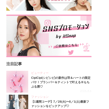
注目記事
ビューティー
CipiCipi(シピシピ)の新作は羽＆ハートの限定
パケ！プランパー＆ティントで叶える※もち
ぷる唇♡
2026.8.6
ファッション
【1週間コーデ】7／28(火)〜8／1(土)最新フ
ァッションをピックアップ♡