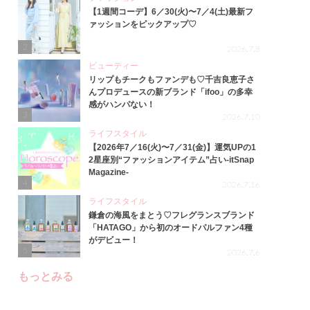
【1週間コーデ】6／30(火)〜7／4(土)最新フ
ァッションをピックアップ♡
2
2026.7.8
ビューティー
リップもチークもファンデも♡千吉良恵子さ
んプロデュースの新ブランド「ifoo」の多幸
感がハンパない！
3
2026.7.10
ライフスタイル
【2026年7／16(火)〜7／31(金)】運気UPの1
2星座別“ファッションアイテム”占い-itSnap
Magazine-
4
2026.7.16
ライフスタイル
鎌倉の海風をまとう♡フレグランスブランド
「HATAGO」から初のオードパルファン4種
がデビュー！
5
2026.7.6
もっとみる