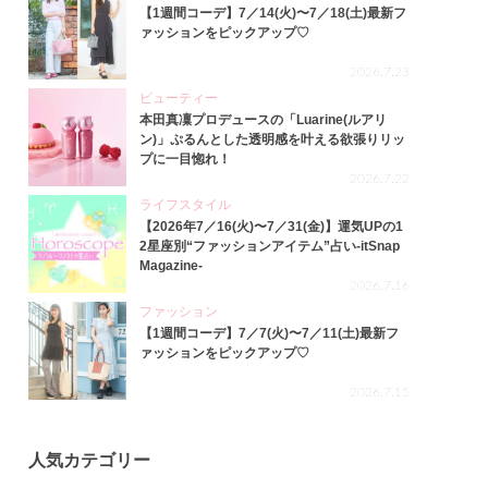
【1週間コーデ】7／14(火)〜7／18(土)最新フ
ァッションをピックアップ♡
2026.7.23
ビューティー
本田真凜プロデュースの「Luarine(ルアリ
ン)」ぷるんとした透明感を叶える欲張りリッ
プに一目惚れ！
2026.7.22
ライフスタイル
【2026年7／16(火)〜7／31(金)】運気UPの1
2星座別“ファッションアイテム”占い-itSnap
Magazine-
2026.7.16
ファッション
【1週間コーデ】7／7(火)〜7／11(土)最新フ
ァッションをピックアップ♡
2026.7.15
人気カテゴリー