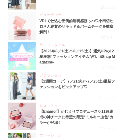
2026.8.5
ビューティー
VDLで仕込む圧倒的透明感ほっぺ♡小田切ヒ
ロさん絶賛のリキッド＆バームチークを徹底
解剖！
2026.8.4
ライフスタイル
【2026年8／1(土)〜8／15(土)】運気UPの12
星座別“ファッションアイテム”占い-itSnap M
agazine-
2026.8.1
ファッション
【1週間コーデ】7／21(火)〜7／25(土)最新フ
ァッションをピックアップ♡
2026.7.29
ビューティー
【Enamor】かじえりプロデュース♡11冠達
成の神チークに待望の限定“ミルキー血色”カ
ラーが登場！
2026.7.27
ファッション