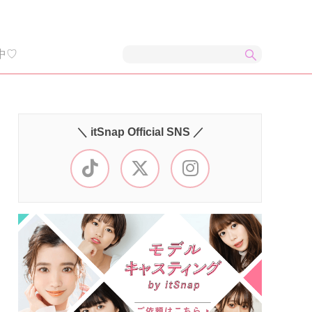
中♡
＼ itSnap Official SNS ／