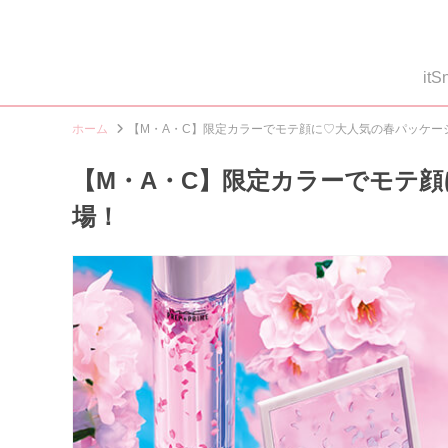
i
ホーム
【M・A・C】限定カラーでモテ顔に♡大人気の春パッケー
【M・A・C】限定カラーでモテ
場！