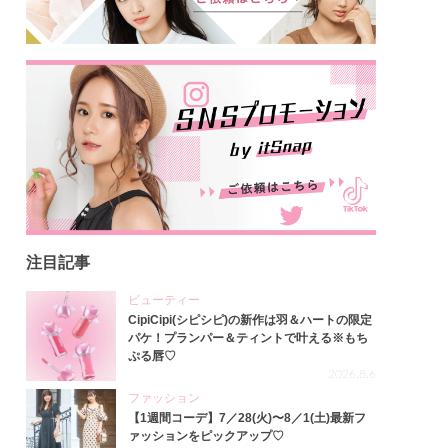
注目記事
ビューティー
CipiCipi(シピシピ)の新作は羽＆ハートの限定
パケ！プランパー＆ティントで叶える※もち
ぷる唇♡
2026.8.6
ファッション
【1週間コーデ】7／28(火)〜8／1(土)最新フ
ァッションをピックアップ♡