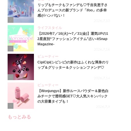
リップもチークもファンデも♡千吉良恵子さ
んプロデュースの新ブランド「ifoo」の多幸
感がハンパない！
2
2026.7.10
ライフスタイル
【2026年7／16(火)〜7／31(金)】運気UPの1
2星座別“ファッションアイテム”占い-itSnap
Magazine-
3
2026.7.16
ビューティー
CipiCipi(シピシピ)の新作はふくれな渾身のリ
ップ＆グリッター＆クッションファンデ♡
4
2026.7.14
ビューティー
【Wonjungyo】新作ルースパウダー＆新色白
みチークで透明感GET♡大人気スキンパック
の大容量タイプも！
5
2026.7.9
もっとみる