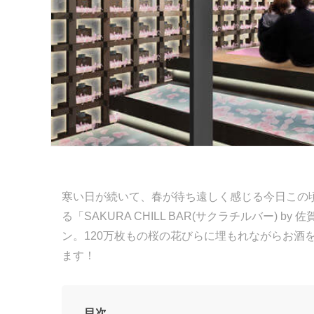
寒い日が続いて、春が待ち遠しく感じる今日この
る「SAKURA CHILL BAR(サクラチルバー) by
ン。120万枚もの桜の花びらに埋もれながらお酒
ます！
目次