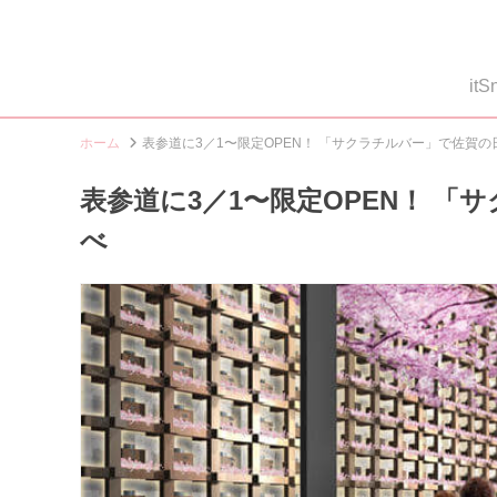
i
ホーム
表参道に3／1〜限定OPEN！ 「サクラチルバー」で佐賀
表参道に3／1〜限定OPEN！ 
べ