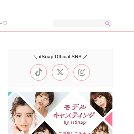
中♡
＼ itSnap Official SNS ／