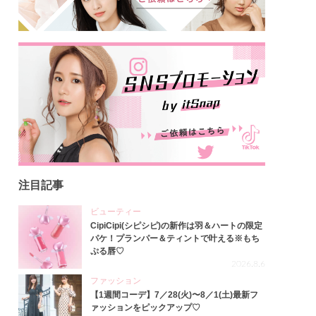
注目記事
ビューティー
CipiCipi(シピシピ)の新作は羽＆ハートの限定
パケ！プランパー＆ティントで叶える※もち
ぷる唇♡
2026.8.6
ファッション
【1週間コーデ】7／28(火)〜8／1(土)最新フ
ァッションをピックアップ♡