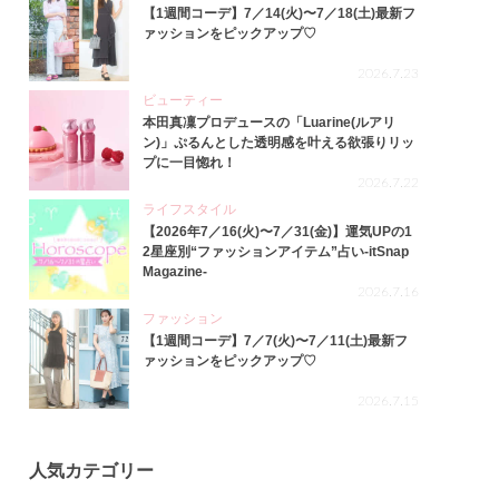
【1週間コーデ】7／14(火)〜7／18(土)最新フ
ァッションをピックアップ♡
2026.7.23
ビューティー
本田真凜プロデュースの「Luarine(ルアリ
ン)」ぷるんとした透明感を叶える欲張りリッ
プに一目惚れ！
2026.7.22
ライフスタイル
【2026年7／16(火)〜7／31(金)】運気UPの1
2星座別“ファッションアイテム”占い-itSnap
Magazine-
2026.7.16
ファッション
【1週間コーデ】7／7(火)〜7／11(土)最新フ
ァッションをピックアップ♡
2026.7.15
人気カテゴリー