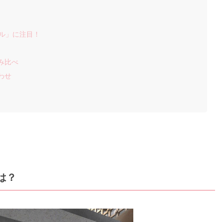
ール」に注目！
み比べ
わせ
とは？