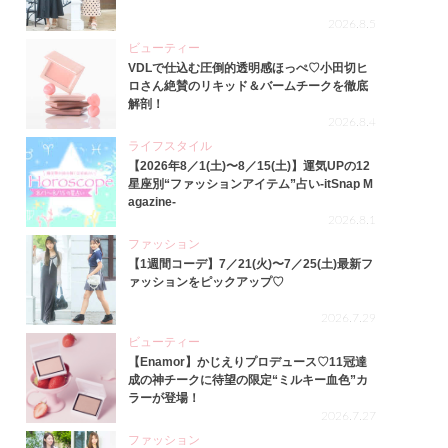
2026.8.5
ビューティー
VDLで仕込む圧倒的透明感ほっぺ♡小田切ヒ
ロさん絶賛のリキッド＆バームチークを徹底
解剖！
2026.8.4
ライフスタイル
【2026年8／1(土)〜8／15(土)】運気UPの12
星座別“ファッションアイテム”占い-itSnap M
agazine-
2026.8.1
ファッション
【1週間コーデ】7／21(火)〜7／25(土)最新フ
ァッションをピックアップ♡
2026.7.29
ビューティー
【Enamor】かじえりプロデュース♡11冠達
成の神チークに待望の限定“ミルキー血色”カ
ラーが登場！
2026.7.27
ファッション