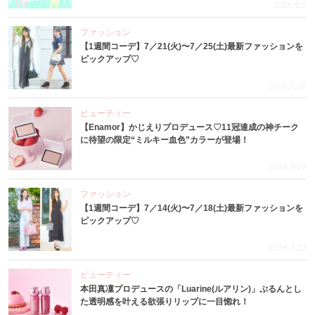
2026.8.1
ファッション
【1週間コーデ】7／21(火)〜7／25(土)最新ファッションを
ピックアップ♡
2026.7.29
ビューティー
【Enamor】かじえりプロデュース♡11冠達成の神チーク
に待望の限定“ミルキー血色”カラーが登場！
2026.7.27
ファッション
【1週間コーデ】7／14(火)〜7／18(土)最新ファッションを
ピックアップ♡
2026.7.23
ビューティー
本田真凜プロデュースの「Luarine(ルアリン)」ぷるんとし
た透明感を叶える欲張りリップに一目惚れ！