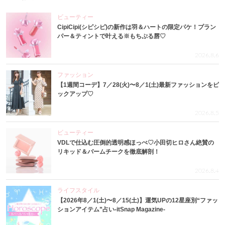
ビューティー
CipiCipi(シピシピ)の新作は羽＆ハートの限定パケ！プラン
パー＆ティントで叶える※もちぷる唇♡
2026.8.6
ファッション
【1週間コーデ】7／28(火)〜8／1(土)最新ファッションをピ
ックアップ♡
2026.8.5
ビューティー
VDLで仕込む圧倒的透明感ほっぺ♡小田切ヒロさん絶賛の
リキッド＆バームチークを徹底解剖！
2026.8.4
ライフスタイル
【2026年8／1(土)〜8／15(土)】運気UPの12星座別“ファッ
ションアイテム”占い-itSnap Magazine-