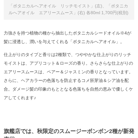
「ボタニカルへアオイル リッチモイスト」(左)、「ボタニカ
ルへアオイル エアリースムース」(右) 各80ml 1,700円(税別)
力強さを持つ植物の種から抽出したボタニカルシードオイル
※
4
が
髪に浸透し、潤いを与えてくれる「ボタニカルへアオイル」。
仕上がりのタイプと香りは2種類で、つややかな仕上がりのリッチ
モイストは、アプリコット＆ローズの香り。さらさらな仕上がりの
エアリースムースは、ペアー＆ジャスミンの香りとなっています。
さらに、ヘアカラーの色落ちを防止するコメ胚芽油＆シア油を配
合。ダメージ髪の印象のもととなる色落ちを自然の恵みで優しくケ
アしてくれます♪
旗艦店では、秋限定のスムージーボンボン2種が新発