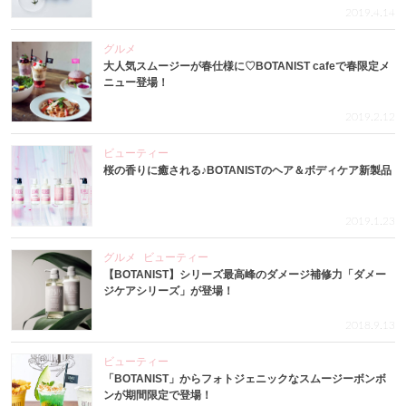
2019.4.14
グルメ
大人気スムージーが春仕様に♡BOTANIST cafeで春限定メ
ニュー登場！
2019.2.12
ビューティー
桜の香りに癒される♪BOTANISTのヘア＆ボディケア新製品
2019.1.23
グルメ
ビューティー
【BOTANIST】シリーズ最高峰のダメージ補修力「ダメー
ジケアシリーズ」が登場！
2018.9.13
ビューティー
「BOTANIST」からフォトジェニックなスムージーボンボ
ンが期間限定で登場！