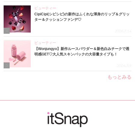
ビューティー
CipiCipi(シピシピ)の新作はふくれな渾身のリップ＆グリッ
ター＆クッションファンデ♡
4
2026.7.14
ビューティー
【Wonjungyo】新作ルースパウダー＆新色白みチークで透
明感GET♡大人気スキンパックの大容量タイプも！
5
2026.7.9
もっとみる