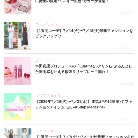
に待望の限定“ミルキー血色”カラーが登場！
2026.7.27
ファッション
【1週間コーデ】7／14(火)〜7／18(土)最新ファッションを
ピックアップ♡
2026.7.23
ビューティー
本田真凜プロデュースの「Luarine(ルアリン)」ぷるんとし
た透明感を叶える欲張りリップに一目惚れ！
2026.7.22
ライフスタイル
【2026年7／16(火)〜7／31(金)】運気UPの12星座別“ファ
ッションアイテム”占い-itSnap Magazine-
2026.7.16
ファッション
【1週間コーデ】7／7(火)〜7／11(土)最新ファッションをピ