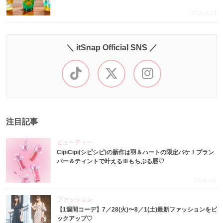
2018.6.21
＼ itSnap Official SNS ／
注目記事
ビューティー
CipiCipi(シピシピ)の新作は羽＆ハートの限定パケ！プラン
パー＆ティントで叶える※もちぷる唇♡
2026.8.6
ファッション
【1週間コーデ】7／28(火)〜8／1(土)最新ファッションをピ
ックアップ♡