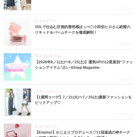
2026.8.5
ビューティー
VDLで仕込む圧倒的透明感ほっぺ♡小田切ヒロさん絶賛の
リキッド＆バームチークを徹底解剖！
2026.8.4
ライフスタイル
【2026年8／1(土)〜8／15(土)】運気UPの12星座別“ファッ
ションアイテム”占い-itSnap Magazine-
2026.8.1
ファッション
【1週間コーデ】7／21(火)〜7／25(土)最新ファッションを
ピックアップ♡
2026.7.29
ビューティー
【Enamor】かじえりプロデュース♡11冠達成の神チーク