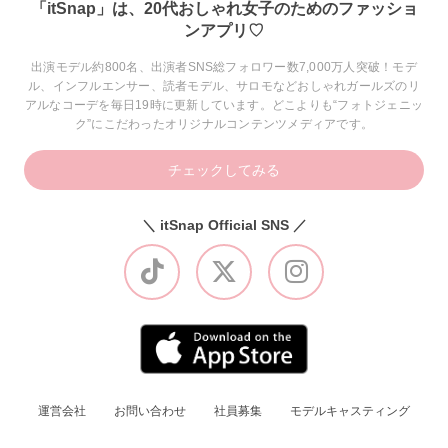
「itSnap」は、20代おしゃれ女子のためのファッショ
ンアプリ♡
出演モデル約800名、出演者SNS総フォロワー数7,000万人突破！モデ
ル、インフルエンサー、読者モデル、サロモなどおしゃれガールズのリ
アルなコーデを毎日19時に更新しています。どこよりも“フォトジェニッ
ク”にこだわったオリジナルコンテンツメディアです。
チェックしてみる
＼ itSnap Official SNS ／
運営会社
お問い合わせ
社員募集
モデルキャスティング