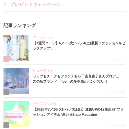
プレゼントキャンペーン
記事ランキング
ファッション
【1週間コーデ】6／30(火)〜7／4(土)最新ファッションをピ
ックアップ♡
1
2026.7.8
ビューティー
リップもチークもファンデも♡千吉良恵子さんプロデュー
スの新ブランド「ifoo」の多幸感がハンパない！
2
2026.7.10
ライフスタイル
【2026年7／16(火)〜7／31(金)】運気UPの12星座別“ファ
ッションアイテム”占い-itSnap Magazine-
3
2026.7.16