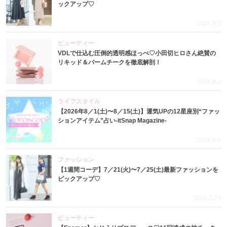
ックアップ♡
2026.8.5
ビューティー
VDLで仕込む圧倒的透明感ほっぺ♡小田切ヒロさん絶賛の
リキッド＆バームチークを徹底解剖！
2026.8.4
ライフスタイル
【2026年8／1(土)〜8／15(土)】運気UPの12星座別“ファッ
ションアイテム”占い-itSnap Magazine-
2026.8.1
ファッション
【1週間コーデ】7／21(火)〜7／25(土)最新ファッションを
ピックアップ♡
2026.7.29
ビューティー