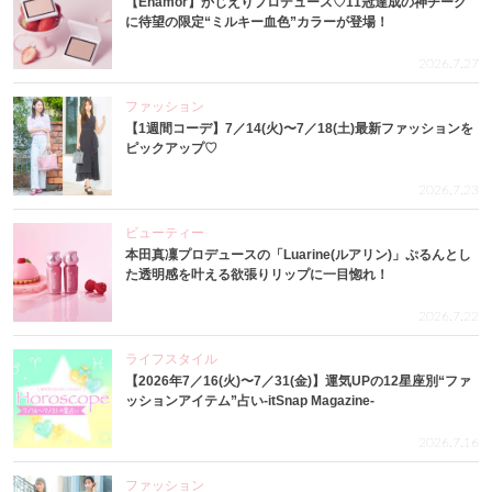
【Enamor】かじえりプロデュース♡11冠達成の神チーク
に待望の限定“ミルキー血色”カラーが登場！
2026.7.27
ファッション
【1週間コーデ】7／14(火)〜7／18(土)最新ファッションを
ピックアップ♡
2026.7.23
ビューティー
本田真凜プロデュースの「Luarine(ルアリン)」ぷるんとし
た透明感を叶える欲張りリップに一目惚れ！
2026.7.22
ライフスタイル
【2026年7／16(火)〜7／31(金)】運気UPの12星座別“ファ
ッションアイテム”占い-itSnap Magazine-
2026.7.16
ファッション