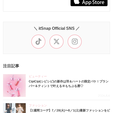
＼ itSnap Official SNS ／
注目記事
ビューティー
CipiCipi(シピシピ)の新作は羽＆ハートの限定パケ！プラン
パー＆ティントで叶える※もちぷる唇♡
2026.8.6
ファッション
【1週間コーデ】7／28(火)〜8／1(土)最新ファッションをピ