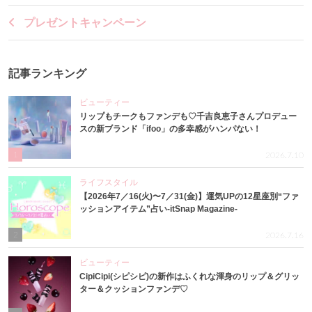
プレゼントキャンペーン
記事ランキング
ビューティー
リップもチークもファンデも♡千吉良恵子さんプロデュー
スの新ブランド「ifoo」の多幸感がハンパない！
1
2026.7.10
ライフスタイル
【2026年7／16(火)〜7／31(金)】運気UPの12星座別“ファ
ッションアイテム”占い-itSnap Magazine-
2
2026.7.16
ビューティー
CipiCipi(シピシピ)の新作はふくれな渾身のリップ＆グリッ
ター＆クッションファンデ♡