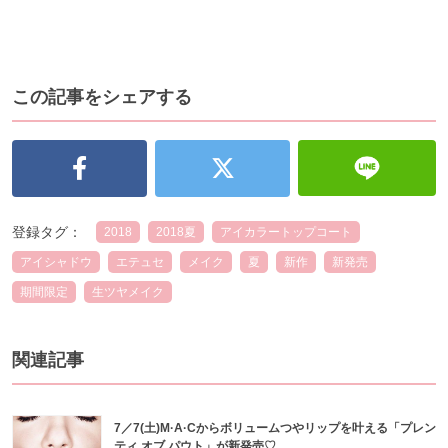
この記事をシェアする
登録タグ：
2018
2018夏
アイカラートップコート
アイシャドウ
エテュセ
メイク
夏
新作
新発売
期間限定
生ツヤメイク
関連記事
7／7(土)M·A·Cからボリュームつやリップを叶える「プレン
ティ オブ パウト」が新発売♡