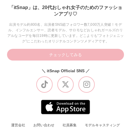
「itSnap」は、20代おしゃれ女子のためのファッショ
ンアプリ♡
出演モデル約800名、出演者SNS総フォロワー数7,000万人突破！モデ
ル、インフルエンサー、読者モデル、サロモなどおしゃれガールズのリ
アルなコーデを毎日19時に更新しています。どこよりも“フォトジェニッ
ク”にこだわったオリジナルコンテンツメディアです。
チェックしてみる
＼ itSnap Official SNS ／
運営会社
お問い合わせ
社員募集
モデルキャスティング