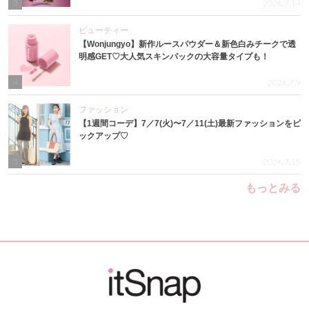
3
2026.7.14
ビューティー
【Wonjungyo】新作ルースパウダー＆新色白みチークで透
明感GET♡大人気スキンパックの大容量タイプも！
4
2026.7.9
ファッション
【1週間コーデ】7／7(火)〜7／11(土)最新ファッションをピ
ックアップ♡
5
2026.7.15
もっとみる