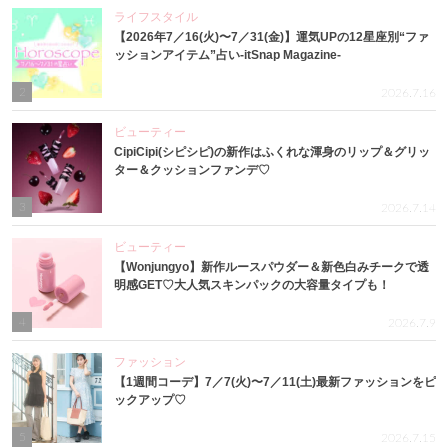
ライフスタイル
【2026年7／16(火)〜7／31(金)】運気UPの12星座別“ファ
ッションアイテム”占い-itSnap Magazine-
2
2026.7.16
ビューティー
CipiCipi(シピシピ)の新作はふくれな渾身のリップ＆グリッ
ター＆クッションファンデ♡
3
2026.7.14
ビューティー
【Wonjungyo】新作ルースパウダー＆新色白みチークで透
明感GET♡大人気スキンパックの大容量タイプも！
4
2026.7.9
ファッション
【1週間コーデ】7／7(火)〜7／11(土)最新ファッションをピ
ックアップ♡
5
2026.7.15