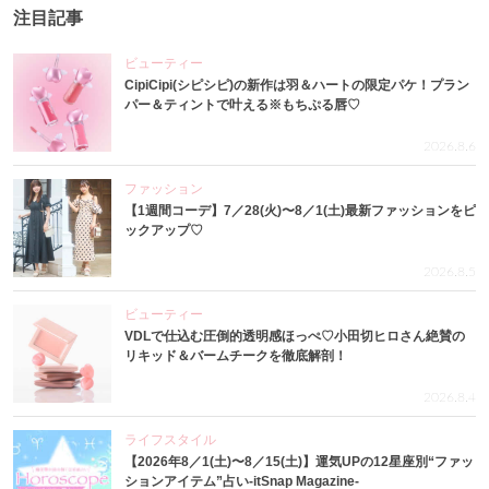
注目記事
ビューティー
CipiCipi(シピシピ)の新作は羽＆ハートの限定パケ！プラン
パー＆ティントで叶える※もちぷる唇♡
2026.8.6
ファッション
【1週間コーデ】7／28(火)〜8／1(土)最新ファッションをピ
ックアップ♡
2026.8.5
ビューティー
VDLで仕込む圧倒的透明感ほっぺ♡小田切ヒロさん絶賛の
リキッド＆バームチークを徹底解剖！
2026.8.4
ライフスタイル
【2026年8／1(土)〜8／15(土)】運気UPの12星座別“ファッ
ションアイテム”占い-itSnap Magazine-