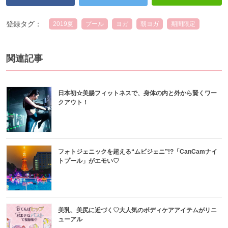
登録タグ：
2019夏
プール
ヨガ
朝ヨガ
期間限定
関連記事
日本初☆美腸フィットネスで、身体の内と外から賢くワー
クアウト！
フォトジェニックを超える“ムビジェニ”!?「CanCamナイ
トプール」がエモい♡
美乳、美尻に近づく♡大人気のボディケアアイテムがリニ
ューアル