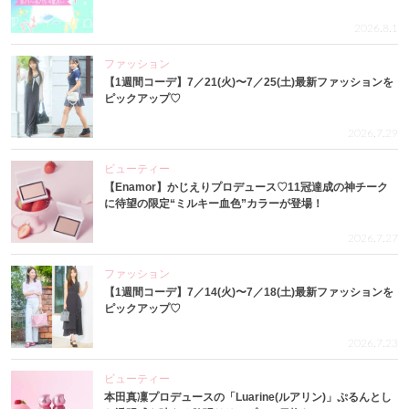
2026.8.1
ファッション
【1週間コーデ】7／21(火)〜7／25(土)最新ファッションを
ピックアップ♡
2026.7.29
ビューティー
【Enamor】かじえりプロデュース♡11冠達成の神チーク
に待望の限定“ミルキー血色”カラーが登場！
2026.7.27
ファッション
【1週間コーデ】7／14(火)〜7／18(土)最新ファッションを
ピックアップ♡
2026.7.23
ビューティー
本田真凜プロデュースの「Luarine(ルアリン)」ぷるんとし