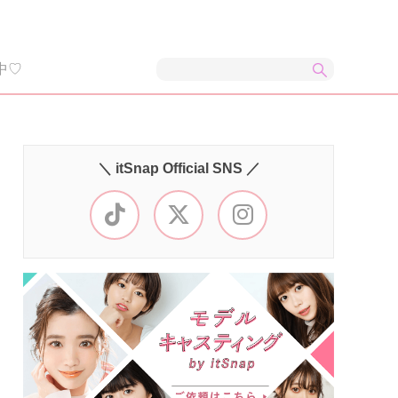
中♡
＼ itSnap Official SNS ／