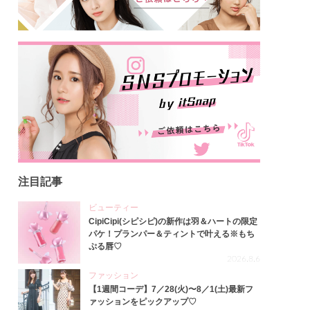
注目記事
ビューティー
CipiCipi(シピシピ)の新作は羽＆ハートの限定
パケ！プランパー＆ティントで叶える※もち
ぷる唇♡
2026.8.6
ファッション
【1週間コーデ】7／28(火)〜8／1(土)最新フ
ァッションをピックアップ♡