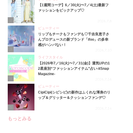
【1週間コーデ】6／30(火)〜7／4(土)最新フ
ァッションをピックアップ♡
2
2026.7.8
ビューティー
リップもチークもファンデも♡千吉良恵子さ
んプロデュースの新ブランド「ifoo」の多幸
感がハンパない！
3
2026.7.10
ライフスタイル
【2026年7／16(火)〜7／31(金)】運気UPの1
2星座別“ファッションアイテム”占い-itSnap
Magazine-
4
2026.7.16
ビューティー
CipiCipi(シピシピ)の新作はふくれな渾身のリ
ップ＆グリッター＆クッションファンデ♡
5
2026.7.14
もっとみる