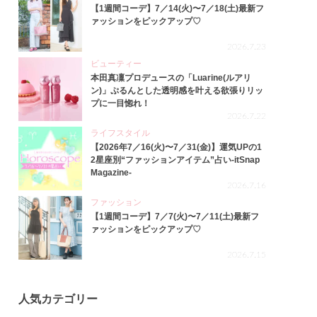
【1週間コーデ】7／14(火)〜7／18(土)最新フ
ァッションをピックアップ♡
2026.7.23
ビューティー
本田真凜プロデュースの「Luarine(ルアリ
ン)」ぷるんとした透明感を叶える欲張りリッ
プに一目惚れ！
2026.7.22
ライフスタイル
【2026年7／16(火)〜7／31(金)】運気UPの1
2星座別“ファッションアイテム”占い-itSnap
Magazine-
2026.7.16
ファッション
【1週間コーデ】7／7(火)〜7／11(土)最新フ
ァッションをピックアップ♡
2026.7.15
人気カテゴリー