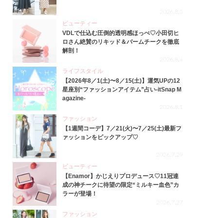
2026.8.5
ビューティー
VDLで仕込む圧倒的透明感ほっぺ♡小田切ヒ
ロさん絶賛のリキッド＆バームチークを徹底
解剖！
2026.8.4
ライフスタイル
【2026年8／1(土)〜8／15(土)】運気UPの12
星座別“ファッションアイテム”占い-itSnap M
agazine-
2026.8.1
ファッション
【1週間コーデ】7／21(火)〜7／25(土)最新フ
ァッションをピックアップ♡
2026.7.29
ビューティー
【Enamor】かじえりプロデュース♡11冠達
成の神チークに待望の限定“ミルキー血色”カ
ラーが登場！
2026.7.27
ファッション