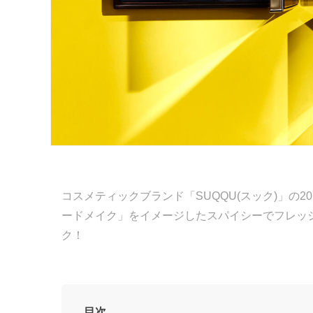
コスメティックブランド「SUQQU(スック)」の2
ードメイク」をイメージしたスパイシーでフレッ
ク！
目次