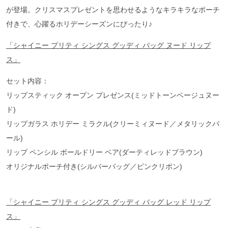
が登場。クリスマスプレゼントを思わせるようなキラキラなポーチ
付きで、心躍るホリデーシーズンにぴったり♪
「シャイニー
プリティ
シングス
グッディ
バッグ
ヌード
リップ
ス」
セット内容：
リップスティック オープン プレゼンス(ミッドトーンベージュヌー
ド)
リップガラス ホリデー ミラクル(クリーミィヌード／メタリックパ
ール)
リップ ペンシル ボールドリー ベア(ダーティレッドブラウン)
オリジナルポーチ付き(シルバーバッグ／ピンクリボン)
「シャイニー
プリティ
シングス
グッディ
バッグ
レッド
リップ
ス」