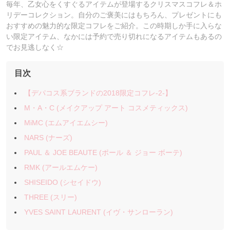
毎年、乙女心をくすぐるアイテムが登場するクリスマスコフレ＆ホ
リデーコレクション。自分のご褒美にはもちろん、プレゼントにも
おすすめの魅力的な限定コフレをご紹介。この時期しか手に入らな
い限定アイテム、なかには予約で売り切れになるアイテムもあるの
でお見逃しなく☆
目次
【デパコス系ブランドの2018限定コフレ-2-】
M・A・C (メイクアップ アート コスメティックス)
MiMC (エムアイエムシー)
NARS (ナーズ)
PAUL ＆ JOE BEAUTE (ポール ＆ ジョー ボーテ)
RMK (アールエムケー)
SHISEIDO (シセイドウ)
THREE (スリー)
YVES SAINT LAURENT (イヴ・サンローラン)