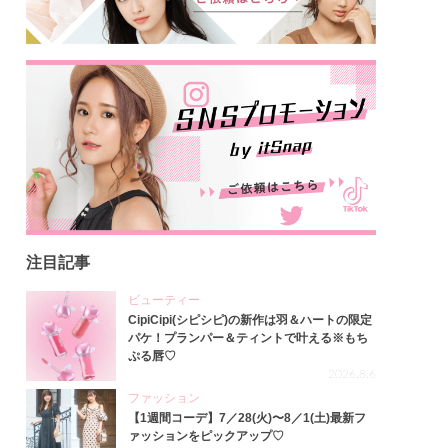
注目記事
ビューティー
CipiCipi(シピシピ)の新作は羽＆ハートの限定
パケ！プランパー＆ティントで叶える※もち
ぷる唇♡
2026.8.6
ファッション
【1週間コーデ】7／28(火)〜8／1(土)最新フ
ァッションをピックアップ♡