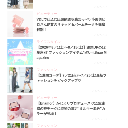
2026.8.5
ビューティー
VDLで仕込む圧倒的透明感ほっぺ♡小田切ヒ
ロさん絶賛のリキッド＆バームチークを徹底
解剖！
2026.8.4
ライフスタイル
【2026年8／1(土)〜8／15(土)】運気UPの12
星座別“ファッションアイテム”占い-itSnap M
agazine-
2026.8.1
ファッション
【1週間コーデ】7／21(火)〜7／25(土)最新フ
ァッションをピックアップ♡
2026.7.29
ビューティー
【Enamor】かじえりプロデュース♡11冠達
成の神チークに待望の限定“ミルキー血色”カ
ラーが登場！
2026.7.27
ファッション