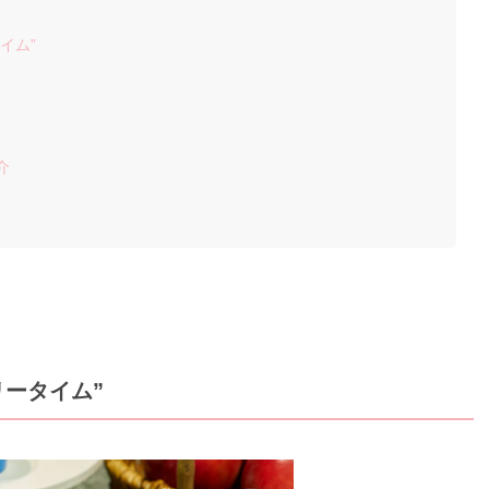
イム”
介
リータイム”