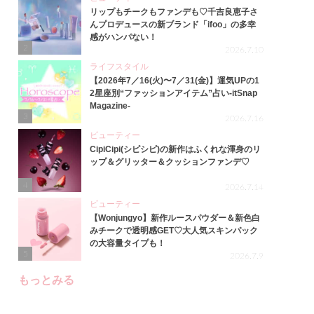
リップもチークもファンデも♡千吉良恵子さ
んプロデュースの新ブランド「ifoo」の多幸
感がハンパない！
2
2026.7.10
ライフスタイル
【2026年7／16(火)〜7／31(金)】運気UPの1
2星座別“ファッションアイテム”占い-itSnap
Magazine-
3
2026.7.16
ビューティー
CipiCipi(シピシピ)の新作はふくれな渾身のリ
ップ＆グリッター＆クッションファンデ♡
4
2026.7.14
ビューティー
【Wonjungyo】新作ルースパウダー＆新色白
みチークで透明感GET♡大人気スキンパック
の大容量タイプも！
5
2026.7.9
もっとみる