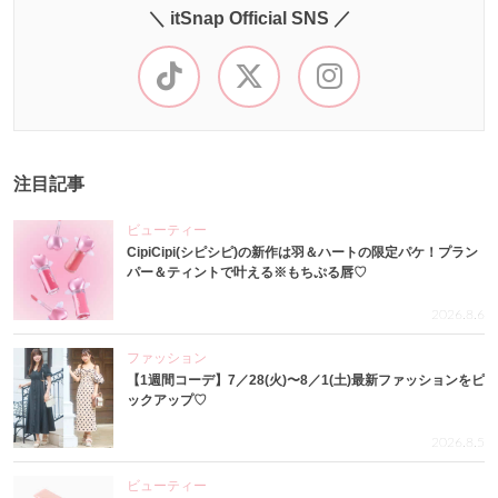
＼ itSnap Official SNS ／
注目記事
ビューティー
CipiCipi(シピシピ)の新作は羽＆ハートの限定パケ！プラン
パー＆ティントで叶える※もちぷる唇♡
2026.8.6
ファッション
【1週間コーデ】7／28(火)〜8／1(土)最新ファッションをピ
ックアップ♡
2026.8.5
ビューティー