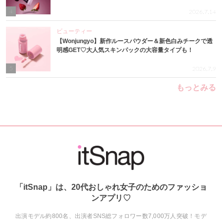
4
2026.7.14
ビューティー
【Wonjungyo】新作ルースパウダー＆新色白みチークで透
明感GET♡大人気スキンパックの大容量タイプも！
5
2026.7.9
もっとみる
「itSnap」は、20代おしゃれ女子のためのファッショ
ンアプリ♡
出演モデル約800名、出演者SNS総フォロワー数7,000万人突破！モデ