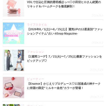
VDLで仕込む圧倒的透明感ほっぺ♡小田切ヒロさん絶賛の
リキッド＆バームチークを徹底解剖！
2026.8.4
ライフスタイル
【2026年8／1(土)〜8／15(土)】運気UPの12星座別“ファッ
ションアイテム”占い-itSnap Magazine-
2026.8.1
ファッション
【1週間コーデ】7／21(火)〜7／25(土)最新ファッションを
ピックアップ♡
2026.7.29
ビューティー
【Enamor】かじえりプロデュース♡11冠達成の神チーク
に待望の限定“ミルキー血色”カラーが登場！
2026.7.27