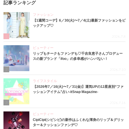
記事ランキング
ファッション
【1週間コーデ】6／30(火)〜7／4(土)最新ファッションをピ
ックアップ♡
1
2026.7.8
ビューティー
リップもチークもファンデも♡千吉良恵子さんプロデュー
スの新ブランド「ifoo」の多幸感がハンパない！
2
2026.7.10
ライフスタイル
【2026年7／16(火)〜7／31(金)】運気UPの12星座別“ファ
ッションアイテム”占い-itSnap Magazine-
3
2026.7.16
ビューティー
CipiCipi(シピシピ)の新作はふくれな渾身のリップ＆グリッ
ター＆クッションファンデ♡