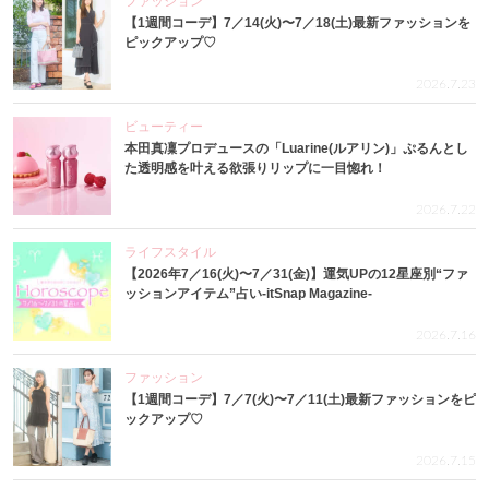
ファッション
【1週間コーデ】7／14(火)〜7／18(土)最新ファッションを
ピックアップ♡
2026.7.23
ビューティー
本田真凜プロデュースの「Luarine(ルアリン)」ぷるんとし
た透明感を叶える欲張りリップに一目惚れ！
2026.7.22
ライフスタイル
【2026年7／16(火)〜7／31(金)】運気UPの12星座別“ファ
ッションアイテム”占い-itSnap Magazine-
2026.7.16
ファッション
【1週間コーデ】7／7(火)〜7／11(土)最新ファッションをピ
ックアップ♡
2026.7.15