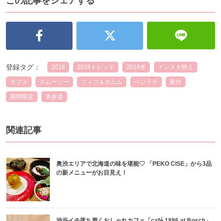
この記事をシェアする
登録タグ：
2018
2018トレンド
2018冬
インスタ映え
カフェ
スムージー
フィコ＆ポムム
ベジラテ
新作
期間限定
表参道
関連記事
奥渋エリアで北海道の味を堪能♡ 「PEKO CISE」から3品
の新メニューがお目見え！
渋谷イチ落ち着くおしゃれカフェ「café 1886 at Bosch」