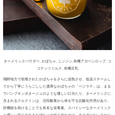
ターメリックパウダー, かぼちゃ, ニンジン,有機アガベシロップ, コ
コナッツミルク, 有機豆乳
飛騨地方で収穫されたかぼちゃをさらに追熟させ、低温スチームし
てから丁寧にうらごしした濃厚なかぼちゃの「ベジラテ」は、まる
でパンプキンポタージュのような優しい口当たり。ターメリックに
含まれるクルクミンは、活性酸素から体を守る抗酸化作用があり、
肝機能を助けることでも有名な栄養素。スパイシーなターメリック
と優しい甘みのあるかぼちゃの組み合わせは、今までにないクセに