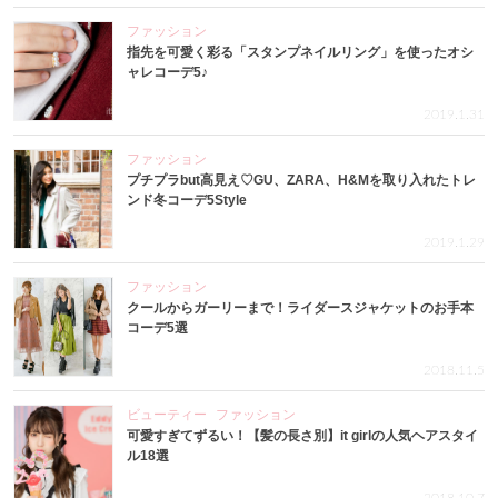
ファッション
指先を可愛く彩る「スタンプネイルリング」を使ったオシ
ャレコーデ5♪
2019.1.31
ファッション
プチプラbut高見え♡GU、ZARA、H&Mを取り入れたトレ
ンド冬コーデ5Style
2019.1.29
ファッション
クールからガーリーまで！ライダースジャケットのお手本
コーデ5選
2018.11.5
ビューティー
ファッション
可愛すぎてずるい！【髪の長さ別】it girlの人気ヘアスタイ
ル18選