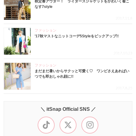
秋定番アウター！ ライダースジャケットをかわいく着こ
なす7style
2017.11.8
ファッション
’17秋マストなニットコーデ5Styleをピックアップ!!
2017.10.23
ファッション
まだまだ暑いからサクッと可愛く♡ ワンピさえあればい
つでも即おしゃれ顔に!!
2017.8.25
＼ itSnap Official SNS ／