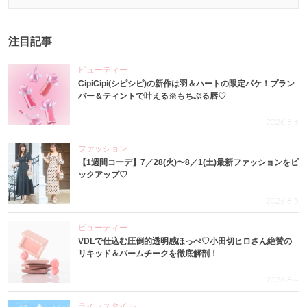
注目記事
ビューティー
CipiCipi(シピシピ)の新作は羽＆ハートの限定パケ！プラン
パー＆ティントで叶える※もちぷる唇♡
2026.8.6
ファッション
【1週間コーデ】7／28(火)〜8／1(土)最新ファッションをピ
ックアップ♡
2026.8.5
ビューティー
VDLで仕込む圧倒的透明感ほっぺ♡小田切ヒロさん絶賛の
リキッド＆バームチークを徹底解剖！
2026.8.4
ライフスタイル