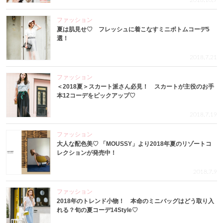
2018.10.7
ファッション
夏は肌見せ♡ フレッシュに着こなすミニボトムコーデ5
選！
2018.7.21
ファッション
＜2018夏＞スカート派さん必見！ スカートが主役のお手
本12コーデをピックアップ♡
2018.7.19
ファッション
大人な配色美♡ 「MOUSSY」より2018年夏のリゾートコ
レクションが発売中！
2018.7.9
ファッション
2018年のトレンド小物！ 本命のミニバッグはどう取り入
れる？旬の夏コーデ14Style♡