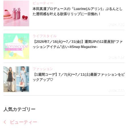
ビューティー
本田真凜プロデュースの「Luarine(ルアリン)」ぷるんとし
た透明感を叶える欲張りリップに一目惚れ！
2026.7.22
ライフスタイル
【2026年7／16(火)〜7／31(金)】運気UPの12星座別“ファ
ッションアイテム”占い-itSnap Magazine-
2026.7.16
ファッション
【1週間コーデ】7／7(火)〜7／11(土)最新ファッションをピ
ックアップ♡
2026.7.15
人気カテゴリー
ビューティー