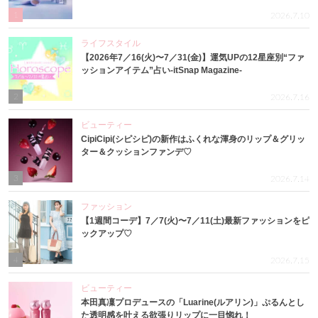
1
2026.7.10
ライフスタイル
【2026年7／16(火)〜7／31(金)】運気UPの12星座別“ファ
ッションアイテム”占い-itSnap Magazine-
2
2026.7.16
ビューティー
CipiCipi(シピシピ)の新作はふくれな渾身のリップ＆グリッ
ター＆クッションファンデ♡
3
2026.7.14
ファッション
【1週間コーデ】7／7(火)〜7／11(土)最新ファッションをピ
ックアップ♡
4
2026.7.15
ビューティー
本田真凜プロデュースの「Luarine(ルアリン)」ぷるんとし
た透明感を叶える欲張りリップに一目惚れ！