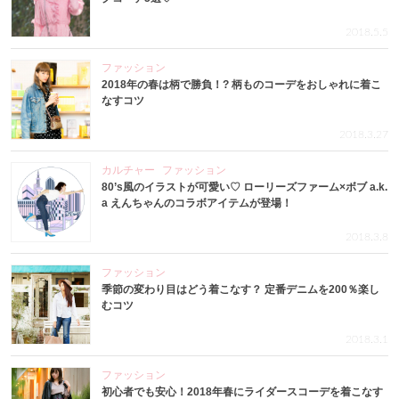
2018.5.5
ファッション
2018年の春は柄で勝負！? 柄ものコーデをおしゃれに着こ
なすコツ
2018.3.27
カルチャー
ファッション
80’s風のイラストが可愛い♡ ローリーズファーム×ボブ a.k.
a えんちゃんのコラボアイテムが登場！
2018.3.8
ファッション
季節の変わり目はどう着こなす？ 定番デニムを200％楽し
むコツ
2018.3.1
ファッション
初心者でも安心！2018年春にライダースコーデを着こなす