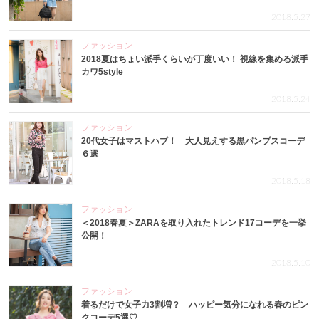
2018.5.27
ファッション
2018夏はちょい派手くらいが丁度いい！ 視線を集める派手
カワ5style
2018.5.24
ファッション
20代女子はマストハブ！ 大人見えする黒パンプスコーデ
６選
2018.5.18
ファッション
＜2018春夏＞ZARAを取り入れたトレンド17コーデを一挙
公開！
2018.5.10
ファッション
着るだけで女子力3割増？ ハッピー気分になれる春のピン
クコーデ5選♡