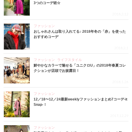
3つのコーデ術☆
2018.2.12
ファッション
おしゃれさんは取り入れてる♪ 2018年冬の「赤」を使った
おすすめコーデ
2018.2.1
ファッション
ライフスタイル
鮮やかなカラーで魅せる「ユニクロU」の2018年春夏コレ
クションが店頭でお披露目！
2018.1.26
ファッション
12／18〜12／24最新weeklyファッションまとめ7コーデ-it
Snap-！
2017.12.29
ファッション