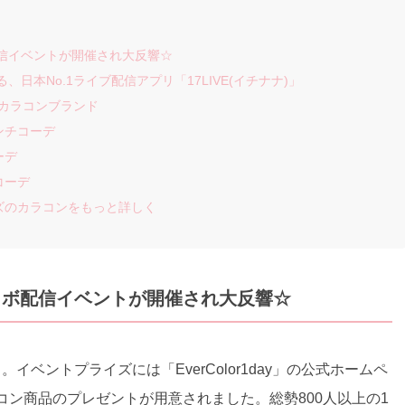
コラボ配信イベントが開催され大反響☆
、日本No.1ライブ配信アプリ「17LIVE(イチナナ)」
んなカラコンブランド
ンチコーデ
ーデ
コーデ
リーズのカラコンをもっと詳しく
シャルコラボ配信イベントが開催され大反響☆
ト。イベントプライズには「EverColor1day」の公式ホームペ
コン商品のプレゼントが用意されました。総勢800人以上の1