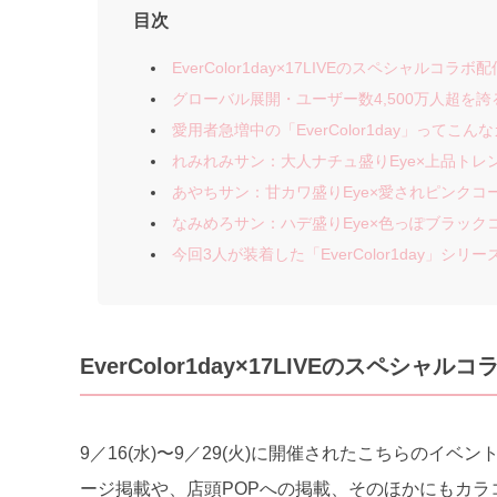
目次
EverColor1day×17LIVEのスペシャル
グローバル展開・ユーザー数4,500万人超を誇る
愛用者急増中の「EverColor1day」ってこ
れみれみサン：大人ナチュ盛りEye×上品トレ
あやちサン：甘カワ盛りEye×愛されピンクコ
なみめろサン：ハデ盛りEye×色っぽブラック
今回3人が装着した「EverColor1day」シ
EverColor1day×17LIVEのスペ
9／16(水)〜9／29(火)に開催されたこちらのイベン
ージ掲載や、店頭POPへの掲載、そのほかにもカラ