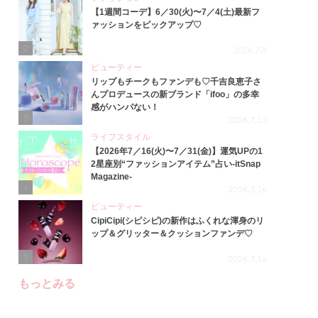
【1週間コーデ】6／30(火)〜7／4(土)最新フ
ァッションをピックアップ♡
2
2026.7.8
ビューティー
リップもチークもファンデも♡千吉良恵子さ
んプロデュースの新ブランド「ifoo」の多幸
感がハンパない！
3
2026.7.10
ライフスタイル
【2026年7／16(火)〜7／31(金)】運気UPの1
2星座別“ファッションアイテム”占い-itSnap
Magazine-
4
2026.7.16
ビューティー
CipiCipi(シピシピ)の新作はふくれな渾身のリ
ップ＆グリッター＆クッションファンデ♡
5
2026.7.14
もっとみる