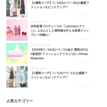
【1週間コーデ】7／14(火)〜7／18(土)最新フ
ァッションをピックアップ♡
2026.7.23
ビューティー
本田真凜プロデュースの「Luarine(ルアリ
ン)」ぷるんとした透明感を叶える欲張りリッ
プに一目惚れ！
2026.7.22
ライフスタイル
【2026年7／16(火)〜7／31(金)】運気UPの1
2星座別“ファッションアイテム”占い-itSnap
Magazine-
2026.7.16
ファッション
【1週間コーデ】7／7(火)〜7／11(土)最新フ
ァッションをピックアップ♡
2026.7.15
人気カテゴリー