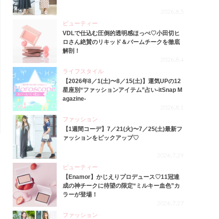
2026.8.5
ビューティー
VDLで仕込む圧倒的透明感ほっぺ♡小田切ヒ
ロさん絶賛のリキッド＆バームチークを徹底
解剖！
2026.8.4
ライフスタイル
【2026年8／1(土)〜8／15(土)】運気UPの12
星座別“ファッションアイテム”占い-itSnap M
agazine-
2026.8.1
ファッション
【1週間コーデ】7／21(火)〜7／25(土)最新フ
ァッションをピックアップ♡
2026.7.29
ビューティー
【Enamor】かじえりプロデュース♡11冠達
成の神チークに待望の限定“ミルキー血色”カ
ラーが登場！
2026.7.27
ファッション