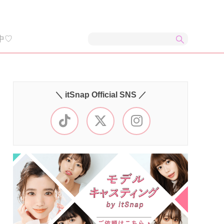
中♡
＼ itSnap Official SNS ／