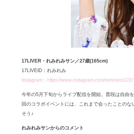
17LIVER・れみれみサン／27歳(165cm)
17LIVEID：れみれみ
Instagram：https://www.instagram.com/remiremi122/
今年の5月下旬からライブ配信を開始。普段は自由
回のコラボイベントには、これまで会ったことのな
そう♪
れみれみサンからのコメント