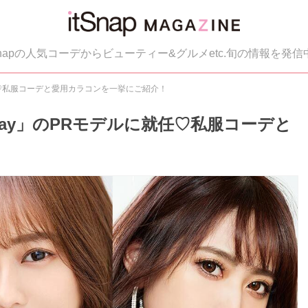
tSnapの人気コーデからビューティー&グルメetc.旬の情報を発信
ルに就任♡私服コーデと愛用カラコンを一挙にご紹介！
or1day」のPRモデルに就任♡私服コーデと