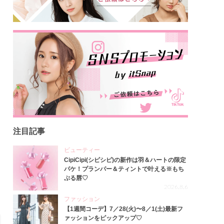
注目記事
ビューティー
CipiCipi(シピシピ)の新作は羽＆ハートの限定
パケ！プランパー＆ティントで叶える※もち
ぷる唇♡
2026.8.6
ファッション
【1週間コーデ】7／28(火)〜8／1(土)最新フ
ァッションをピックアップ♡