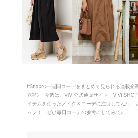
itSnapの一週間コーデをまとめて見られる連載企画「
7弾♡ 今週は、ViVi公式通販サイト「ViVi SHO
イテムを使ったメイク＆コーデに注目してね♡ 
ップ！ ぜひ毎日コーデの参考にしてみて♪