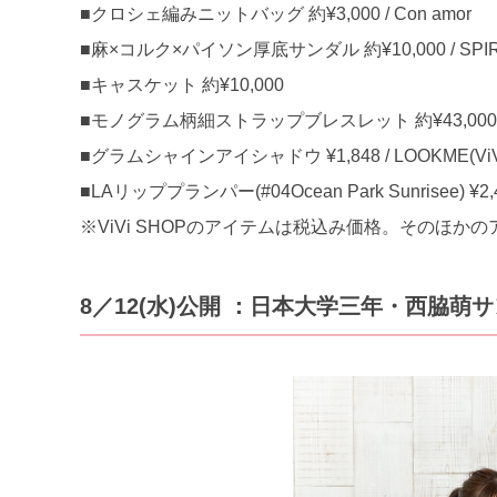
■クロシェ編みニットバッグ 約¥3,000 / Con amor
■麻×コルク×パイソン厚底サンダル 約¥10,000 / SPIR
■キャスケット 約¥10,000
■モノグラム柄細ストラップブレスレット 約¥43,000 / L
■グラムシャインアイシャドウ ¥1,848 / LOOKME(ViV
■LAリッププランパー(#04Ocean Park Sunrisee) ¥2,42
※ViVi SHOPのアイテムは税込み価格。そのほ
8／12(水)公開 ：日本大学三年・西脇萌サン／