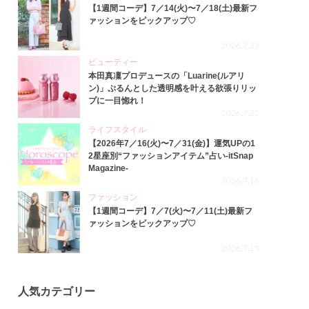
【1週間コーデ】7／14(火)〜7／18(土)最新フ
ァッションをピックアップ♡
2026.7.23
ビューティー
本田真凜プロデュースの「Luarine(ルアリ
ン)」ぷるんとした透明感を叶える欲張りリッ
プに一目惚れ！
2026.7.22
ライフスタイル
【2026年7／16(火)〜7／31(金)】運気UPの1
2星座別“ファッションアイテム”占い-itSnap
Magazine-
2026.7.16
ファッション
【1週間コーデ】7／7(火)〜7／11(土)最新フ
ァッションをピックアップ♡
2026.7.15
人気カテゴリー