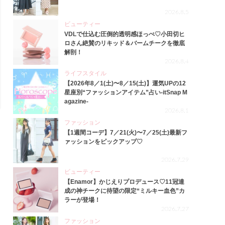
2026.8.5
ビューティー
VDLで仕込む圧倒的透明感ほっぺ♡小田切ヒ
ロさん絶賛のリキッド＆バームチークを徹底
解剖！
2026.8.4
ライフスタイル
【2026年8／1(土)〜8／15(土)】運気UPの12
星座別“ファッションアイテム”占い-itSnap M
agazine-
2026.8.1
ファッション
【1週間コーデ】7／21(火)〜7／25(土)最新フ
ァッションをピックアップ♡
2026.7.29
ビューティー
【Enamor】かじえりプロデュース♡11冠達
成の神チークに待望の限定“ミルキー血色”カ
ラーが登場！
2026.7.27
ファッション