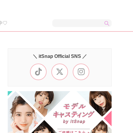
中♡
＼ itSnap Official SNS ／