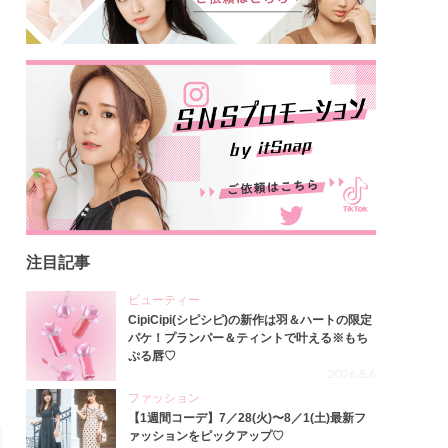
注目記事
ビューティー
CipiCipi(シピシピ)の新作は羽＆ハートの限定
パケ！プランパー＆ティントで叶える※もち
ぷる唇♡
2026.8.6
ファッション
【1週間コーデ】7／28(火)〜8／1(土)最新フ
ァッションをピックアップ♡