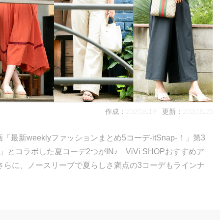
作成：2020.8.19
更新：2020.8.25
最新weeklyファッションまとめ5コーデ-itSnap-！」第3
P」とコラボした夏コーデ2つがIN♪ ViVi SHOPおすすめア
さらに、ノースリーブで夏らしさ満点の3コーデもラインナ