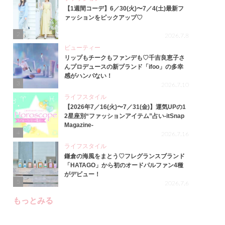
【1週間コーデ】6／30(火)〜7／4(土)最新フ
ァッションをピックアップ♡
2
2026.7.8
ビューティー
リップもチークもファンデも♡千吉良恵子さ
んプロデュースの新ブランド「ifoo」の多幸
感がハンパない！
3
2026.7.10
ライフスタイル
【2026年7／16(火)〜7／31(金)】運気UPの1
2星座別“ファッションアイテム”占い-itSnap
Magazine-
4
2026.7.16
ライフスタイル
鎌倉の海風をまとう♡フレグランスブランド
「HATAGO」から初のオードパルファン4種
がデビュー！
5
2026.7.6
もっとみる