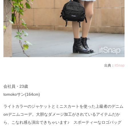
出典：
itSnap
会社員・
23
歳
tomoko
サン
(164cm)
ライトカラーのジャケットとミニスカートを使った上級者のデニム
on
デニムコーデ。大胆なダメージ加工がされているアイテムだか
ら、こなれ感も演出できちゃいます♪ スポーティーなロゴバッグ