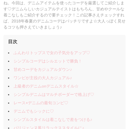
ね。今回は、デニムアイテムを使ったコーデを厳選してご紹介しま
す♡デニムらしいカジュアルテイストはもちろん、甘めやクールな
着こなしもご紹介するので要チェック！この記事さえチェックすれ
ば、2018年春夏のデニムコーデはバッチリですよ☆大人っぽく見せ
るコツも押さえていきましょう♪
目次
ふんわりトップスで女の子気分をアップ♡
シンプルコーデはシルエットで勝負！
甘めコーデをカジュアルダウン♪
ワンピが主役の大人カジュアル♪
上級者のデニムonデニムスタイル☆
シンプルデニムはマルチボーダーで格上げ♡
レース×デニムの最旬コンピ♡
デニムでもシックに♡
シンプルスタイルは着こなしで差をつける♪
パリジェンヌ風リラックススタイルに♪