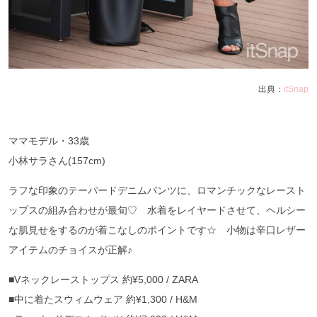
出典：
itSnap
ママモデル・
33
歳
小林サラさん
(157cm)
ラフな印象のテーパードデニムパンツに、ロマンチックなレースト
ップスの組み合わせが最旬♡ 水着をレイヤードさせて、ヘルシー
な肌見せをするのが着こなしのポイントです☆ 小物は辛口レザー
アイテムのチョイスが正解♪
■
V
ネックレーストップス
約
¥5,000 / ZARA
■
中に着たスウィムウェア
約
¥1,300 / H&M