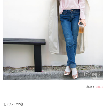
出典：
itSnap
モデル・
22
歳