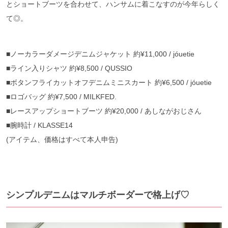
とショートブーツを合わせて、ハンサムに着こなすのが今年らしく
て◎。
■ノーカラーダメージデニムジャケット
約
¥11,000 / jóuetie
■
ライン入りシャツ
約
¥8,500 / QUSSIO
■
ボタンフライカットオフデニムミニスカート
約
¥6,500 / jóuetie
■
ロゴバッグ
約
¥7,500 / MILKFED.
■
レースアップショートブーツ
約
¥20,000 /
あしながおじさん
■
腕時計
/ KLASSE14
(
アイテム、価格はすべて本人申告
)
シンプルデニムはマルチボーダーで格上げ♡