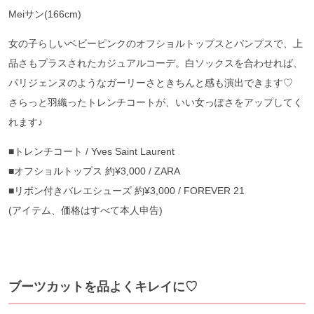
Mei
サン
(166cm)
女の子らしいベビーピンクのオフショルトップスとパンプスで、上
品さもプラスされたカジュアルコーデ。白ソックスを合わせれば、
パリジェンヌのようなガーリーさときちんと感も演出できます♡
さらっと羽織ったトレンチコートが、いい女っぽさをアップしてく
れます♪
■
トレンチコート
/ Yves Saint Laurent
■
オフショルトップス
約
¥3,000 / ZARA
■
リボン付きバレエシューズ
約
¥3,000 / FOREVER 21
(
アイテム、価格はすべて本人申告
)
ブーツカットを品よくキレイに♡