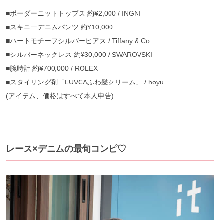
■
ボーダーニットトップス
約
¥2,000 / INGNI
■
スキニーデニムパンツ
約
¥10,000
■
ハートモチーフシルバーピアス
/ Tiffany & Co.
■
シルバーネックレス
約
¥30,000 / SWAROVSKI
■
腕時計
約
¥700,000 / ROLEX
■
スタイリング剤「
LUVCA
ふわ髪クリーム」
/ hoyu
(
アイテム、価格はすべて本人申告
)
レース×デニムの最旬コンピ♡