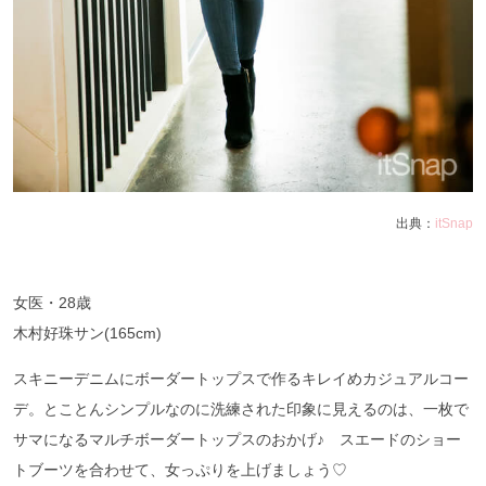
出典：
itSnap
女医・
28
歳
木村好珠サン
(165cm)
スキニーデニムにボーダートップスで作るキレイめカジュアルコー
デ。とことんシンプルなのに洗練された印象に見えるのは、一枚で
サマになるマルチボーダートップスのおかげ♪ スエードのショー
トブーツを合わせて、女っぷりを上げましょう♡