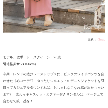
出典：
itSnap
モデル、歌手、レースクイーン・
26
歳
引地裕美サン
(160cm)
今期トレンドの透けレーストップスに、ピンクのワイドパンツを合
わせた甘めコーデ♡ ゆったりシルエットのデニムジャケットを羽
織ってカジュアルダウンすれば、おしゃれなこなれ感が出せちゃい
ます♪
麦わらキャスケットとファー付きサンダルは、ベージュで
合わせて統一感を！