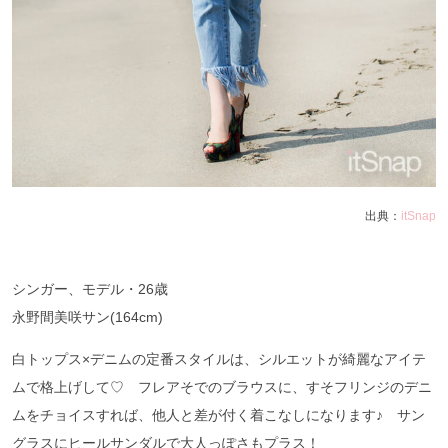
出典：
itSnap
シンガー、モデル・
26
歳
永野間美咲サン
(164cm)
白トップス
×
デニムの定番スタイルは、シルエットが綺麗なアイテ
ムで格上げして♡ フレアそでのブラウスに、すそフリンジのデニ
ムをチョイスすれば、他人と差が付く着こなしになります♪ サン
グラスにヒールサンダルで大人っぽさもプラス！