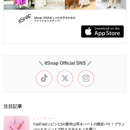
＼ itSnap Official SNS ／
注目記事
ビューティー
CipiCipi(シピシピ)の新作は羽＆ハートの限定パケ！プラン
パー＆ティントで叶える※もちぷる唇♡