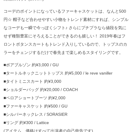
コーデのポイントになっているファーキャスケットは、なんと500
円☆ 帽子など合わせやすい小物をトレンド素材にすれば、シンプル
なコーデも一瞬で今っぽくシフト♪ さらにプチプラなら値段を気に
せず種類豊富にそろえることができるのも嬉しい！ 2019年春はフ
ロントボタンスカートもトレンド入りしているので、トップスのカ
ラーをチェンジするだけで春先まで楽しめるスタイリングです。
■ボアブルゾン 約¥3,000 / GU
■タートルネックニットトップス 約¥5,000 / le reve vaniller
■タイトミニスカート 約¥3,000
■ショルダーバッグ 約¥20,000 / COACH
■ベロアショートブーツ 約¥2,000
■ファーキャスケット 約¥500 / GU
■シルバーネックレス / SORASIER
■リング 約¥300 / Lattice
(アイテム、価格はすべて出演者の自己申告です)