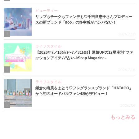
ビューティー
リップもチークもファンデも♡千吉良恵子さんプロデュー
スの新ブランド「ifoo」の多幸感がハンパない！
3
2026.7.10
ライフスタイル
【2026年7／16(火)〜7／31(金)】運気UPの12星座別“ファ
ッションアイテム”占い-itSnap Magazine-
4
2026.7.16
ライフスタイル
鎌倉の海風をまとう♡フレグランスブランド「HATAGO」
から初のオードパルファン4種がデビュー！
5
2026.7.6
もっとみる