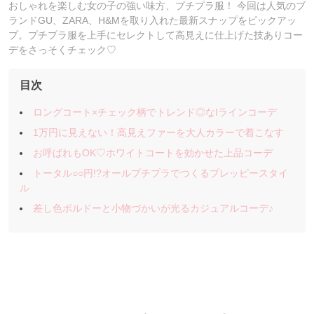
おしゃれを楽しむ女の子の強い味方、プチプラ服！ 今回は人気のブ
ランドGU、ZARA、H&Mを取り入れた最新スナップをピックアッ
プ。プチプラ服を上手にセレクトして高見えに仕上げた技ありコー
デをさっそくチェック♡
目次
ロングコート×チェック柄でトレンド◎なIラインコーデ
1万円に見えない！高見えファーを大人カラーで着こなす
お呼ばれもOK♡ホワイトコートを効かせた上品コーデ
トータル○○円!?オールプチプラでつくるプレッピースタイ
ル
差し色ボルドーと小物づかいが光るカジュアルコーデ♪