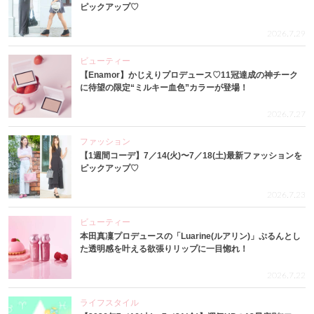
ピックアップ♡
2026.7.29
ビューティー
【Enamor】かじえりプロデュース♡11冠達成の神チーク
に待望の限定“ミルキー血色”カラーが登場！
2026.7.27
ファッション
【1週間コーデ】7／14(火)〜7／18(土)最新ファッションを
ピックアップ♡
2026.7.23
ビューティー
本田真凜プロデュースの「Luarine(ルアリン)」ぷるんとし
た透明感を叶える欲張りリップに一目惚れ！
2026.7.22
ライフスタイル