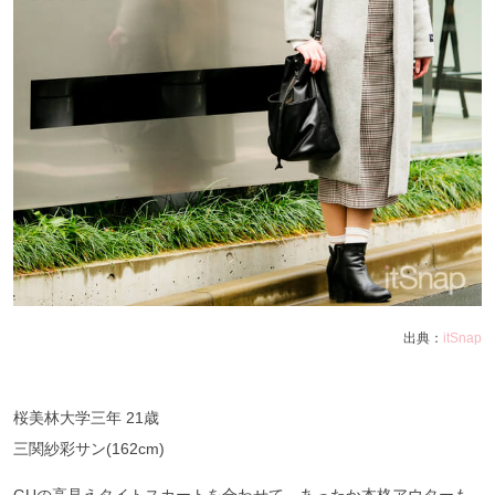
出典：
itSnap
桜美林大学三年 21歳
三関紗彩サン(162cm)