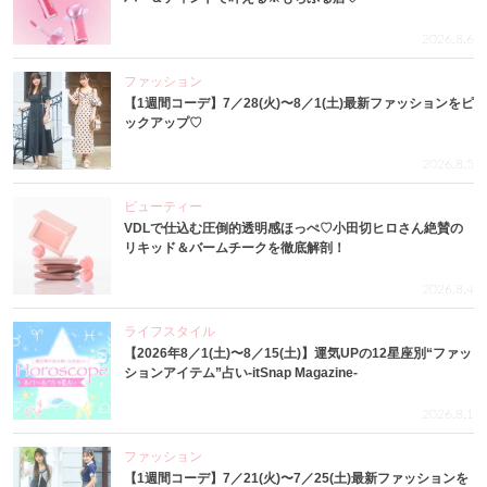
2026.8.6
ファッション
【1週間コーデ】7／28(火)〜8／1(土)最新ファッションをピ
ックアップ♡
2026.8.5
ビューティー
VDLで仕込む圧倒的透明感ほっぺ♡小田切ヒロさん絶賛の
リキッド＆バームチークを徹底解剖！
2026.8.4
ライフスタイル
【2026年8／1(土)〜8／15(土)】運気UPの12星座別“ファッ
ションアイテム”占い-itSnap Magazine-
2026.8.1
ファッション
【1週間コーデ】7／21(火)〜7／25(土)最新ファッションを