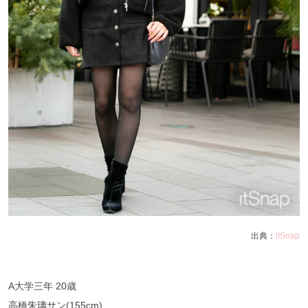
出典：
itSnap
A大学三年 20歳
高橋朱璃サン(155cm)