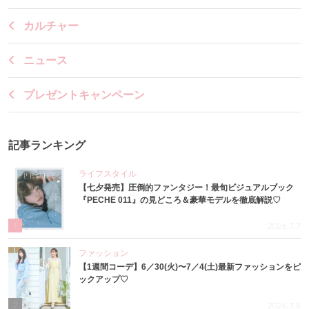
カルチャー
ニュース
プレゼントキャンペーン
記事ランキング
ライフスタイル
【七夕発売】圧倒的ファンタジー！最旬ビジュアルブック
『PECHE 011』の見どころ＆豪華モデルを徹底解説♡
1
2026.7.7
ファッション
【1週間コーデ】6／30(火)〜7／4(土)最新ファッションをピ
ックアップ♡
2
2026.7.8