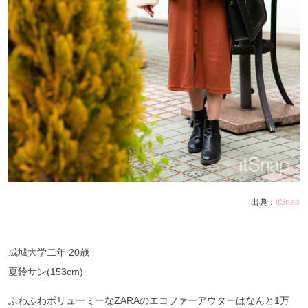
出典：
itSnap
成城大学二年 20歳
夏鈴サン(153cm)
ふわふわボリューミーなZARAのエコファーアウターはなんと1万