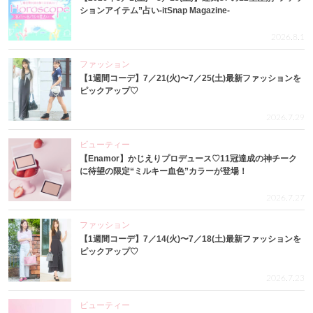
ションアイテム”占い-itSnap Magazine-
2026.8.1
ファッション
【1週間コーデ】7／21(火)〜7／25(土)最新ファッションを
ピックアップ♡
2026.7.29
ビューティー
【Enamor】かじえりプロデュース♡11冠達成の神チーク
に待望の限定“ミルキー血色”カラーが登場！
2026.7.27
ファッション
【1週間コーデ】7／14(火)〜7／18(土)最新ファッションを
ピックアップ♡
2026.7.23
ビューティー