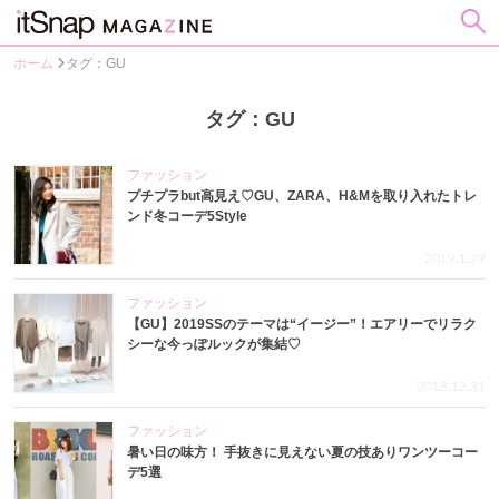
ホーム
タグ：GU
タグ：GU
ファッション
プチプラbut高見え♡GU、ZARA、H&Mを取り入れたトレ
ンド冬コーデ5Style
2019.1.29
ファッション
【GU】2019SSのテーマは“イージー”！エアリーでリラク
シーな今っぽルックが集結♡
2018.12.31
ファッション
暑い日の味方！ 手抜きに見えない夏の技ありワンツーコー
デ5選