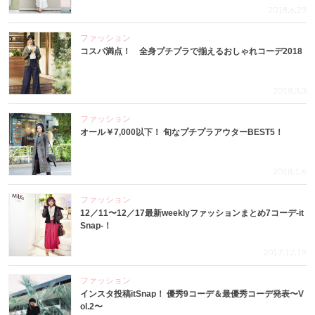
2018.6.29
ファッション
コスパ満点！ 全身プチプラで揃えるおしゃれコーデ2018
2018.3.3
ファッション
オール￥7,000以下！ 旬なプチプラアウターBEST5！
2018.1.6
ファッション
12／11〜12／17最新weeklyファッションまとめ7コーデ-it
Snap-！
2017.12.19
ファッション
インスタ投稿itSnap！ 優秀9コーデ＆最優秀コーデ発表〜V
ol.2〜