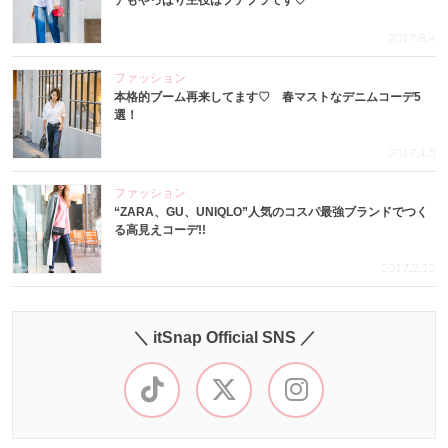
デもやっぱり主役はプチプラです♡
2017.8.4
ファッション
本格的ブーム再来してます♡ 春マストなデニムコーデ5
選！
2017.4.5
ファッション
“ZARA、GU、UNIQLO”人気のコスパ最強ブランドでつく
る高見えコーデ!!
2017.2.12
＼ itSnap Official SNS ／