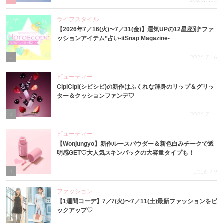
2026.7.10
ライフスタイル
【2026年7／16(火)〜7／31(金)】運気UPの12星座別“ファ
ッションアイテム”占い-itSnap Magazine-
2
2026.7.16
ビューティー
CipiCipi(シピシピ)の新作はふくれな渾身のリップ＆グリッ
ター＆クッションファンデ♡
3
2026.7.14
ビューティー
【Wonjungyo】新作ルースパウダー＆新色白みチークで透
明感GET♡大人気スキンパックの大容量タイプも！
4
2026.7.9
ファッション
【1週間コーデ】7／7(火)〜7／11(土)最新ファッションをピ
ックアップ♡