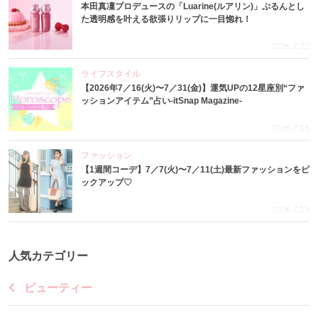
本田真凜プロデュースの「Luarine(ルアリン)」ぷるんとし
た透明感を叶える欲張りリップに一目惚れ！
2026.7.22
ライフスタイル
【2026年7／16(火)〜7／31(金)】運気UPの12星座別“ファ
ッションアイテム”占い-itSnap Magazine-
2026.7.16
ファッション
【1週間コーデ】7／7(火)〜7／11(土)最新ファッションをピ
ックアップ♡
2026.7.15
人気カテゴリー
ビューティー