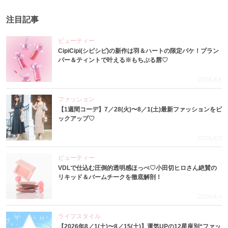
注目記事
ビューティー
CipiCipi(シピシピ)の新作は羽＆ハートの限定パケ！プラン
パー＆ティントで叶える※もちぷる唇♡
2026.8.6
ファッション
【1週間コーデ】7／28(火)〜8／1(土)最新ファッションをピ
ックアップ♡
2026.8.5
ビューティー
VDLで仕込む圧倒的透明感ほっぺ♡小田切ヒロさん絶賛の
リキッド＆バームチークを徹底解剖！
2026.8.4
ライフスタイル
【2026年8／1(土)〜8／15(土)】運気UPの12星座別“ファッ