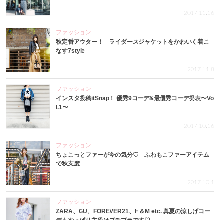
2017.11.16
ファッション
秋定番アウター！ ライダースジャケットをかわいく着こ
なす7style
2017.11.8
ファッション
インスタ投稿itSnap！ 優秀9コーデ&最優秀コーデ発表〜Vo
l.1〜
2017.10.16
ファッション
ちょこっとファーが今の気分♡ ふわもこファーアイテム
で秋支度
2017.10.1
ファッション
ZARA、GU、FOREVER21、H＆M etc. 真夏の涼しげコー