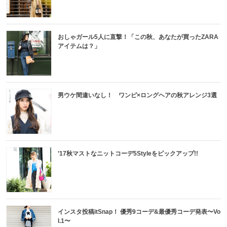
おしゃガール5人に直撃！「この秋、あなたが買ったZARA
アイテムは？」
男ウケ間違いなし！ ワンピ×ロングヘアの秋アレンジ3選
’17秋マストなニットコーデ5Styleをピックアップ!!
インスタ投稿itSnap！ 優秀9コーデ&最優秀コーデ発表〜Vo
l.1〜