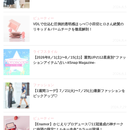
2026.8.5
ビューティー
VDLで仕込む圧倒的透明感ほっぺ♡小田切ヒロさん絶賛の
リキッド＆バームチークを徹底解剖！
2026.8.4
ライフスタイル
【2026年8／1(土)〜8／15(土)】運気UPの12星座別“ファッ
ションアイテム”占い-itSnap Magazine-
2026.8.1
ファッション
【1週間コーデ】7／21(火)〜7／25(土)最新ファッションを
ピックアップ♡
2026.7.29
ビューティー
【Enamor】かじえりプロデュース♡11冠達成の神チーク
に待望の限定“ミルキー血色”カラーが登場！