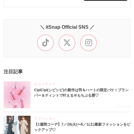
＼ itSnap Official SNS ／
注目記事
ビューティー
CipiCipi(シピシピ)の新作は羽＆ハートの限定パケ！プラン
パー＆ティントで叶える※もちぷる唇♡
2026.8.6
ファッション
【1週間コーデ】7／28(火)〜8／1(土)最新ファッションをピ
ックアップ♡