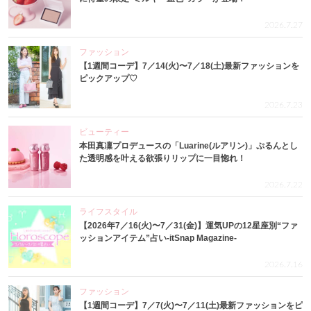
2026.7.27
ファッション
【1週間コーデ】7／14(火)〜7／18(土)最新ファッションを
ピックアップ♡
2026.7.23
ビューティー
本田真凜プロデュースの「Luarine(ルアリン)」ぷるんとし
た透明感を叶える欲張りリップに一目惚れ！
2026.7.22
ライフスタイル
【2026年7／16(火)〜7／31(金)】運気UPの12星座別“ファ
ッションアイテム”占い-itSnap Magazine-
2026.7.16
ファッション
【1週間コーデ】7／7(火)〜7／11(土)最新ファッションをピ