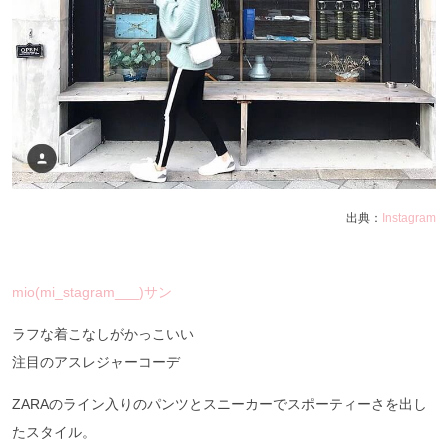
出典：
Instagram
mio(mi_stagram___)サン
ラフな着こなしがかっこいい
注目のアスレジャーコーデ
ZARAのライン入りのパンツとスニーカーでスポーティーさを出し
たスタイル。