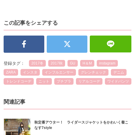
この記事をシェアする
登録タグ：
2017冬
2017秋
GU
H＆M
instagram
ZARA
インスタ
インフルエンサー
グレンチェック
デニム
トレンドコーデ
ニット
プチプラ
リアルコーデ
ワイドパンツ
関連記事
秋定番アウター！ ライダースジャケットをかわいく着こ
なす7style