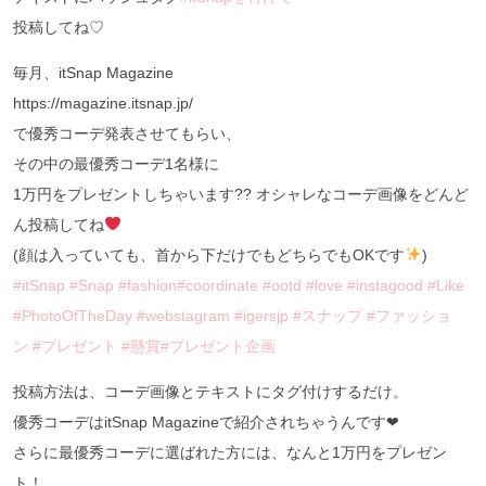
投稿してね♡
毎月、itSnap Magazine
https://magazine.itsnap.jp/
で優秀コーデ発表させてもらい、
その中の最優秀コーデ1名様に
1万円をプレゼントしちゃいます?? オシャレなコーデ画像をどんど
ん投稿してね
(顔は入っていても、首から下だけでもどちらでもOKです
)
#itSnap
#Snap
#fashion
#coordinate
#ootd
#love
#instagood
#Like
#PhotoOfTheDay
#webstagram
#igersjp
#スナップ
#ファッショ
ン
#プレゼント
#懸賞
#プレゼント企画
投稿方法は、コーデ画像とテキストにタグ付けするだけ。
優秀コーデはitSnap Magazineで紹介されちゃうんです❤︎
さらに最優秀コーデに選ばれた方には、なんと1万円をプレゼン
ト！