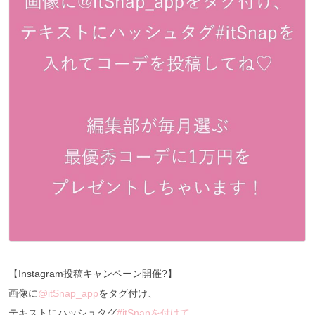
【Instagram投稿キャンペーン開催?】
画像に
@itSnap_app
をタグ付け、
テキストにハッシュタグ
#itSnapを付けて