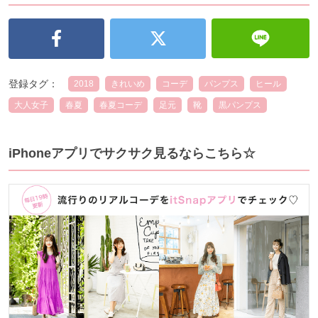
登録タグ：
2018
きれいめ
コーデ
パンプス
ヒール
大人女子
春夏
春夏コーデ
足元
靴
黒パンプス
iPhoneアプリでサクサク見るならこちら☆