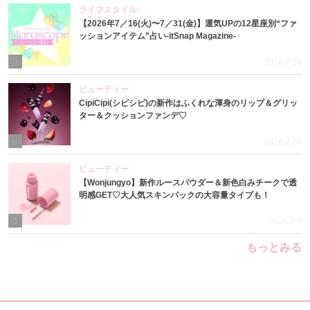
ライフスタイル
【2026年7／16(火)〜7／31(金)】運気UPの12星座別“ファ
ッションアイテム”占い-itSnap Magazine-
3
2026.7.16
ビューティー
CipiCipi(シピシピ)の新作はふくれな渾身のリップ＆グリッ
ター＆クッションファンデ♡
4
2026.7.14
ビューティー
【Wonjungyo】新作ルースパウダー＆新色白みチークで透
明感GET♡大人気スキンパックの大容量タイプも！
5
2026.7.9
もっとみる