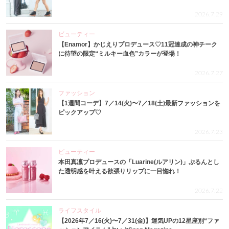
2026.7.29
ビューティー
【Enamor】かじえりプロデュース♡11冠達成の神チーク
に待望の限定“ミルキー血色”カラーが登場！
2026.7.27
ファッション
【1週間コーデ】7／14(火)〜7／18(土)最新ファッションを
ピックアップ♡
2026.7.23
ビューティー
本田真凜プロデュースの「Luarine(ルアリン)」ぷるんとし
た透明感を叶える欲張りリップに一目惚れ！
2026.7.22
ライフスタイル
【2026年7／16(火)〜7／31(金)】運気UPの12星座別“ファ