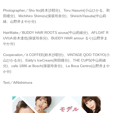
Photographer／Sho Ito(鈴木沙耶分)、Toru Hasumi(小山ひかる、和
田瞳分)、Michihiro Shimizu(保坂玲奈分)、ShinichiYasuda(中山莉
緒、山野井まやか分)
HairMake／BUDDY HAIR ROOTS azusa(中山莉緒分)、AFLOAT R
UVUA 鈴木達也(保坂玲奈分)、BUDDY HAIR amour るり(山野井ま
やか分)
Cooperation／it COFFEE(鈴木沙耶分)、VINTAGE QOO TOKYO(小
山ひかる分)、Eddy's IceCream(和田瞳分)、THE CUPS(中山莉緒
分)、cafe 1886 at Bosch(保坂玲奈分)、La Boca Centro(山野井まや
か分)
Text／AiNishimura