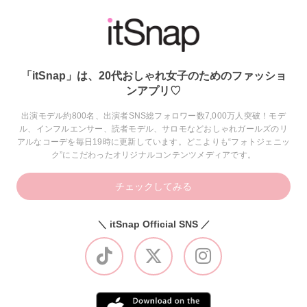
「itSnap」は、20代おしゃれ女子のためのファッショ
ンアプリ♡
出演モデル約800名、出演者SNS総フォロワー数7,000万人突破！モデ
ル、インフルエンサー、読者モデル、サロモなどおしゃれガールズのリ
アルなコーデを毎日19時に更新しています。どこよりも“フォトジェニッ
ク”にこだわったオリジナルコンテンツメディアです。
チェックしてみる
＼ itSnap Official SNS ／