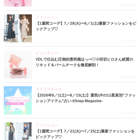
2026.8.6
ファッション
【1週間コーデ】7／28(火)〜8／1(土)最新ファッションをピ
ックアップ♡
2026.8.5
ビューティー
VDLで仕込む圧倒的透明感ほっぺ♡小田切ヒロさん絶賛の
リキッド＆バームチークを徹底解剖！
2026.8.4
ライフスタイル
【2026年8／1(土)〜8／15(土)】運気UPの12星座別“ファッ
ションアイテム”占い-itSnap Magazine-
2026.8.1
ファッション
【1週間コーデ】7／21(火)〜7／25(土)最新ファッションを
ピックアップ♡