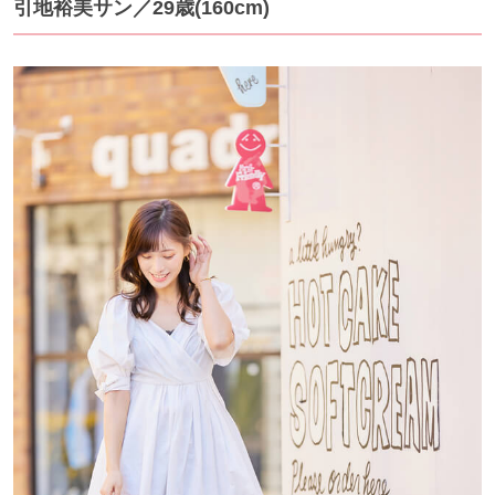
引地裕美サン／29歳(160cm)