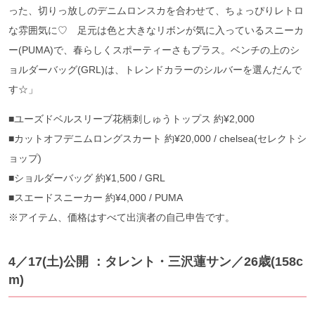
った、切りっ放しのデニムロンスカを合わせて、ちょっぴりレトロ
な雰囲気に♡ 足元は色と大きなリボンが気に入っているスニーカ
ー(PUMA)で、春らしくスポーティーさもプラス。ベンチの上のシ
ョルダーバッグ(GRL)は、トレンドカラーのシルバーを選んだんで
す☆」
■ユーズドベルスリーブ花柄刺しゅうトップス 約¥2,000
■カットオフデニムロングスカート 約¥20,000 / chelsea(セレクトシ
ョップ)
■ショルダーバッグ 約¥1,500 / GRL
■スエードスニーカー 約¥4,000 / PUMA
※アイテム、価格はすべて出演者の自己申告です。
4／17(土)公開 ：タレント・三沢蓮サン／26歳(158c
m)