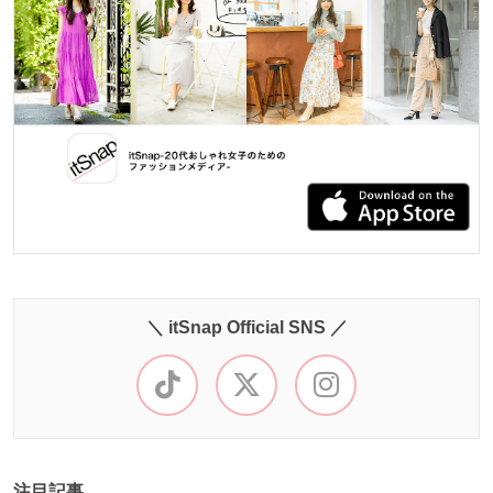
＼ itSnap Official SNS ／
注目記事