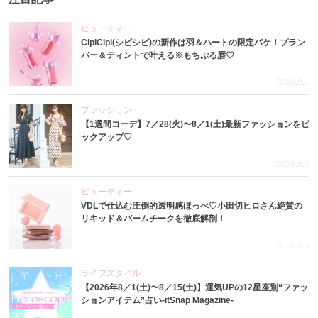
ビューティー
CipiCipi(シピシピ)の新作は羽＆ハートの限定パケ！プラン
パー＆ティントで叶える※もちぷる唇♡
2026.8.6
ファッション
【1週間コーデ】7／28(火)〜8／1(土)最新ファッションをピ
ックアップ♡
2026.8.5
ビューティー
VDLで仕込む圧倒的透明感ほっぺ♡小田切ヒロさん絶賛の
リキッド＆バームチークを徹底解剖！
2026.8.4
ライフスタイル
【2026年8／1(土)〜8／15(土)】運気UPの12星座別“ファッ
ションアイテム”占い-itSnap Magazine-