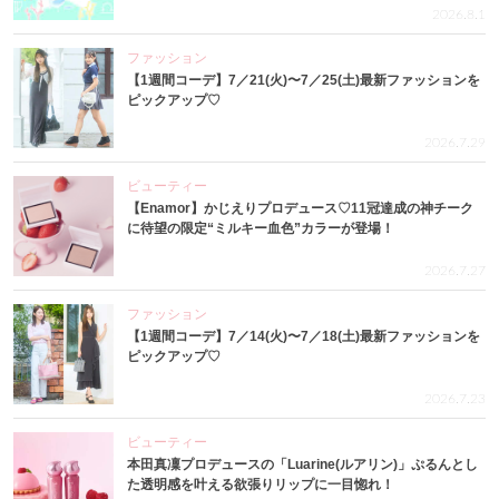
2026.8.1
ファッション
【1週間コーデ】7／21(火)〜7／25(土)最新ファッションを
ピックアップ♡
2026.7.29
ビューティー
【Enamor】かじえりプロデュース♡11冠達成の神チーク
に待望の限定“ミルキー血色”カラーが登場！
2026.7.27
ファッション
【1週間コーデ】7／14(火)〜7／18(土)最新ファッションを
ピックアップ♡
2026.7.23
ビューティー
本田真凜プロデュースの「Luarine(ルアリン)」ぷるんとし
た透明感を叶える欲張りリップに一目惚れ！