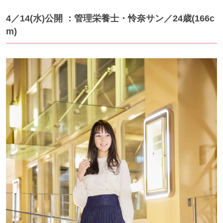
4／14(水)公開 ：管理栄養士・怜奈サン／24歳(166c
m)