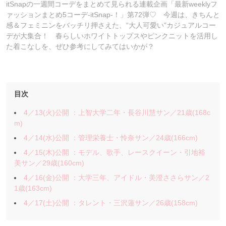
itSnapの一週間コーデをまとめて見られる連載企画「最新weeklyフ
ァッションまとめ5コーデ-itSnap-！」第72弾♡ 今週は、きちんと
感＆フェミニンをバッチリ押さえた、“大人可愛い”カジュアルコー
デが大集合！ 春らしいホワイトトップスやピンクニットを活用し
た着こなしを、ぜひ参考にしてみてはいかが？
目次
4／13(火)公開 ：上智大学二年・長谷川慧サン／21歳(168c
m)
4／14(水)公開 ：管理栄養士・怜奈サン／24歳(166cm)
4／15(木)公開 ：モデル、歌手、レースクイーン・引地裕
美サン／29歳(160cm)
4／16(金)公開 ：大学三年、アイドル・美澄ささらサン／2
1歳(163cm)
4／17(土)公開 ：タレント・三沢蓮サン／26歳(158cm)