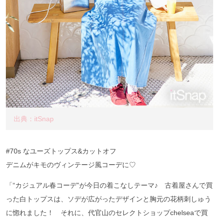
出典：itSnap
#70s なユーズトップス&カットオフ
デニムがキモのヴィンテージ風コーデに♡
「“カジュアル春コーデ”が今日の着こなしテーマ♪ 古着屋さんで買
った白トップスは、ソデが広がったデザインと胸元の花柄刺しゅう
に惚れました！ それに、代官山のセレクトショップchelseaで買