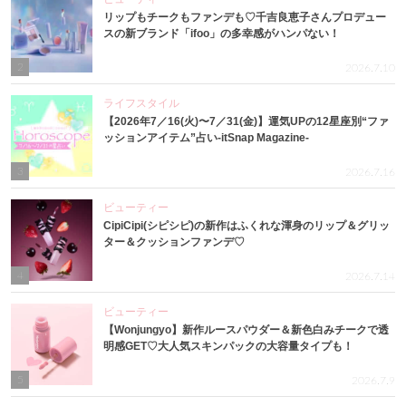
リップもチークもファンデも♡千吉良恵子さんプロデュー
スの新ブランド「ifoo」の多幸感がハンパない！
2
2026.7.10
ライフスタイル
【2026年7／16(火)〜7／31(金)】運気UPの12星座別“ファ
ッションアイテム”占い-itSnap Magazine-
3
2026.7.16
ビューティー
CipiCipi(シピシピ)の新作はふくれな渾身のリップ＆グリッ
ター＆クッションファンデ♡
4
2026.7.14
ビューティー
【Wonjungyo】新作ルースパウダー＆新色白みチークで透
明感GET♡大人気スキンパックの大容量タイプも！
5
2026.7.9