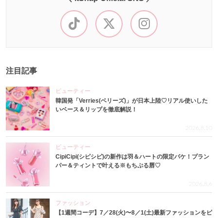
注目記事
ビューティー
韓国発「Verries(ベリーズ)」が日本上陸♡リアル使いした
いベース＆リップを徹底解説！
2026.8.10
ビューティー
CipiCipi(シピシピ)の新作は羽＆ハートの限定パケ！プラン
パー＆ティントで叶える※もちぷる唇♡
2026.8.6
ファッション
【1週間コーデ】7／28(火)〜8／1(土)最新ファッションをピ