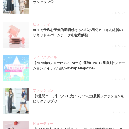
ックアップ♡
2026.8.5
ビューティー
VDLで仕込む圧倒的透明感ほっぺ♡小田切ヒロさん絶賛の
リキッド＆バームチークを徹底解剖！
2026.8.4
ライフスタイル
【2026年8／1(土)〜8／15(土)】運気UPの12星座別“ファッ
ションアイテム”占い-itSnap Magazine-
2026.8.1
ファッション
【1週間コーデ】7／21(火)〜7／25(土)最新ファッションを
ピックアップ♡
2026.7.29
ビューティー