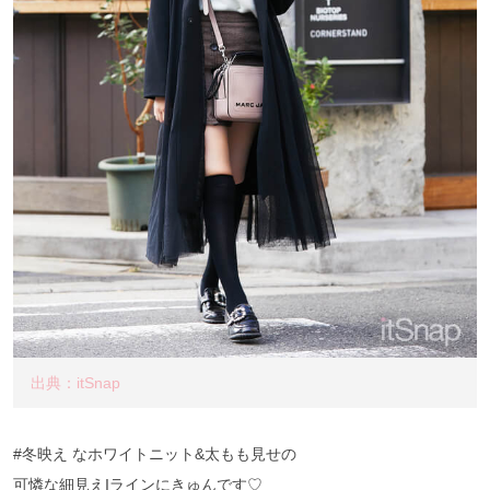
出典：itSnap
#冬映え なホワイトニット&太もも見せの
可憐な細見えIラインにきゅんです♡