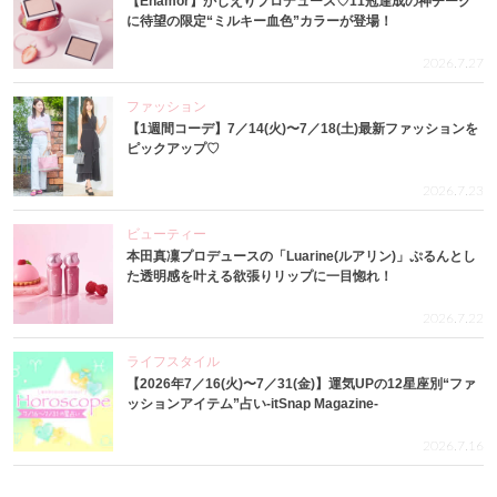
【Enamor】かじえりプロデュース♡11冠達成の神チーク
に待望の限定“ミルキー血色”カラーが登場！
2026.7.27
ファッション
【1週間コーデ】7／14(火)〜7／18(土)最新ファッションを
ピックアップ♡
2026.7.23
ビューティー
本田真凜プロデュースの「Luarine(ルアリン)」ぷるんとし
た透明感を叶える欲張りリップに一目惚れ！
2026.7.22
ライフスタイル
【2026年7／16(火)〜7／31(金)】運気UPの12星座別“ファ
ッションアイテム”占い-itSnap Magazine-
2026.7.16