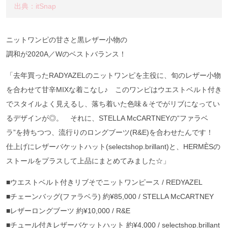
出典：itSnap
ニットワンピの甘さと黒レザー小物の
調和が2020A／Wのベストバランス！
「去年買ったRADYAZELのニットワンピを主役に、旬のレザー小物
を合わせて甘辛MIXな着こなし♪ このワンピはウエストベルト付き
でスタイルよく見えるし、落ち着いた色味＆そでがリブになってい
るデザインが◎。 それに、STELLA McCARTNEYの“ファラベ
ラ”を持ちつつ、流行りのロングブーツ(R&E)を合わせたんです！
仕上げにレザーバケットハット(selectshop.brillant)と、HERMÈSの
ストールをプラスして上品にまとめてみました☆」
■ウエストベルト付きリブそでニットワンピース / REDYAZEL
■チェーンバッグ(ファラベラ) 約¥85,000 / STELLA McCARTNEY
■レザーロングブーツ 約¥10,000 / R&E
■チュール付きレザーバケットハット 約¥4,000 / selectshop.brillant