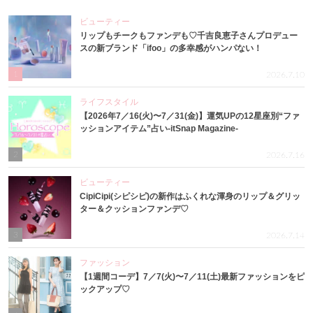
ビューティー
リップもチークもファンデも♡千吉良恵子さんプロデュー
スの新ブランド「ifoo」の多幸感がハンパない！
1
2026.7.10
ライフスタイル
【2026年7／16(火)〜7／31(金)】運気UPの12星座別“ファ
ッションアイテム”占い-itSnap Magazine-
2
2026.7.16
ビューティー
CipiCipi(シピシピ)の新作はふくれな渾身のリップ＆グリッ
ター＆クッションファンデ♡
3
2026.7.14
ファッション
【1週間コーデ】7／7(火)〜7／11(土)最新ファッションをピ
ックアップ♡