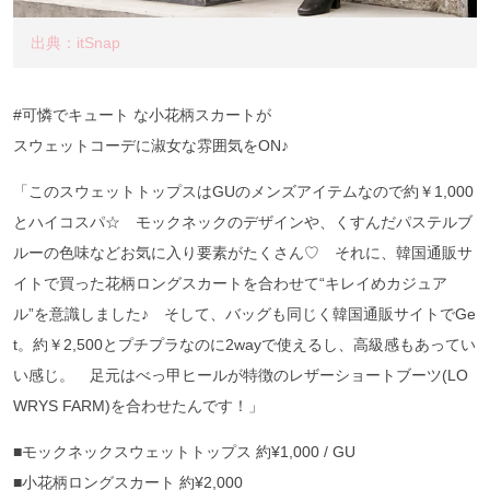
出典：itSnap
#可憐でキュート な小花柄スカートが
スウェットコーデに淑女な雰囲気をON♪
「このスウェットトップスはGUのメンズアイテムなので約￥1,000
とハイコスパ☆ モックネックのデザインや、くすんだパステルブ
ルーの色味などお気に入り要素がたくさん♡ それに、韓国通販サ
イトで買った花柄ロングスカートを合わせて“キレイめカジュア
ル”を意識しました♪ そして、バッグも同じく韓国通販サイトでGe
t。約￥2,500とプチプラなのに2wayで使えるし、高級感もあってい
い感じ。 足元はべっ甲ヒールが特徴のレザーショートブーツ(LO
WRYS FARM)を合わせたんです！」
■モックネックスウェットトップス 約¥1,000 / GU
■小花柄ロングスカート 約¥2,000