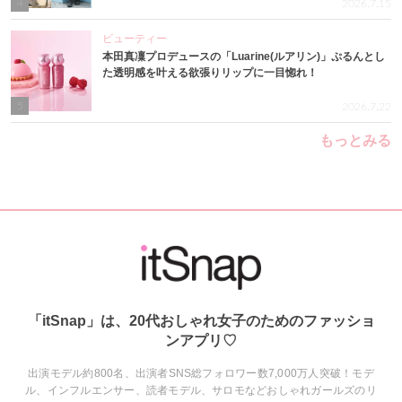
4
2026.7.15
ビューティー
本田真凜プロデュースの「Luarine(ルアリン)」ぷるんとし
た透明感を叶える欲張りリップに一目惚れ！
5
2026.7.22
もっとみる
「itSnap」は、20代おしゃれ女子のためのファッショ
ンアプリ♡
出演モデル約800名、出演者SNS総フォロワー数7,000万人突破！モデ
ル、インフルエンサー、読者モデル、サロモなどおしゃれガールズのリ