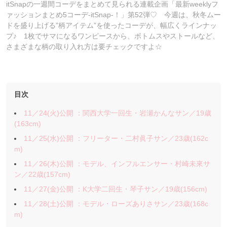
itSnapの一週間コーデをまとめて見られる連載企画「最新weeklyフ
ァッションまとめ5コーデ-itSnap-！」第52弾♡ 今週は、秋冬ムー
ドを盛り上げる”柄アイテム”を使ったコーデが、幅広くラインナッ
プ♪ 1枚でサマになるワンピースから、ボトムスやストールなど、
さまざまな柄の取り入れ方は要チェックですよ☆
目次
11／24(火)公開 ：関西大学一回生・岩瀬かんなサン／19歳
(163cm)
11／25(水)公開 ：フリーター・二村眞子サン／23歳(162c
m)
11／26(木)公開 ：モデル、インフルエンサー・村崎未來サ
ン／22歳(157cm)
11／27(金)公開 ：K大学二回生・琴子サン／19歳(156cm)
11／28(土)公開 ：モデル・ローズありさサン／23歳(168c
m)