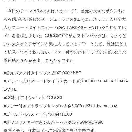
「今日のテーマは“秋のきれいめコーデ”。首元の大きなボタン&と
ろみ感がいい感じのベージュトップス(KBF)に、スリット入りで大
人なスエードタイトスカート(GALLARDAGALANTE)を合わせてIラ
インを意識しました。GUCCIのGG柄ボストンバッグは、ちょうど
いい大きさとデザインが気に入っています♡ そして、靴はほどよ
く肌見せできて秋っぽい、ファー付きのストラップサンダルにして
季節感とヌケ感を出してみたんです♪」
■首元ボタン付きトップス 約¥7,000 / KBF
■スリット入りスエードタイトスカート 約¥30,000 / GALLARDAGA
LANTE
■GG柄ボストンバッグ / GUCCI
■ファー付きストラップサンダル 約¥6,000 / AZUL by moussy
■ゴールド×シルバーピアス 約¥1,000
■スワロフスキー付きシルバーバングル / SWAROVSKI
※アイテム、価格はすべて出演者の自己申告です。