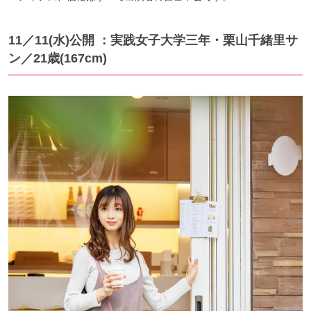
11／11(水)公開 ：実践女子大学三年・栗山千緒里サ
ン／21歳(167cm)