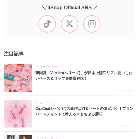
＼ itSnap Official SNS ／
注目記事
ビューティー
韓国発「Verries(ベリーズ)」が日本上陸♡リアル使いした
いベース＆リップを徹底解説！
2026.8.10
ビューティー
CipiCipi(シピシピ)の新作は羽＆ハートの限定パケ！プラン
パー＆ティントで叶える※もちぷる唇♡
2026.8.6
ファッション