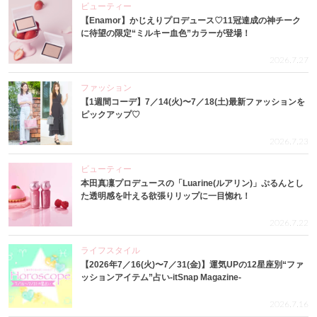
ビューティー
【Enamor】かじえりプロデュース♡11冠達成の神チーク
に待望の限定“ミルキー血色”カラーが登場！
2026.7.27
ファッション
【1週間コーデ】7／14(火)〜7／18(土)最新ファッションを
ピックアップ♡
2026.7.23
ビューティー
本田真凜プロデュースの「Luarine(ルアリン)」ぷるんとし
た透明感を叶える欲張りリップに一目惚れ！
2026.7.22
ライフスタイル
【2026年7／16(火)〜7／31(金)】運気UPの12星座別“ファ
ッションアイテム”占い-itSnap Magazine-
2026.7.16