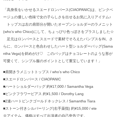
「高身長をいかせるスエードロンパース(CIAOPANIC)は、ピンクベ
ージュの優しい色味で女の子らしさを出せるお気に入りアイテム♪
トップスは左の肩部分が開いたオープンショルダーのラメニット
(who’s who Chico)にして、ちょっぴり色っぽさをプラスしました☆
足元はロンパースとスエードで素材でそろえたパンプスをIN。さ
らに、ロンパースと色合わせしたハート型ショルダーバッグ(Sama
ntha Vega)を斜めがけ♡ このバッグはチョコレートのような形が
可愛くて、シンプル服のポイントとして重宝しています！」
■肩開きラメニットトップス / who’s who Chico
■スエードロンパース / CIAOPANIC
■ハートショルダーバッグ 約¥17,000 / Samantha Vega
■ピンクフラワーピアス 約¥1,500 / Dorothy Lang
■2連ハートピンクゴールドネックレス / Samantha Tiara
■ストーン付きシルバーリング(右手薬指) 約¥15,000 / ete
※アイテム、価格はすべて出演者の自己申告です。