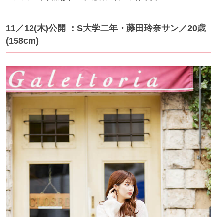
11／12(木)公開 ：S大学二年・藤田玲奈サン／20歳
(158cm)