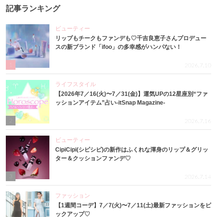
記事ランキング
ビューティー
リップもチークもファンデも♡千吉良恵子さんプロデュー
スの新ブランド「ifoo」の多幸感がハンパない！
1
2026.7.10
ライフスタイル
【2026年7／16(火)〜7／31(金)】運気UPの12星座別“ファ
ッションアイテム”占い-itSnap Magazine-
2
2026.7.16
ビューティー
CipiCipi(シピシピ)の新作はふくれな渾身のリップ＆グリッ
ター＆クッションファンデ♡
3
2026.7.14
ファッション
【1週間コーデ】7／7(火)〜7／11(土)最新ファッションをピ
ックアップ♡