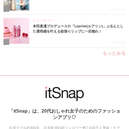
4
2026.7.15
ビューティー
本田真凜プロデュースの「Luarine(ルアリン)」ぷるんとし
た透明感を叶える欲張りリップに一目惚れ！
5
2026.7.22
もっとみる
「itSnap」は、20代おしゃれ女子のためのファッショ
ンアプリ♡
出演モデル約800名、出演者SNS総フォロワー数7,000万人突破！モデ