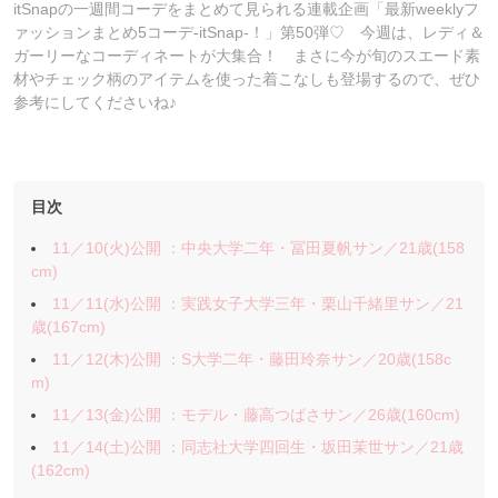
itSnapの一週間コーデをまとめて見られる連載企画「最新weeklyフ
ァッションまとめ5コーデ-itSnap-！」第50弾♡ 今週は、レディ＆
ガーリーなコーディネートが大集合！ まさに今が旬のスエード素
材やチェック柄のアイテムを使った着こなしも登場するので、ぜひ
参考にしてくださいね♪
目次
11／10(火)公開 ：中央大学二年・冨田夏帆サン／21歳(158
cm)
11／11(水)公開 ：実践女子大学三年・栗山千緒里サン／21
歳(167cm)
11／12(木)公開 ：S大学二年・藤田玲奈サン／20歳(158c
m)
11／13(金)公開 ：モデル・藤高つばさサン／26歳(160cm)
11／14(土)公開 ：同志社大学四回生・坂田茉世サン／21歳
(162cm)