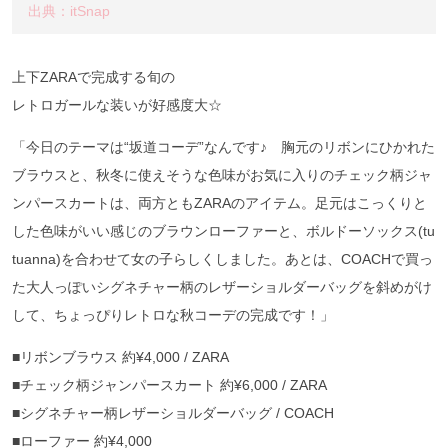
出典：itSnap
上下ZARAで完成する旬の
レトロガールな装いが好感度大☆
「今日のテーマは“坂道コーデ”なんです♪ 胸元のリボンにひかれた
ブラウスと、秋冬に使えそうな色味がお気に入りのチェック柄ジャ
ンパースカートは、両方ともZARAのアイテム。足元はこっくりと
した色味がいい感じのブラウンローファーと、ボルドーソックス(tu
tuanna)を合わせて女の子らしくしました。あとは、COACHで買っ
た大人っぽいシグネチャー柄のレザーショルダーバッグを斜めがけ
して、ちょっぴりレトロな秋コーデの完成です！」
■リボンブラウス 約¥4,000 / ZARA
■チェック柄ジャンパースカート 約¥6,000 / ZARA
■シグネチャー柄レザーショルダーバッグ / COACH
■ローファー 約¥4,000