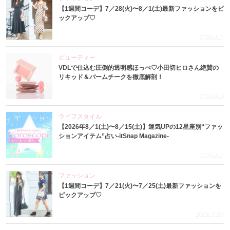
【1週間コーデ】7／28(火)〜8／1(土)最新ファッションをピ
ックアップ♡
2026.8.5
ビューティー
VDLで仕込む圧倒的透明感ほっぺ♡小田切ヒロさん絶賛の
リキッド＆バームチークを徹底解剖！
2026.8.4
ライフスタイル
【2026年8／1(土)〜8／15(土)】運気UPの12星座別“ファッ
ションアイテム”占い-itSnap Magazine-
2026.8.1
ファッション
【1週間コーデ】7／21(火)〜7／25(土)最新ファッションを
ピックアップ♡
2026.7.29