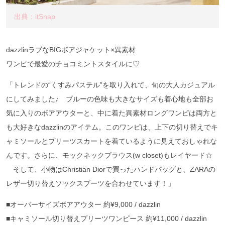
出典：itSnap
dazzlinラブなBIGボアジャケット×異素材
ワンピで最愛のチョコミントスタイルに♡
「トレンドの“くすみパステル”を取り入れて、旬の大人カジュアル
にしてみました♪ ブルーの色味も大きなサイズも着心地も全部お
気に入りのボアアウターと、中に着た異素材ロングワンピは両方と
も大好きなdazzlinのアイテム。このワンピは、上下の切り替えでキ
ャミソールとプリーツスカートを着ているように見えておしゃれな
んです。さらに、モックネックブラウス(w closet)もレイヤード☆
そして、小物はChristian Diorで買ったハンドバッグと、ZARAの
レザー切り替えソックスブーツを合わせています！」
■オーバーサイズボアアウター 約¥9,000 / dazzlin
■キャミソール切り替えプリーツワンピース 約¥11,000 / dazzlin