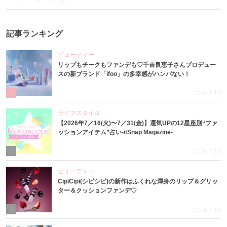
記事ランキング
ビューティー
リップもチークもファンデも♡千吉良恵子さんプロデュー
スの新ブランド「ifoo」の多幸感がハンパない！
1
2026.7.10
ライフスタイル
【2026年7／16(火)〜7／31(金)】運気UPの12星座別“ファ
ッションアイテム”占い-itSnap Magazine-
2
2026.7.16
ビューティー
CipiCipi(シピシピ)の新作はふくれな渾身のリップ＆グリッ
ター＆クッションファンデ♡
3
2026.7.14