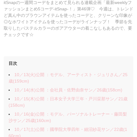
itSnapの一週間コーデをまとめて見られる連載企画「最新weeklyフ
ァッションまとめ5コーデ-itSnap-！」第46弾♡ 今週は、トレンド
ど真ん中のブラウンアイテムを使ったコーデと、クリーンな印象が
◎なホワイトアイテムを使ったコーデがラインナップ！ 季節を先
取りしたパステルカラーのボアアウターの着こなしもあるので、要
チェックです☆
目次
10／13(火)公開 ：モデル、アーティスト・ジュリさん／25
歳(159cm)
10／14(水)公開 ：会社員・佐野由奈サン／26歳(158cm)
10／15(木)公開 ：日本女子大学三年・戸川栞那サン／21歳
(158cm)
10／16(金)公開 ：モデル、パーソナルトレーナー・藤田梨
沙サン／25歳(160cm)
10／17(土)公開 ：國學院大學四年・細沼紗花サン／22歳(1
60cm)