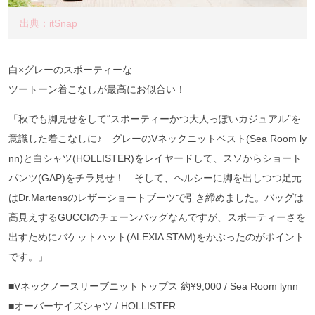
出典：itSnap
白×グレーのスポーティーな
ツートーン着こなしが最高にお似合い！
「秋でも脚見せをして“スポーティーかつ大人っぽいカジュアル”を
意識した着こなしに♪ グレーのVネックニットベスト(Sea Room ly
nn)と白シャツ(HOLLISTER)をレイヤードして、スソからショート
パンツ(GAP)をチラ見せ！ そして、ヘルシーに脚を出しつつ足元
はDr.Martensのレザーショートブーツで引き締めました。バッグは
高見えするGUCCIのチェーンバッグなんですが、スポーティーさを
出すためにバケットハット(ALEXIA STAM)をかぶったのがポイント
です。」
■Vネックノースリーブニットトップス 約¥9,000 / Sea Room lynn
■オーバーサイズシャツ / HOLLISTER