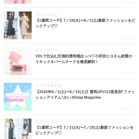
2026.8.6
ファッション
【1週間コーデ】7／28(火)〜8／1(土)最新ファッションをピ
ックアップ♡
2026.8.5
ビューティー
VDLで仕込む圧倒的透明感ほっぺ♡小田切ヒロさん絶賛の
リキッド＆バームチークを徹底解剖！
2026.8.4
ライフスタイル
【2026年8／1(土)〜8／15(土)】運気UPの12星座別“ファッ
ションアイテム”占い-itSnap Magazine-
2026.8.1
ファッション
【1週間コーデ】7／21(火)〜7／25(土)最新ファッションを
ピックアップ♡