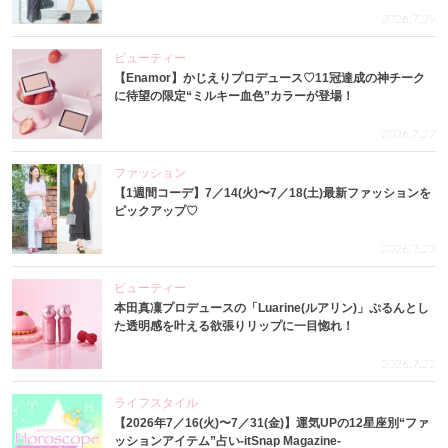
2026.7.29
ビューティー
【Enamor】かじえりプロデュース♡11冠達成の神チーク
に待望の限定“ミルキー血色”カラーが登場！
2026.7.27
ファッション
【1週間コーデ】7／14(火)〜7／18(土)最新ファッションを
ピックアップ♡
2026.7.23
ビューティー
本田真凜プロデュースの「Luarine(ルアリン)」ぷるんとし
た透明感を叶える欲張りリップに一目惚れ！
2026.7.22
ライフスタイル
【2026年7／16(火)〜7／31(金)】運気UPの12星座別“ファ
ッションアイテム”占い-itSnap Magazine-