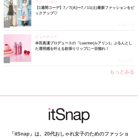
ファッション
【1週間コーデ】7／7(火)〜7／11(土)最新ファッションをピ
ックアップ♡
4
2026.7.15
ビューティー
本田真凜プロデュースの「Luarine(ルアリン)」ぷるんとし
た透明感を叶える欲張りリップに一目惚れ！
5
2026.7.22
もっとみる
「itSnap」は、20代おしゃれ女子のためのファッショ