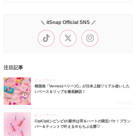
＼ itSnap Official SNS ／
注目記事
ビューティー
韓国発「Verries(ベリーズ)」が日本上陸♡リアル使いした
いベース＆リップを徹底解説！
2026.8.10
ビューティー
CipiCipi(シピシピ)の新作は羽＆ハートの限定パケ！プラン
パー＆ティントで叶える※もちぷる唇♡