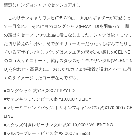
清楚なロング白シャツでセンシュアルに！
「このサテンキャミワンピ(DEICY)は、胸元のギャザーが可愛くっ
て一目惚れ♪ それに白のロングシャツ(FRAY I.D)を羽織って、肌
の露出をセーブしつつ上品に着こなしました。シャツは段々になっ
た切り替えの部分や、そでがボリューミーだったりしぼんでたりし
ているデザインが◎。バッグはスクエアの形がいい感じのCELINE
のロゴ入りミニトート、靴はスタッズがキモのサンダル(VALENTIN
O)を合わせて高見えに。“おしゃれカフェや夜景が見れるバー”に行
くのをイメージしたコーデなんです♡」
■ロングシャツ 約¥16,000 / FRAY I.D
■サテンキャミワンピース 約¥19,000 / DEICY
■レザーミニハンドバッグ(トリオンフキャンバス) 約¥170,000 / CE
LINE
■スタッズ付きレザーサンダル 約¥110,000 / VALENTINO
■シルバープレートピアス 約¥2,000 / mimi33