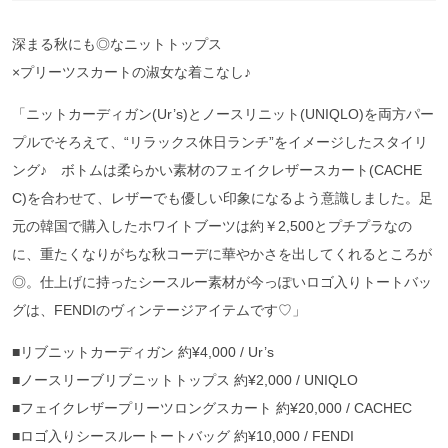
深まる秋にも◎なニットトップス
×プリーツスカートの淑女な着こなし♪
「ニットカーディガン(Ur’s)とノースリニット(UNIQLO)を両方パー
プルでそろえて、“リラックス休日ランチ”をイメージしたスタイリ
ング♪ ボトムは柔らかい素材のフェイクレザースカート(CACHE
C)を合わせて、レザーでも優しい印象になるよう意識しました。足
元の韓国で購入したホワイトブーツは約￥2,500とプチプラなの
に、重たくなりがちな秋コーデに華やかさを出してくれるところが
◎。仕上げに持ったシースルー素材が今っぽいロゴ入りトートバッ
グは、FENDIのヴィンテージアイテムです♡」
■リブニットカーディガン 約¥4,000 / Ur’s
■ノースリーブリブニットトップス 約¥2,000 / UNIQLO
■フェイクレザープリーツロングスカート 約¥20,000 / CACHEC
■ロゴ入りシースルートートバッグ 約¥10,000 / FENDI