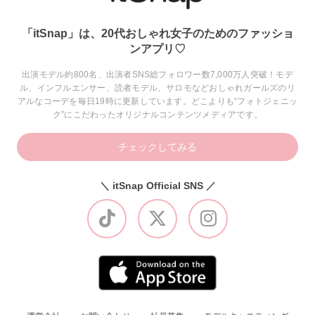
「itSnap」は、20代おしゃれ女子のためのファッショ
ンアプリ♡
出演モデル約800名、出演者SNS総フォロワー数7,000万人突破！モデ
ル、インフルエンサー、読者モデル、サロモなどおしゃれガールズのリ
アルなコーデを毎日19時に更新しています。どこよりも“フォトジェニッ
ク”にこだわったオリジナルコンテンツメディアです。
チェックしてみる
＼ itSnap Official SNS ／