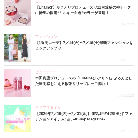
ビューティー
【Enamor】かじえりプロデュース♡11冠達成の神チーク
に待望の限定“ミルキー血色”カラーが登場！
2026.7.27
ファッション
【1週間コーデ】7／14(火)〜7／18(土)最新ファッションを
ピックアップ♡
2026.7.23
ビューティー
本田真凜プロデュースの「Luarine(ルアリン)」ぷるんとし
た透明感を叶える欲張りリップに一目惚れ！
2026.7.22
ライフスタイル
【2026年7／16(火)〜7／31(金)】運気UPの12星座別“ファ
ッションアイテム”占い-itSnap Magazine-
2026.7.16