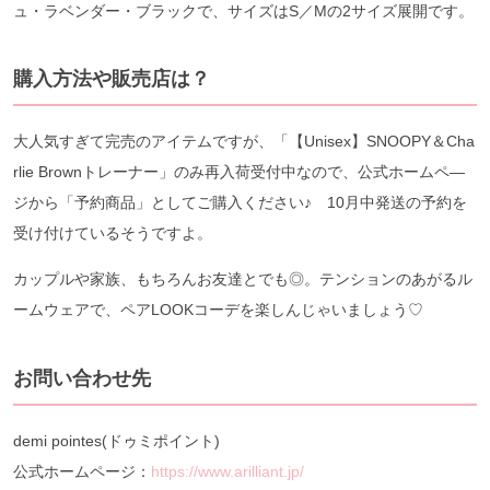
ュ・ラベンダー・ブラックで、サイズはS／Mの2サイズ展開です。
購入方法や販売店は？
大人気すぎて完売のアイテムですが、「【Unisex】SNOOPY＆Cha
rlie Brownトレーナー」のみ再入荷受付中なので、公式ホームペ―
ジから「予約商品」としてご購入ください♪ 10月中発送の予約を
受け付けているそうですよ。
カップルや家族、もちろんお友達とでも◎。テンションのあがるル
ームウェアで、ペアLOOKコーデを楽しんじゃいましょう♡
お問い合わせ先
demi pointes(ドゥミポイント)
公式ホームページ：
https://www.arilliant.jp/