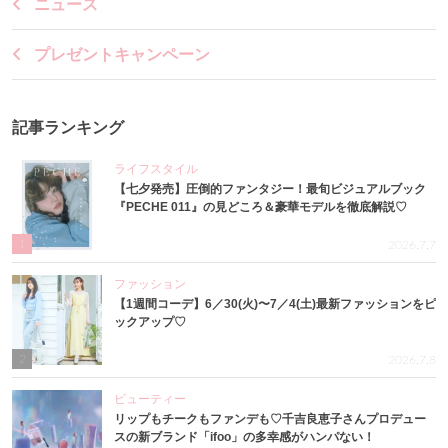
ニュース
プレゼントキャンペーン
記事ランキング
ライフスタイル
【七夕発売】圧倒的ファンタジー！最旬ビジュアルブック
『PECHE 011』の見どころ＆豪華モデルを徹底解説♡
1
2026.7.7
ファッション
【1週間コーデ】6／30(火)〜7／4(土)最新ファッションをピ
ックアップ♡
2
2026.7.8
ビューティー
リップもチークもファンデも♡千吉良恵子さんプロデュー
スの新ブランド「ifoo」の多幸感がハンパない！