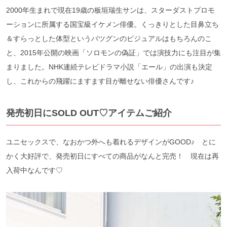
2000年生まれで現在19歳の板垣瑞生サンは、スターダストプロモ
ーションに所属する国宝級イケメン俳優。くっきりとした目鼻立ち
＆すらっとした体型というバツグンのビジュアルはもちろんのこ
と、2015年公開の映画「ソロモンの偽証」では演技力にも注目が集
まりました。NHK連続テレビドラマ小説「エール」の出演も決定
し、これからの飛躍にますます目が離せない俳優さんです♪
発売初日にSOLD
OUT♡アイテムご紹介
ユニセックスで、なおかつ外へも着れるデザインがGOOD♪ とに
かく大好評で、発売初日にすべての商品がなんと完売！ 現在は再
入荷中なんです♡