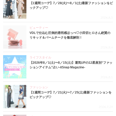
【1週間コーデ】7／28(火)〜8／1(土)最新ファッションをピ
ックアップ♡
2026.8.5
ビューティー
VDLで仕込む圧倒的透明感ほっぺ♡小田切ヒロさん絶賛の
リキッド＆バームチークを徹底解剖！
2026.8.4
ライフスタイル
【2026年8／1(土)〜8／15(土)】運気UPの12星座別“ファッ
ションアイテム”占い-itSnap Magazine-
2026.8.1
ファッション
【1週間コーデ】7／21(火)〜7／25(土)最新ファッションを
ピックアップ♡
2026.7.29