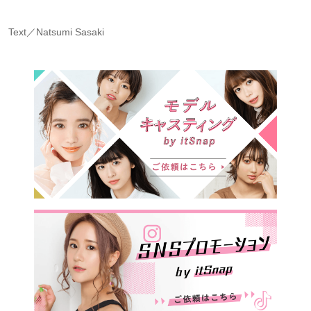
Text／Natsumi Sasaki