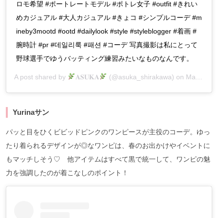
ロモ希望 #ポートレートモデル #ポトレ女子 #outfit #きれい
めカジュアル #大人カジュアル #きょコ #シンプルコーデ #m
ineby3mootd #ootd #dailylook #style #styleblogger #着画 #
腕時計 #pr #데일리룩 #패션 #コーデ 写真撮影は私にとって
野球選手でゆうバッティング練習みたいなものなんです。
A post shared by
𝐀𝐒𝐔𝐊𝐀
(@asuka_shirakawa) on
Mar 2, 2020 at 5:52am PST
Yurinaサン
パッと目をひくビビッドピンクのワンピースが主役のコーデ。ゆっ
たり着られるデザインが◎なワンピは、春のお出かけやイベントに
もマッチしそう♡ 他アイテムはすべて黒で統一して、ワンピの魅
力を強調したのが着こなしのポイント！