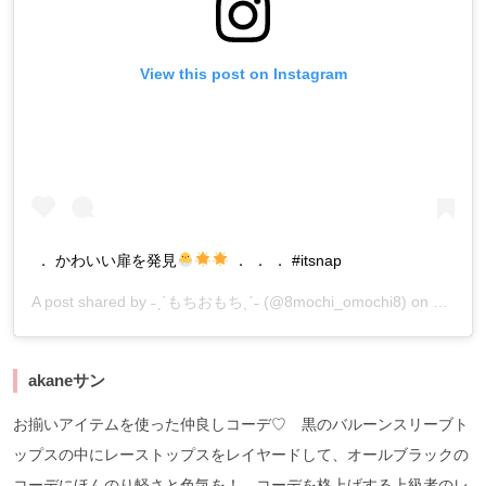
View this post on Instagram
． かわいい扉を発見
． ． ． #itsnap
A post shared by
˗ˏˋもちおもちˎˊ˗
(@8mochi_omochi8) on
Dec 28
akaneサン
お揃いアイテムを使った仲良しコーデ♡ 黒のバルーンスリーブト
ップスの中にレーストップスをレイヤードして、オールブラックの
コーデにほんのり軽さと色気を！ コーデを格上げする上級者のレ