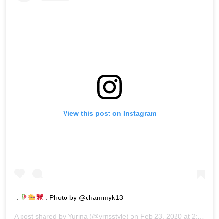
View this post on Instagram
.
. Photo by @chammyk13
A post shared by
Yurina
(@yrnsstyle) on
Feb 23, 2020 at 2:36am PST