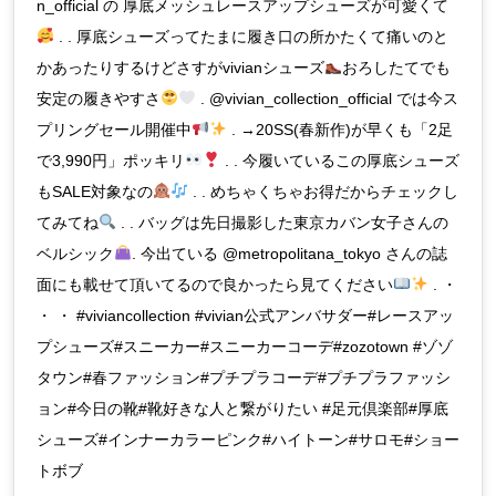
n_official の 厚底メッシュレースアップシューズが可愛くて
. . 厚底シューズってたまに履き口の所かたくて痛いのと
かあったりするけどさすがvivianシューズ
おろしたてでも
安定の履きやすさ
. @vivian_collection_official では今ス
プリングセール開催中
. →20SS(春新作)が早くも「2足
で3,990円」ポッキリ
. . 今履いているこの厚底シューズ
もSALE対象なの
. . めちゃくちゃお得だからチェックし
てみてね
. . バッグは先日撮影した東京カバン女子さんの
ベルシック
. 今出ている @metropolitana_tokyo さんの誌
面にも載せて頂いてるので良かったら見てください
. ・
・ ・ #viviancollection #vivian公式アンバサダー#レースアッ
プシューズ#スニーカー#スニーカーコーデ#zozotown #ゾゾ
タウン#春ファッション#プチプラコーデ#プチプラファッシ
ョン#今日の靴#靴好きな人と繋がりたい #足元倶楽部#厚底
シューズ#インナーカラーピンク#ハイトーン#サロモ#ショー
トボブ