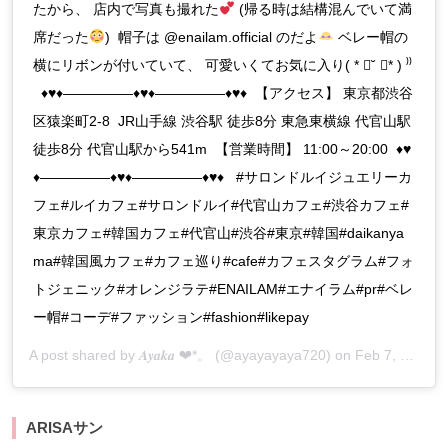
たから、 店内で写真も撮れた
(帰る時は結構混んでいて満
席だった
) 帽子は @enailam.official のだよ
ベレー帽の
横にリボンが付いていて、 可愛いくてお気に入り( * ॑˘ ॑* ) ⁾⁾
♦
♥
♦
―――――
♦
♥
♦
―――――
♦
♥
♦
【アクセス】 東京都渋谷
区猿楽町2-8 JR山手線 渋谷駅 徒歩8分 東急東横線 代官山駅
徒歩8分 代官山駅から541m 【営業時間】 11:00～20:00
♦
♥
♦
―――――
♦
♥
♦
―――――
♦
♥
♦
#サロンドルイジュエリーカ
フェ#ルイカフェ#サロンドルイ#代官山カフェ#渋谷カフェ#
東京カフェ#韓国カフェ#代官山#渋谷#東京#韓国#daikanya
ma#韓国風カフェ#カフェ巡り#cafe#カフェスタグラム#フォ
トジェニック#オレンジラテ#ENAILAM#エナイラム#pr#ベレ
ー帽#コーデ#ファッション#fashion#likepay
A post shared by
𝑨𝒚𝒂𝒌𝒂 ❤︎‬*。
(@ayayayaya720) on
Feb 7, 2020 at 3:24am PST
ARISAサン