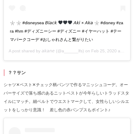
𓇼 𓇼 #disneysea 𝘉𝘭𝘢𝘤𝘬
𝘈𝘬𝘪 × 𝘈𝘬𝘢 𓇼 #disney #za
ra #hm #ディズニーシー #ディズニー #イヤーハット #テー
マパークコーデ #おしゃれさんと繋がりたい
A post shared by
𝘢𝘬𝘢𝘯𝘦
(@a______lfs) on
Feb 25, 2020 at 8:40pm PST
？？サン
シャツ✕ベスト✕チェック柄パンツで作るマニッシュコーデ。オー
バーサイズで落ち感のあるニットベストが今年らしいトラッドスタ
イルにマッチ。細ベルトでウエストマークして、女性らしいシルエ
ットをしっかり意識！ 差し色の赤パンプスもポイント♪