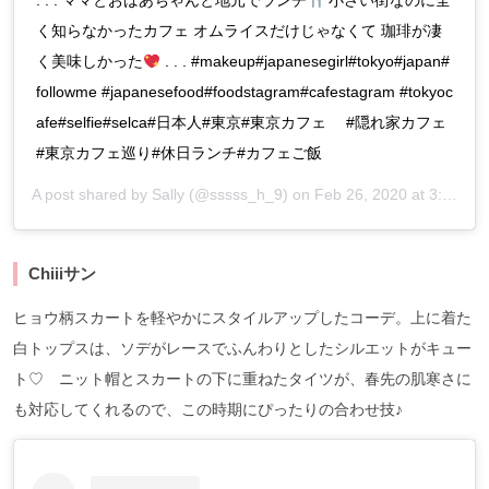
. . . ママとおばあちゃんと地元でランチ
小さい街なのに全
く知らなかったカフェ オムライスだけじゃなくて 珈琲が凄
く美味しかった
. . . #makeup#japanesegirl#tokyo#japan#
followme #japanesefood#foodstagram#cafestagram #tokyoc
afe#selfie#selca#日本人#東京#東京カフェ #隠れ家カフェ
#東京カフェ巡り#休日ランチ#カフェご飯
A post shared by
Sally
(@sssss_h_9) on
Feb 26, 2020 at 3:51am PST
Chiiiサン
ヒョウ柄スカートを軽やかにスタイルアップしたコーデ。上に着た
白トップスは、ソデがレースでふんわりとしたシルエットがキュー
ト♡ ニット帽とスカートの下に重ねたタイツが、春先の肌寒さに
も対応してくれるので、この時期にぴったりの合わせ技♪