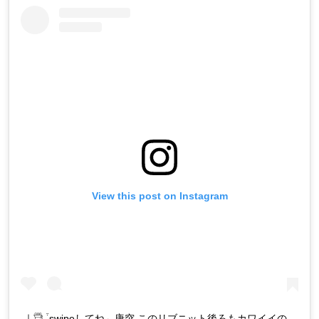
View this post on Instagram
｜𓇥 ֒ swipeしてね←唐突 このリブニット後ろもカワイイの