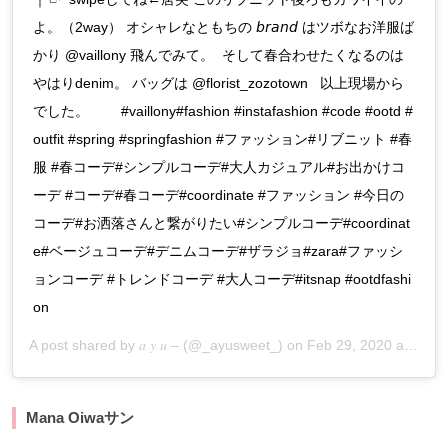
よ。（2way） オシャレなともちの 𝘣𝘳𝘢𝘯𝘥 はツボなお洋服ば
かり @vaillony 飛んでみて。 そして春合わせたくなるのは
やはりdenim 。 バッグは @florist_zozotown 以上現場から
でした。 #vaillony#fashion #instafashion #code #ootd #
outfit #spring #springfashion #ファッション#リブニット #春
服 #春コーデ#シンプルコーデ#大人カジュアル#お出かけコ
ーデ #コーデ#春コーデ#coordinate #ファッション #今日の
コーデ#お洒落さんと繋がりたい#シンプルコーデ#coordinat
e#ベージュコーデ#デニムコーデ#ザラジョ#zara#ファッシ
ョンコーデ #トレンドコーデ #大人コーデ#itsnap #ootdfashi
on
A post shared by
𝑎 𝑦 𝑢 –
(@_ayusweet_) on
Feb 29, 2020 at 7:23pm PST
Mana Oiwaサン