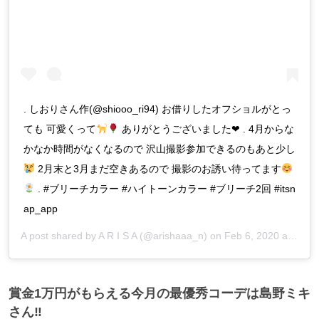
. しおりさん作(@shiooo_ri94) お借りしたオフショルがとっ
ても 可愛くって
ありがとうございました❤︎ . 4月からな
かなか時間がなくなるので 沢山撮影参加できるのもあと少し
2月末と3月まだ空きあるので 撮影のお誘い待ってます
. #ブリーチカラー #ハイトーンカラー #ブリーチ2回 #itsn
ap_app
A post shared by
A R I S A
(@arishaaa_n) on
Feb 6, 2020 at 4:39am PST
賞金1万円がもらえる今月の最優秀コーデは島野ミキ
さん‼︎