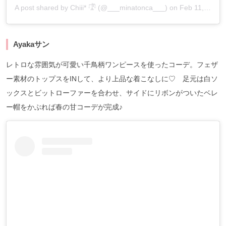
A post shared by
Chiii* 𓍝
(@___minatonca___) on
Feb 11, 2020 at 2:23pm PST
Ayakaサン
レトロな雰囲気が可愛い千鳥柄ワンピースを使ったコーデ。フェザ
ー素材のトップスをINして、より上品な着こなしに♡ 足元は白ソ
ックスとビットローファーを合わせ、サイドにリボンがついたベレ
ー帽をかぶれば春の甘コーデが完成♪