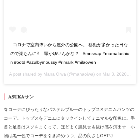
. コロナで室内怖いから屋外の公園へ。 移動が多かった日な
ので楽ちんに✌︎ . 頭かゆいんかな？ . #mnsnap #mamafashio
n #ootd #azulbymoussy #rimark #milaowen
A post shared by
Mana Oiwa
(@manaoiwa) on
Mar 3, 2020 at 1:37am PST
𝐀𝐒𝐔𝐊𝐀サン
春コーデにぴったりなパステルブルーのトップス✕デニムパンツの
コーデ。トップスをデニムにタックインしてミニマルな印象に。手
首と足首はスソをまくって、ほどよく肌見せ＆抜け感を演出☆ 小
物は黒一色でコーデを引き締めつつ、品の良さもGET♡