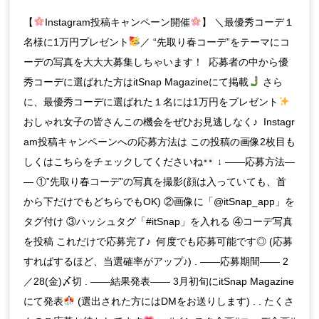
【
Instagram投稿キャンペーン開催
】 ＼最優秀コーデ１
名様に1万円プレゼント
／ “先取り春コーデ”をテーマにコ
ーデの写真を大大大募集しちゃいます！ 応募者の中から優
秀コーデに選ばれた方はitSnap Magazineにて掲載
さら
に、最優秀コーデに選ばれた１名には1万円をプレゼント
おしゃれ女子の皆さんこの機会をぜひお見逃しなく♪ Instagr
am投稿キャンペーンへの応募方法は この投稿の画像2枚目も
しくはこちらをチェックしてくださいね
↓ ――応募方法―
― ①”先取り春コーデ”の写真を撮影(顔は入っていても、首
から下だけでもどちらでもOK) ②画像に「@itSnap_app」を
タグ付け ③ハッシュタグ「#itSnap」を入れる ④コーデ写真
を投稿 これだけで応募完了♪ 何度でも応募可能です◎ (応募
すればするほど、当選確率がアップ♪) . ――応募期間―― 2
／28(金)〆切 . ――結果発表―― 3月初旬にitSnap Magazine
にて発表
(選出された方にはDMをお送りします) . . たくさ