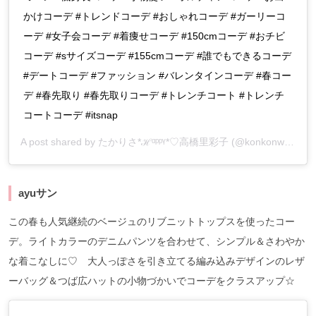
かけコーデ #トレンドコーデ #おしゃれコーデ #ガーリーコ
ーデ #女子会コーデ #着痩せコーデ #150cmコーデ #おチビ
コーデ #sサイズコーデ #155cmコーデ #誰でもできるコーデ
#デートコーデ #ファッション #バレンタインコーデ #春コー
デ #春先取り #春先取りコーデ #トレンチコート #トレンチ
コートコーデ #itsnap
A post shared by
たかりさ*ℋᵅᵖᵖᵞ*♡高橋里彩子
(@konkonwanwan) on
ayuサン
この春も人気継続のベージュのリブニットトップスを使ったコー
デ。ライトカラーのデニムパンツを合わせて、シンプル＆さわやか
な着こなしに♡ 大人っぽさを引き立てる編み込みデザインのレザ
ーバッグ＆つば広ハットの小物づかいでコーデをクラスアップ☆