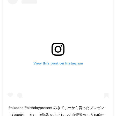
View this post on Instagram
#nikoand #birthdaypresent みきてぃーから貰ったプレゼン
ト(@miki___fl ) ・ #龍谷 のトイレって白背景やしうち的に