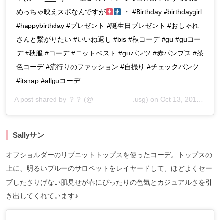
めっちゃ映えスポなんですが
・ #Birthday #birthdaygirl
#happybirthday #プレゼント #誕生日プレゼント #おしゃれ
さんと繋がりたい #いいね返し #bis #秋コーデ #gu #guコー
デ #秋服 #コーデ #ニットベスト #guパンツ #赤パンプス #茶
色コーデ #流行りのファッション #自撮り #チェックパンツ
#itsnap #allguコーデ
A post shared by
？？
(@__________.usg) on
Oct 13, 2019 at 3:49am PDT
Sallyサン
オフショルダーのリブニットトップスを使ったコーデ。トップスの
上に、明るいブルーのサロペットをレイヤードして、ほどよくセー
ブしたさりげない肌見せが春にぴったりの色気とカジュアルさを引
き出してくれています♪