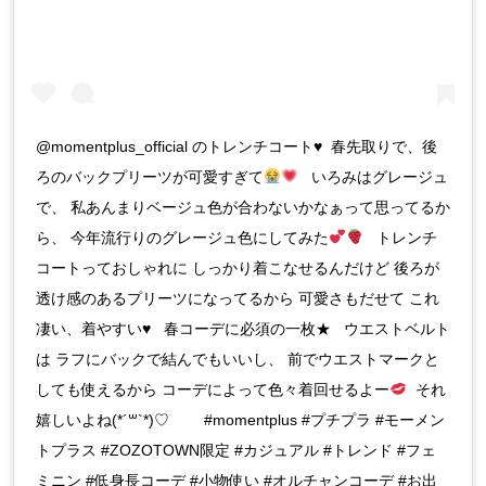
@momentplus_official のトレンチコート
♥
春先取りで、後
ろのバックプリーツが可愛すぎて
いろみはグレージュ
で、 私あんまりベージュ色が合わないかなぁって思ってるか
ら、 今年流行りのグレージュ色にしてみた
トレンチ
コートっておしゃれに しっかり着こなせるんだけど 後ろが
透け感のあるプリーツになってるから 可愛さもだせて これ
凄い、着やすい
♥️
春コーデに必須の一枚★ ウエストベルト
は ラフにバックで結んでもいいし、 前でウエストマークと
しても使えるから コーデによって色々着回せるよー
それ
嬉しいよね(*´꒳`*)♡ #momentplus #プチプラ #モーメン
トプラス #ZOZOTOWN限定 #カジュアル #トレンド #フェ
ミニン #低身長コーデ #小物使い #オルチャンコーデ #お出