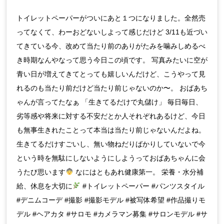
トイレットペーパーがついにあと１つになりました。全然売
ってなくて、わーおどないしよって感じだけど 3/11も近づい
てきている今、改めて当たり前のありがたみを噛みしめるべ
き時期なんやなって思う今日この頃です。 写真みたいに空が
青い日が増えてきてとっても嬉しいんだけど、こうやって見
れるのも当たり前だけど当たり前じゃないのか〜。 おばあち
ゃんが言ってたなぁ 「生きてるだけで丸儲け」 毎日毎日、
劣等感や将来に対する不安だとか人それぞれあるけど、今日
も無事生きれたことって本当は当たり前じゃないんだよね。
生きてるだけすごいし、無い物ねだりばかりしていないで今
という時を無駄にしないようにしようっておばあちゃんに会
うたび思います
なにはともあれ健康第一。 栄養・水分補
給、休息を大切に
#トイレットペーパー #パンツスタイル
#デニムコーデ #撮影 #撮影モデル #被写体希望 #作品撮りモ
デル #ヘアカタ #サロモ #カメラマン募集 #サロンモデル #サ