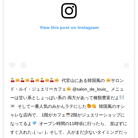
View this post on Instagram
代官山にある韓国風の
サロン
ド・ルイ・ジュエリーカフェ
@salon_de_louis_ メニュ
ーは甘い系としょっぱい系の 両方があって種類豊富だよ
そして一番人気のみかんラテにした
韓国風のオシ
ャレな店内で、 1階がカフェ
2階がジュエリーショップに
なってるよ
オープン時間の11時頃に行ったら、 並ばずに
すぐ入れた⸜( ･ᴗ･ )⸝ そして、人がまだ少ないタイミングだっ