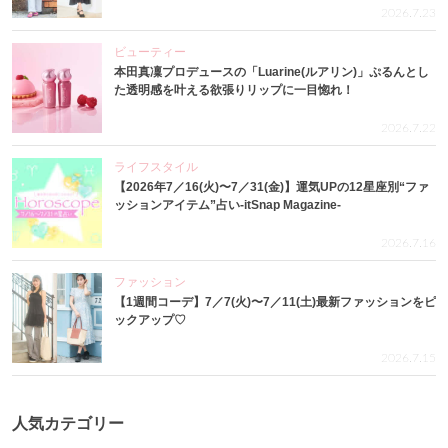
2026.7.23
ビューティー
本田真凜プロデュースの「Luarine(ルアリン)」ぷるんとし
た透明感を叶える欲張りリップに一目惚れ！
2026.7.22
ライフスタイル
【2026年7／16(火)〜7／31(金)】運気UPの12星座別“ファ
ッションアイテム”占い-itSnap Magazine-
2026.7.16
ファッション
【1週間コーデ】7／7(火)〜7／11(土)最新ファッションをピ
ックアップ♡
2026.7.15
人気カテゴリー