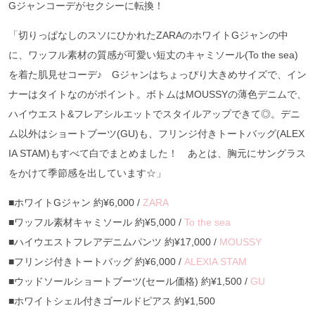
Gジャンコーデがセクシーに転換！
「切りっぱなしのスソにひかれたZARAのホワイトGジャンの中
に、ワッフル素材の質感が可愛い短丈のキャミソール(To the sea)
を着た肌見せコーデ♪ Gジャンはちょっぴり大きめサイズで、イン
ナーはタイトなのがポイント。ボトムはMOUSSYの薄色デニムで、
ハイウエスト&フレアシルエットでスタイルアップできて◎。デニ
ム以外はショートブーツ(GU)も、フリンジ付きトートバッグ(ALEX
IA STAM)もすべて白でまとめました！ あとは、胸元にサングラス
をかけて季節感を出しています☆」
■ホワイトGジャン 約¥6,000 /
ZARA
■ワッフル素材キャミソール 約¥5,000 /
To the sea
■ハイウエストフレアデニムパンツ 約¥17,000 /
MOUSSY
■フリンジ付きトートバッグ 約¥6,000 /
ALEXIA STAM
■ウッドソールショートブーツ(セール価格) 約¥1,500 /
GU
■ホワイトシェル付きゴールドピアス 約¥1,500