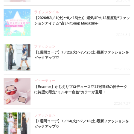
2026.8.4
ライフスタイル
【2026年8／1(土)〜8／15(土)】運気UPの12星座別“ファッ
ションアイテム”占い-itSnap Magazine-
2026.8.1
ファッション
【1週間コーデ】7／21(火)〜7／25(土)最新ファッションを
ピックアップ♡
2026.7.29
ビューティー
【Enamor】かじえりプロデュース♡11冠達成の神チーク
に待望の限定“ミルキー血色”カラーが登場！
2026.7.27
ファッション
【1週間コーデ】7／14(火)〜7／18(土)最新ファッションを
ピックアップ♡