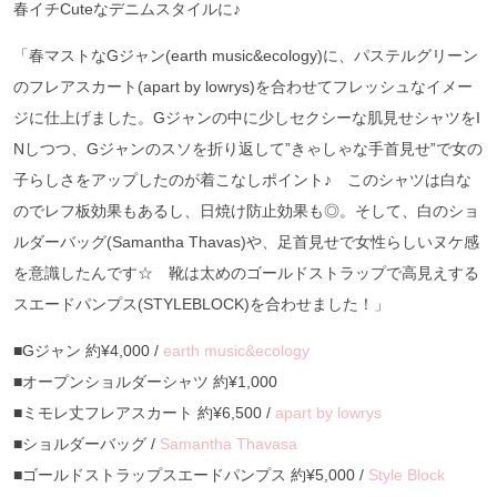
春イチCuteなデニムスタイルに♪
「春マストなGジャン(earth music&ecology)に、パステルグリーン
のフレアスカート(apart by lowrys)を合わせてフレッシュなイメー
ジに仕上げました。Gジャンの中に少しセクシーな肌見せシャツをI
Nしつつ、Gジャンのスソを折り返して”きゃしゃな手首見せ”で女の
子らしさをアップしたのが着こなしポイント♪ このシャツは白な
のでレフ板効果もあるし、日焼け防止効果も◎。そして、白のショ
ルダーバッグ(Samantha Thavas)や、足首見せで女性らしいヌケ感
を意識したんです☆ 靴は太めのゴールドストラップで高見えする
スエードパンプス(STYLEBLOCK)を合わせました！」
■Gジャン 約¥4,000 /
earth music&ecology
■オープンショルダーシャツ 約¥1,000
■ミモレ丈フレアスカート 約¥6,500 /
apart by lowrys
■ショルダーバッグ /
Samantha Thavasa
■ゴールドストラップスエードパンプス 約¥5,000 /
Style Block