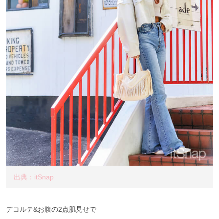
出典：itSnap
デコルテ&お腹の2点肌見せで