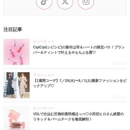
注目記事
ビューティー
CipiCipi(シピシピ)の新作は羽＆ハートの限定パケ！プラン
パー＆ティントで叶える※もちぷる唇♡
2026.8.6
ファッション
【1週間コーデ】7／28(火)〜8／1(土)最新ファッションをピ
ックアップ♡
2026.8.5
ビューティー
VDLで仕込む圧倒的透明感ほっぺ♡小田切ヒロさん絶賛の
リキッド＆バームチークを徹底解剖！