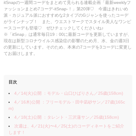
itSnapの一週間コーデをまとめて見られる連載企画「最新weeklyフ
ァッションまとめ7コーデ-itSnap-！」第20弾♡ 今週はきれいめ
派・カジュアル派におすすめな2タイプのGジャンを使ったコーデ
がラインナップ！ また、ウエストマークでスタイル美人なワンピ
ースコーデも登場♡ ぜひチェックしてくださいね♪
※「itSnap」は通常毎日19：00に最新コーデを更新していますが、
現在は新型コロナウイルス感染症の影響のため月、水、金の週3日
の更新にしています。そのため、本来の7コーデを3コーデに変更し
てお届けします。
目次
4／14(火)公開 ：モデル・山口ひばりさん／25歳(158cm)
4／16木)公開 ：フリーモデル・田中凪砂サン／27歳(165c
m)
4／18(土)公開 ：タレント・三沢蓮サン／25歳(158cm)
次週は、4／21(火)〜4／25(土)のコーディネートをご紹介
します！