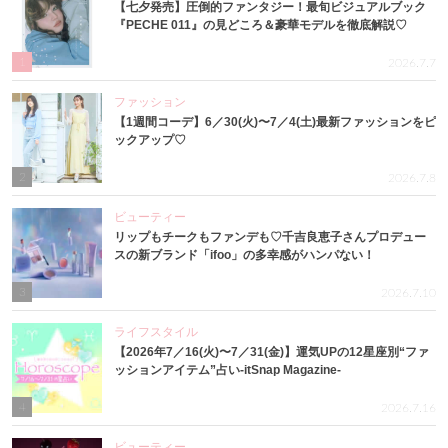
【七夕発売】圧倒的ファンタジー！最旬ビジュアルブック
『PECHE 011』の見どころ＆豪華モデルを徹底解説♡
1
2026.7.7
ファッション
【1週間コーデ】6／30(火)〜7／4(土)最新ファッションをピ
ックアップ♡
2
2026.7.8
ビューティー
リップもチークもファンデも♡千吉良恵子さんプロデュー
スの新ブランド「ifoo」の多幸感がハンパない！
3
2026.7.10
ライフスタイル
【2026年7／16(火)〜7／31(金)】運気UPの12星座別“ファ
ッションアイテム”占い-itSnap Magazine-
4
2026.7.16
ビューティー