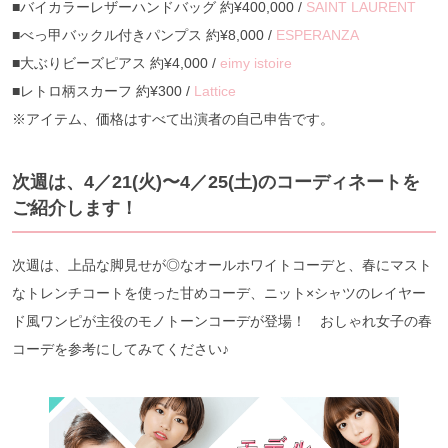
■バイカラーレザーハンドバッグ 約¥400,000 /
SAINT LAURENT
■べっ甲バックル付きパンプス 約¥8,000 /
ESPERANZA
■大ぶりビーズピアス 約¥4,000 /
eimy istoire
■レトロ柄スカーフ 約¥300 /
Lattice
※アイテム、価格はすべて出演者の自己申告です。
次週は、4／21(火)〜4／25(土)のコーディネートを
ご紹介します！
次週は、上品な脚見せが◎なオールホワイトコーデと、春にマスト
なトレンチコートを使った甘めコーデ、ニット×シャツのレイヤー
ド風ワンピが主役のモノトーンコーデが登場！ おしゃれ女子の春
コーデを参考にしてみてください♪