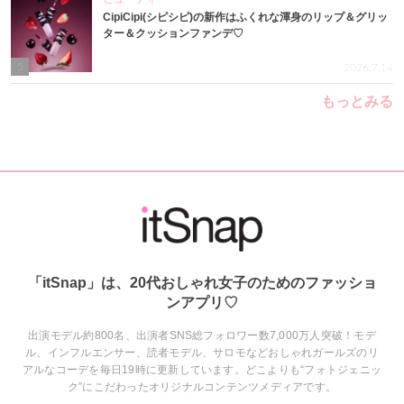
CipiCipi(シピシピ)の新作はふくれな渾身のリップ＆グリッ
ター＆クッションファンデ♡
5
2026.7.14
もっとみる
「itSnap」は、20代おしゃれ女子のためのファッショ
ンアプリ♡
出演モデル約800名、出演者SNS総フォロワー数7,000万人突破！モデ
ル、インフルエンサー、読者モデル、サロモなどおしゃれガールズのリ
アルなコーデを毎日19時に更新しています。どこよりも“フォトジェニッ
ク”にこだわったオリジナルコンテンツメディアです。