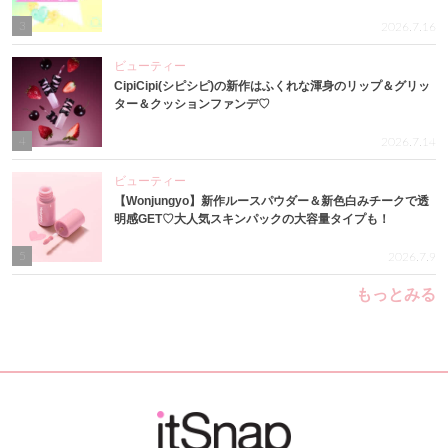
3
2026.7.16
ビューティー
CipiCipi(シピシピ)の新作はふくれな渾身のリップ＆グリッ
ター＆クッションファンデ♡
4
2026.7.14
ビューティー
【Wonjungyo】新作ルースパウダー＆新色白みチークで透
明感GET♡大人気スキンパックの大容量タイプも！
5
2026.7.9
もっとみる