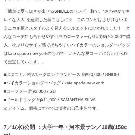
「簡単に夏っぽさが出せるSNIDELのワンピ一枚で、“さわやかでキ
レイな大人”を意識した着こなしに☆ このワンピはさりげないボ
タニカル柄とスタイルよく見えるシルエットにひかれました！ ど
んなコーデにも合わせやすい白のローファーはGUで約￥2,000で購
入。小ぶりなサイズ感で持ちやすいバイカラーのショルダーバッグ
はkate spade new yorkのもので、いろんな夏コーデに合わせられ
て重宝しています。」
■ボタニカル柄Vネックロングワンピース 約¥20,000 / SNIDEL
■バイカラーショルダーバッグ / kate spade new york
■ローファー 約¥2,000 / GU
■ゴールドリング 約¥11,000 / SAMANTHA SILVA
※アイテム、価格はすべて出演者の自己申告です。
7／1(水)公開 ：大学一年・河本景サン／18歳(158c