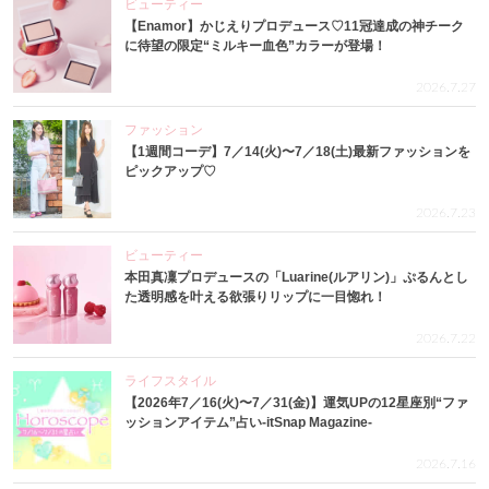
ビューティー
【Enamor】かじえりプロデュース♡11冠達成の神チーク
に待望の限定“ミルキー血色”カラーが登場！
2026.7.27
ファッション
【1週間コーデ】7／14(火)〜7／18(土)最新ファッションを
ピックアップ♡
2026.7.23
ビューティー
本田真凜プロデュースの「Luarine(ルアリン)」ぷるんとし
た透明感を叶える欲張りリップに一目惚れ！
2026.7.22
ライフスタイル
【2026年7／16(火)〜7／31(金)】運気UPの12星座別“ファ
ッションアイテム”占い-itSnap Magazine-
2026.7.16