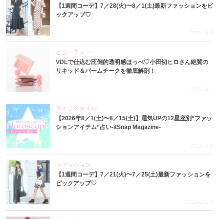
【1週間コーデ】7／28(火)〜8／1(土)最新ファッションをピ
ックアップ♡
2026.8.5
ビューティー
VDLで仕込む圧倒的透明感ほっぺ♡小田切ヒロさん絶賛の
リキッド＆バームチークを徹底解剖！
2026.8.4
ライフスタイル
【2026年8／1(土)〜8／15(土)】運気UPの12星座別“ファッ
ションアイテム”占い-itSnap Magazine-
2026.8.1
ファッション
【1週間コーデ】7／21(火)〜7／25(土)最新ファッションを
ピックアップ♡
2026.7.29