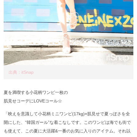
出典：itSnap
夏を満喫する小花柄ワンピ一枚の
肌見せコーデにLOVEコール☆
「映えを意識して小花柄ミニワンピ(17kg)×肌見せで夏っぽさを全
開にした、“韓国ガール”な着こなしです。このワンピは海でも街で
も使えて、この夏に大活躍&一番のお気に入りのアイテム。それ以