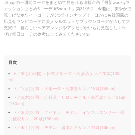
itSnapの一週間コーデをまとめて見られる連載企画「最新weeklyフ
ァッションまとめ5コーデ-itSnap-！」第31弾♡ 今週は、爽やかで
涼しげなホワイトコーデが3つラインナップ！ ほかにも韓国風の
肌見せワンピコーデに美人シルエットなブラウンコーデがINして大
充実♡ 夏らしいヘアアレンジやアクセづかいもお見逃しなく☆
ぜひ毎日コーデの参考にしてみてくださいね♪
目次
6／30(火)公開 ：日本大学三年・西脇萌サン／20歳(160c
m)
7／1(水)公開 ：大学一年・河本景サン／18歳(158cm)
7／2(木)公開 ：会社員、サロンモデル・南百恵サン／21歳
(160cm)
7／3(金)公開 ：アイドル、モデル、インフルエンサー・櫻
井優衣サン／20歳(156cm)
7／4(土)公開 ：モデル・猪瀬百合サン／21歳(165cm)