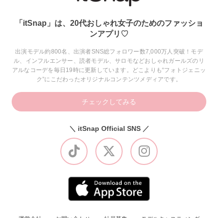
「itSnap」は、20代おしゃれ女子のためのファッショ
ンアプリ♡
出演モデル約800名、出演者SNS総フォロワー数7,000万人突破！モデ
ル、インフルエンサー、読者モデル、サロモなどおしゃれガールズのリ
アルなコーデを毎日19時に更新しています。どこよりも“フォトジェニッ
ク”にこだわったオリジナルコンテンツメディアです。
チェックしてみる
＼ itSnap Official SNS ／