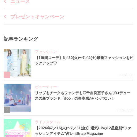
ニュース
プレゼントキャンペーン
記事ランキング
ファッション
【1週間コーデ】6／30(火)〜7／4(土)最新ファッションをピ
ックアップ♡
1
2026.7.8
ビューティー
リップもチークもファンデも♡千吉良恵子さんプロデュー
スの新ブランド「ifoo」の多幸感がハンパない！
2
2026.7.10
ライフスタイル
【2026年7／16(火)〜7／31(金)】運気UPの12星座別“ファ
ッションアイテム”占い-itSnap Magazine-