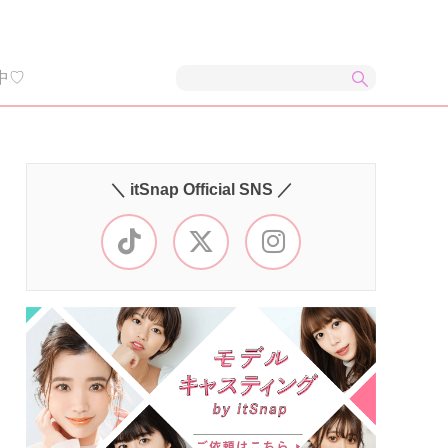
中♡
＼ itSnap Official SNS ／