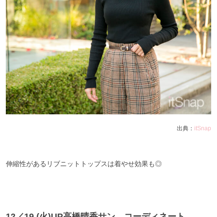
出典：
itSnap
伸縮性があるリブニットトップスは着やせ効果も◎
12／19 (火)UP高橋晴香サン コーディネート