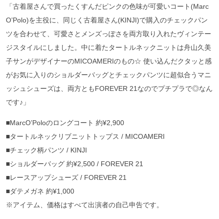
「古着屋さんで買ったくすんだピンクの色味が可愛いコート(Marc
O’Polo)を主役に、同じく古着屋さん(KINJI)で購入のチェックパン
ツを合わせて、可愛さとメンズっぽさを両方取り入れたヴィンテー
ジスタイルにしました。中に着たタートルネックニットは舟山久美
子サンがデザイナーのMICOAMERIのもの☆ 使い込んだクタッと感
がお気に入りのショルダーバッグとチェックパンツに超似合うマニ
ッシュシューズは、両方ともFOREVER 21なのでプチプラで◎なん
です♪」
■MarcO’Poloのロングコート 約¥2,900
■タートルネックリブニットトップス / MICOAMERI
■チェック柄パンツ / KINJI
■ショルダーバッグ 約¥2,500 / FOREVER 21
■レースアップシューズ / FOREVER 21
■ダテメガネ 約¥1,000
※アイテム、価格はすべて出演者の自己申告です。