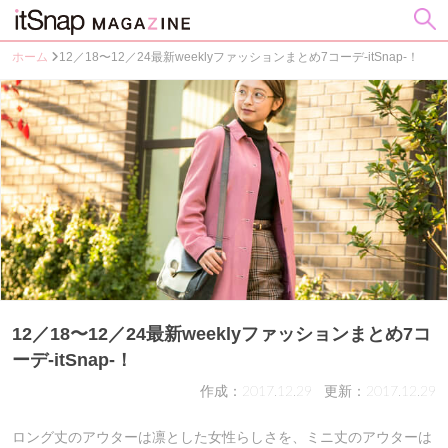
ホーム
12／18〜12／24最新weeklyファッションまとめ7コーデ-itSnap-！
12／18〜12／24最新weeklyファッションまとめ7コ
ーデ-itSnap-！
作成：2017.12.29
更新：2017.12.29
ロング丈のアウターは凛とした女性らしさを、ミニ丈のアウターは