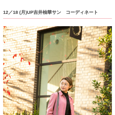
12／18 (月)UP吉井柚華サン コーディネート