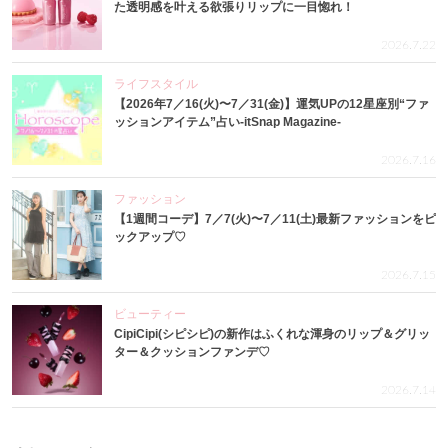
た透明感を叶える欲張りリップに一目惚れ！
2026.7.22
ライフスタイル
【2026年7／16(火)〜7／31(金)】運気UPの12星座別“ファ
ッションアイテム”占い-itSnap Magazine-
2026.7.16
ファッション
【1週間コーデ】7／7(火)〜7／11(土)最新ファッションをピ
ックアップ♡
2026.7.15
ビューティー
CipiCipi(シピシピ)の新作はふくれな渾身のリップ＆グリッ
ター＆クッションファンデ♡
2026.7.14