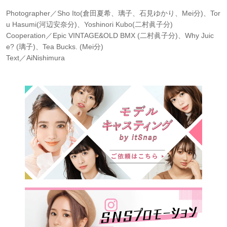
Photographer／Sho Ito(倉田夏希、璃子、石見ゆかり、Mei分)、Tor
u Hasumi(河辺安奈分)、Yoshinori Kubo(二村眞子分)
Cooperation／Epic VINTAGE&OLD BMX (二村眞子分)、Why Juic
e? (璃子)、Tea Bucks. (Mei分)
Text／AiNishimura