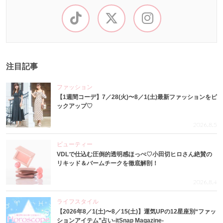
注目記事
ファッション
【1週間コーデ】7／28(火)〜8／1(土)最新ファッションをピ
ックアップ♡
2026.8.5
ビューティー
VDLで仕込む圧倒的透明感ほっぺ♡小田切ヒロさん絶賛の
リキッド＆バームチークを徹底解剖！
2026.8.4
ライフスタイル
【2026年8／1(土)〜8／15(土)】運気UPの12星座別“ファッ
ションアイテム”占い-itSnap Magazine-