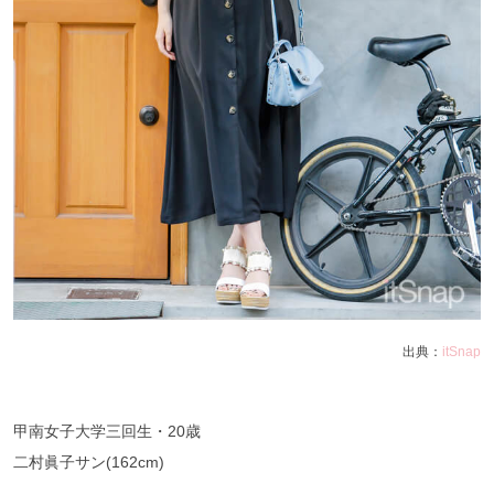
出典：
itSnap
甲南女子大学三回生・20歳
二村眞子サン(162cm)