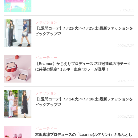
2026.8.1
ファッション
【1週間コーデ】7／21(火)〜7／25(土)最新ファッションを
ピックアップ♡
2026.7.29
ビューティー
【Enamor】かじえりプロデュース♡11冠達成の神チーク
に待望の限定“ミルキー血色”カラーが登場！
2026.7.27
ファッション
【1週間コーデ】7／14(火)〜7／18(土)最新ファッションを
ピックアップ♡
2026.7.23
ビューティー
本田真凜プロデュースの「Luarine(ルアリン)」ぷるんとし