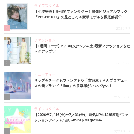
ライフスタイル
【七夕発売】圧倒的ファンタジー！最旬ビジュアルブック
『PECHE 011』の見どころ＆豪華モデルを徹底解説♡
1
2026.7.7
ファッション
【1週間コーデ】6／30(火)〜7／4(土)最新ファッションをピ
ックアップ♡
2
2026.7.8
ビューティー
リップもチークもファンデも♡千吉良恵子さんプロデュー
スの新ブランド「ifoo」の多幸感がハンパない！
3
2026.7.10
ライフスタイル
【2026年7／16(火)〜7／31(金)】運気UPの12星座別“ファ
ッションアイテム”占い-itSnap Magazine-
4
2026.7.16