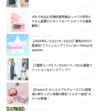
2026.8.5
ビューティー
VDLで仕込む圧倒的透明感ほっぺ♡小田切ヒ
ロさん絶賛のリキッド＆バームチークを徹底
解剖！
2026.8.4
ライフスタイル
【2026年8／1(土)〜8／15(土)】運気UPの12
星座別“ファッションアイテム”占い-itSnap M
agazine-
2026.8.1
ファッション
【1週間コーデ】7／21(火)〜7／25(土)最新フ
ァッションをピックアップ♡
2026.7.29
ビューティー
【Enamor】かじえりプロデュース♡11冠達
成の神チークに待望の限定“ミルキー血色”カ
ラーが登場！
2026.7.27
ファッション