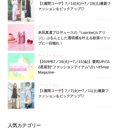
【1週間コーデ】7／14(火)〜7／18(土)最新フ
ァッションをピックアップ♡
2026.7.23
ビューティー
本田真凜プロデュースの「Luarine(ルアリ
ン)」ぷるんとした透明感を叶える欲張りリッ
プに一目惚れ！
2026.7.22
ライフスタイル
【2026年7／16(火)〜7／31(金)】運気UPの1
2星座別“ファッションアイテム”占い-itSnap
Magazine-
2026.7.16
ファッション
【1週間コーデ】7／7(火)〜7／11(土)最新フ
ァッションをピックアップ♡
2026.7.15
人気カテゴリー