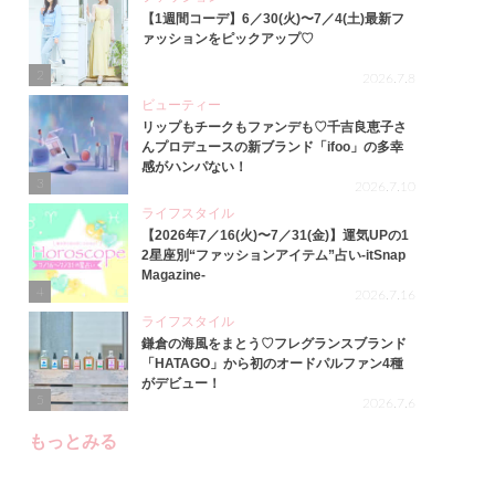
【1週間コーデ】6／30(火)〜7／4(土)最新フ
ァッションをピックアップ♡
2
2026.7.8
ビューティー
リップもチークもファンデも♡千吉良恵子さ
んプロデュースの新ブランド「ifoo」の多幸
感がハンパない！
3
2026.7.10
ライフスタイル
【2026年7／16(火)〜7／31(金)】運気UPの1
2星座別“ファッションアイテム”占い-itSnap
Magazine-
4
2026.7.16
ライフスタイル
鎌倉の海風をまとう♡フレグランスブランド
「HATAGO」から初のオードパルファン4種
がデビュー！
5
2026.7.6
もっとみる