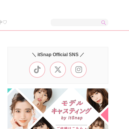
中♡
＼ itSnap Official SNS ／