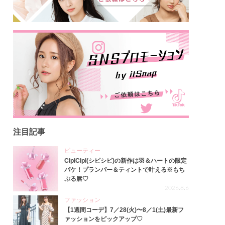
注目記事
ビューティー
CipiCipi(シピシピ)の新作は羽＆ハートの限定
パケ！プランパー＆ティントで叶える※もち
ぷる唇♡
2026.8.6
ファッション
【1週間コーデ】7／28(火)〜8／1(土)最新フ
ァッションをピックアップ♡