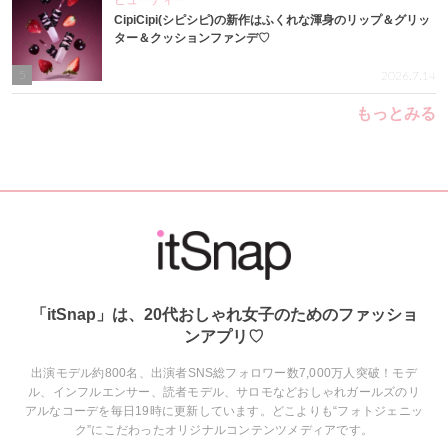
ビューティー
CipiCipi(シピシピ)の新作はふくれな渾身のリップ＆グリッ
ター＆クッションファンデ♡
5
2026.7.14
もっとみる
「itSnap」は、20代おしゃれ女子のためのファッショ
ンアプリ♡
出演モデル約800名、出演者SNS総フォロワー数7,000万人突破！モデ
ル、インフルエンサー、読者モデル、サロモなどおしゃれガールズのリ
アルなコーデを毎日19時に更新しています。どこよりも“フォトジェニッ
ク”にこだわったオリジナルコンテンツメディアです。