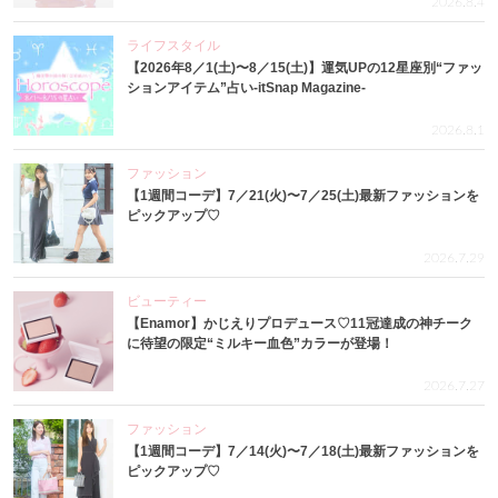
2026.8.4
ライフスタイル
【2026年8／1(土)〜8／15(土)】運気UPの12星座別“ファッ
ションアイテム”占い-itSnap Magazine-
2026.8.1
ファッション
【1週間コーデ】7／21(火)〜7／25(土)最新ファッションを
ピックアップ♡
2026.7.29
ビューティー
【Enamor】かじえりプロデュース♡11冠達成の神チーク
に待望の限定“ミルキー血色”カラーが登場！
2026.7.27
ファッション
【1週間コーデ】7／14(火)〜7／18(土)最新ファッションを
ピックアップ♡