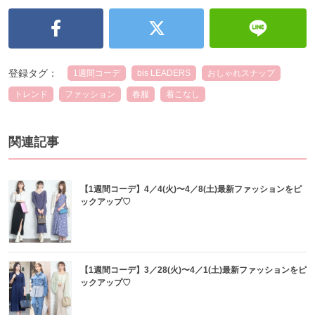
登録タグ：
1週間コーデ
bis LEADERS
おしゃれスナップ
トレンド
ファッション
春服
着こなし
関連記事
【1週間コーデ】4／4(火)〜4／8(土)最新ファッションをピ
ックアップ♡
【1週間コーデ】3／28(火)〜4／1(土)最新ファッションをピ
ックアップ♡