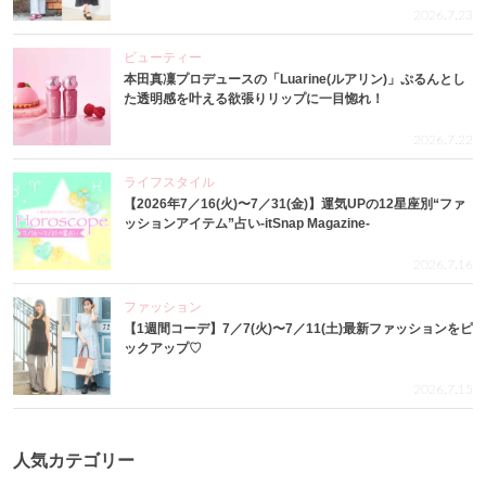
2026.7.23
ビューティー
本田真凜プロデュースの「Luarine(ルアリン)」ぷるんとし
た透明感を叶える欲張りリップに一目惚れ！
2026.7.22
ライフスタイル
【2026年7／16(火)〜7／31(金)】運気UPの12星座別“ファ
ッションアイテム”占い-itSnap Magazine-
2026.7.16
ファッション
【1週間コーデ】7／7(火)〜7／11(土)最新ファッションをピ
ックアップ♡
2026.7.15
人気カテゴリー