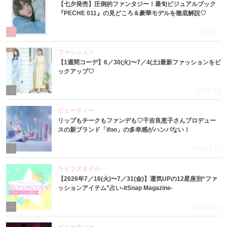
【七夕発売】圧倒的ファンタジー！最旬ビジュアルブック
『PECHE 011』の見どころ＆豪華モデルを徹底解説♡
1
2026.7.7
ファッション
【1週間コーデ】6／30(火)〜7／4(土)最新ファッションをピ
ックアップ♡
2
2026.7.8
ビューティー
リップもチークもファンデも♡千吉良恵子さんプロデュー
スの新ブランド「ifoo」の多幸感がハンパない！
3
2026.7.10
ライフスタイル
【2026年7／16(火)〜7／31(金)】運気UPの12星座別“ファ
ッションアイテム”占い-itSnap Magazine-
4
2026.7.16