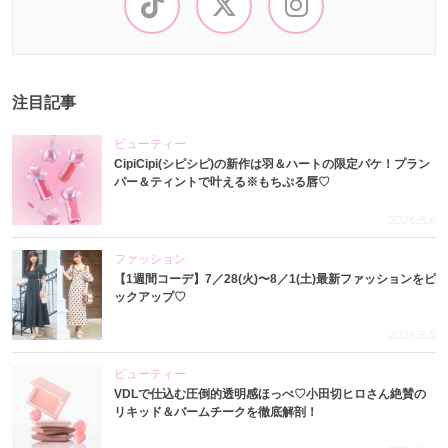
注目記事
ビューティー
CipiCipi(シピシピ)の新作は羽＆ハートの限定パケ！プラン
パー＆ティントで叶える※もちぷる唇♡
2026.8.6
ファッション
【1週間コーデ】7／28(火)〜8／1(土)最新ファッションをピ
ックアップ♡
2026.8.5
ビューティー
VDLで仕込む圧倒的透明感ほっぺ♡小田切ヒロさん絶賛の
リキッド＆バームチークを徹底解剖！