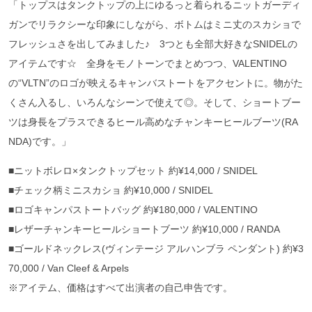
「トップスはタンクトップの上にゆるっと着られるニットガーディ
ガンでリラクシーな印象にしながら、ボトムはミニ丈のスカショで
フレッシュさを出してみました♪ 3つとも全部大好きなSNIDELの
アイテムです☆ 全身をモノトーンでまとめつつ、VALENTINO
の“VLTN”のロゴが映えるキャンバストートをアクセントに。物がた
くさん入るし、いろんなシーンで使えて◎。そして、ショートブー
ツは身長をプラスできるヒール高めなチャンキーヒールブーツ(RA
NDA)です。」
■ニットボレロ×タンクトップセット 約¥14,000 / SNIDEL
■チェック柄ミニスカショ 約¥10,000 / SNIDEL
■ロゴキャンパストートバッグ 約¥180,000 / VALENTINO
■レザーチャンキーヒールショートブーツ 約¥10,000 / RANDA
■ゴールドネックレス(ヴィンテージ アルハンブラ ペンダント) 約¥3
70,000 / Van Cleef & Arpels
※アイテム、価格はすべて出演者の自己申告です。