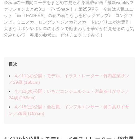
itSnapの一週間コーデをまとめて見られる連載企画「最新weeklyフ
ァッションまとめ3コーデ-itSnap-！」第255弾♡ 今週は人気ユニ
ット「bis LEADERS」の春の着こなしをピックアップ♪ ロングワ
ンピ、ミニスカ、ロングジャンスカとスカートのバリエが大豊作。
大きなリボンやボレロのボタンで顔まわりを華やかに見せるのも気
分みたい♡ 春服の参考に、ぜひチェクしてみて！
目次
4／11(火)公開：モデル、イラストレーター・竹内星菜サン
／29歳 (155cm)
4／13(木)公開：いちごコンシェルジュ・宮島るりかサン／
24歳 (155cm)
4／15(土)公開：会社員、インフルエンサー・眞白ありすサ
ン／26歳 (157cm)