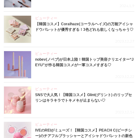
2024.1.9
ビューティー
【韓国コスメ】Coralhaze(コーラルヘイズ)の万能アイシャ
ドウパレットが優秀すぎる！3色どれも欲しくなっちゃう♡
2023.12.27
ビューティー
nobev(ノベブ)が日本上陸！韓国トップ美容クリエイター“J
EYU”が作る韓国コスメが一軍コスメすぎる♡
2023.12.22
ビューティー
SNSで大人気！【韓国コスメ】Glint(グリント) のリップセ
リンはキラキラでトキメキが止まらない♡
2023.12.14
ビューティー
IVEのREIがミューズ！【韓国コスメ】PEACH C(ピーチシ
ー)のチアフルブラッシャーとアイシャドウパレットの新色