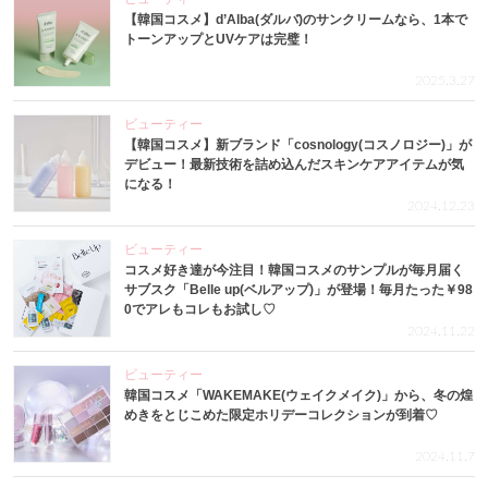
【韓国コスメ】d’Alba(ダルバ)のサンクリームなら、1本で
トーンアップとUVケアは完璧！
2025.3.27
ビューティー
【韓国コスメ】新ブランド「cosnology(コスノロジー)」が
デビュー！最新技術を詰め込んだスキンケアアイテムが気
になる！
2024.12.23
ビューティー
コスメ好き達が今注目！韓国コスメのサンプルが毎月届く
サブスク「Belle up(ベルアップ)」が登場！毎月たった￥98
0でアレもコレもお試し♡
2024.11.22
ビューティー
韓国コスメ「WAKEMAKE(ウェイクメイク)」から、冬の煌
めきをとじこめた限定ホリデーコレクションが到着♡
2024.11.7