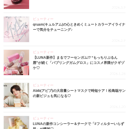
2026.3.9
ビューティー
qruam(キュルアム)の心ときめくミュートカラーアイライナ
ーで気分をチューニング♪
2026.2.9
ビューティー
【LUNA新作】まるでフーセンガム!? “もっちりぷるん
唇”が続く「バブリングガムグロス」にコスメ界隈がクギヅ
ケ♡
2026.1.28
ビューティー
Abib(アビブ)の大容量シートマスクで時短ケア！松島聡サン
の新ビジュも気になる♡
2026.1.20
ビューティー
LUNAの新作コンシーラー＆チークで「#フィルターいらず