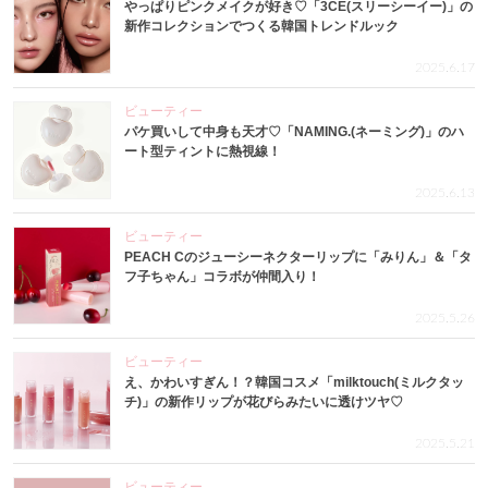
やっぱりピンクメイクが好き♡「3CE(スリーシーイー)」の
新作コレクションでつくる韓国トレンドルック
2025.6.17
ビューティー
パケ買いして中身も天才♡「NAMING.(ネーミング)」のハ
ート型ティントに熱視線！
2025.6.13
ビューティー
PEACH Cのジューシーネクターリップに「みりん」＆「タ
フ子ちゃん」コラボが仲間入り！
2025.5.26
ビューティー
え、かわいすぎん！？韓国コスメ「milktouch(ミルクタッ
チ)」の新作リップが花びらみたいに透けツヤ♡
2025.5.21
ビューティー