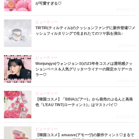
が可愛すぎる♡
2023.12.13
ビューティー
TIRTIR(ティルティル)のクッションファンデに新作登場♡メ
ッシュフィルタリングで生まれたてのツヤ肌を演出♪
2023.12.4
ビューティー
Wonjungyo(ウォンジョンヨ)の23年冬コスメは透明感クッ
ションベース＆人気グリッターライナーの限定ホリデーカ
ラー♡
2023.11.18
ビューティー
【韓国コスメ】「BBIA(ピアー)」から発売のぷるんと高発
色「L’EAU TINT(ローティント)」はマストバイ♡
2023.11.10
ビューティー
【韓国コスメ】amauve(アモーヴ)の新作ティント♡まるで