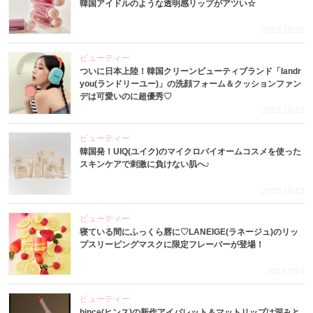
韓国アイドルのような透明感リップがアツい☆
2023.10.25
ビューティー
ついに日本上陸！韓国クリーンビューティブランド「landr
you(ランドリーユー)」の洗顔フォーム＆クッションファン
デは可愛いのに超優秀♡
2023.10.23
ビューティー
韓国発！UIQ(ユイク)のマイクロバイオームコスメを使った
スキンケアで刺激に負けない肌へ♪
2023.10.12
ビューティー
寝ている間にふっくら唇に♡LANEIGE(ラネージュ)のリッ
プスリーピングマスクに限定フレーバーが登場！
2023.10.4
ビューティー
hince(ヒンス)の新作アイパレット＆マットリップは深みと