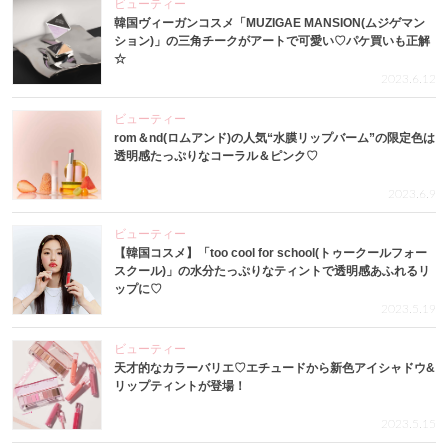
ビューティー
韓国ヴィーガンコスメ「MUZIGAE MANSION(ムジゲマン
ション)」の三角チークがアートで可愛い♡パケ買いも正解
☆
2023.6.12
ビューティー
rom＆nd(ロムアンド)の人気“水膜リップバーム”の限定色は
透明感たっぷりなコーラル＆ピンク♡
2023.6.9
ビューティー
【韓国コスメ】「too cool for school(トゥークールフォー
スクール)」の水分たっぷりなティントで透明感あふれるリ
ップに♡
2023.5.19
ビューティー
天才的なカラーバリエ♡エチュードから新色アイシャドウ&
リップティントが登場！
2023.5.15