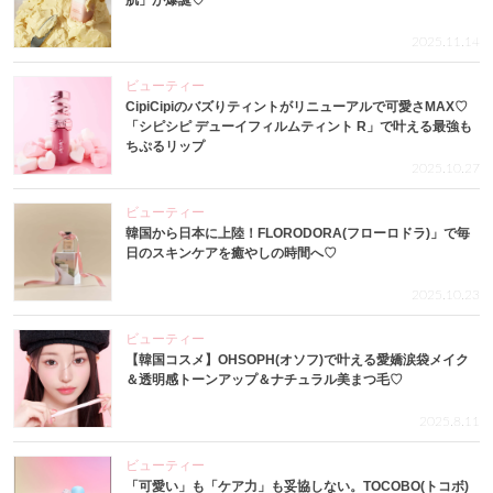
肌」が爆誕♡
2025.11.14
ビューティー
CipiCipiのバズりティントがリニューアルで可愛さMAX♡
「シピシピ デューイフィルムティント R」で叶える最強も
ちぷるリップ
2025.10.27
ビューティー
韓国から日本に上陸！FLORODORA(フローロドラ)」で毎
日のスキンケアを癒やしの時間へ♡
2025.10.23
ビューティー
【韓国コスメ】OHSOPH(オソフ)で叶える愛嬌涙袋メイク
＆透明感トーンアップ＆ナチュラル美まつ毛♡
2025.8.11
ビューティー
「可愛い」も「ケア力」も妥協しない。TOCOBO(トコボ)