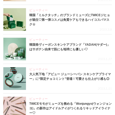
2023.3.18
ビューティー
韓国「ミルクタッチ」のブランドミューズにTWICEジヒョ
が就任♡第一弾コスメは角質ケアもできるハイコスパマス
ク☆
2023.3.8
ビューティー
韓国発ヴィーガンスキンケアブランド「YADAH(ヤダー)」
はサボテン由来で肌にも地球にも優しい♡
2023.1.27
ビューティー
大人気下地「アピュー ジューシーパン スキンケアプライマ
ー」に“限定チョコミント”登場！可愛さも仕上がり感も◎
2023.1.11
ビューティー
TWICEモモがミューズを務める「Wonjungyo(ウォンジョン
ヨ)」の新作はアイドルアイがつくれるリキッドアイライナ
ー♡