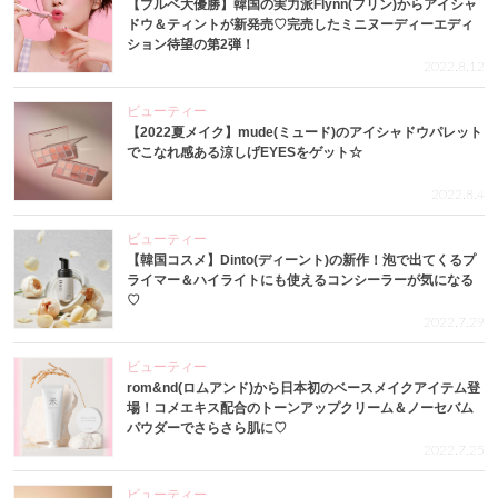
【ブルベ大優勝】韓国の実力派Flynn(フリン)からアイシャ
ドウ＆ティントが新発売♡完売したミニヌーディーエディ
ション待望の第2弾！
2022.8.12
ビューティー
【2022夏メイク】mude(ミュード)のアイシャドウパレット
でこなれ感ある涼しげEYESをゲット☆
2022.8.4
ビューティー
【韓国コスメ】Dinto(ディーント)の新作！泡で出てくるプ
ライマー＆ハイライトにも使えるコンシーラーが気になる
♡
2022.7.29
ビューティー
rom&nd(ロムアンド)から日本初のベースメイクアイテム登
場！コメエキス配合のトーンアップクリーム＆ノーセバム
パウダーでさらさら肌に♡
2022.7.25
ビューティー