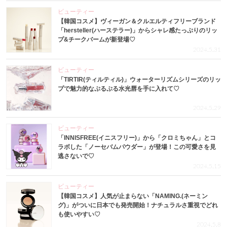
ビューティー
【韓国コスメ】ヴィーガン＆クルエルティフリーブランド
「hersteller(ハーステラー)」からシャレ感たっぷりのリッ
プ&チークバームが新登場♡
2024.5.31
ビューティー
「TIRTIR(ティルティル)」ウォーターリズムシリーズのリッ
プで魅力的なぷるぷる水光唇を手に入れて♡
2024.5.29
ビューティー
「INNISFREE(イニスフリー)」から「クロミちゃん」とコ
ラボした「ノーセバムパウダー」が登場！この可愛さを見
逃さないで♡
2024.5.15
ビューティー
【韓国コスメ】人気が止まらない「NAMING.(ネーミン
グ)」がついに日本でも発売開始！ナチュラルさ重視でどれ
も使いやすい♡
2024.5.8