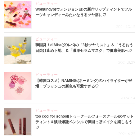
ビューティー
Wonjungyo(ウォンジョンヨ)の新作リップティントでフル
ーツキャンディーみたいなうるツヤ唇に♡
2024.10.15
ビューティー
韓国発！d’Alba(ダルバ)の「3秒ツヤミスト」＆「うるおう
日焼け止め下地」＆「濃厚セラムマスク」で健康美肌へ♡
2024.8.29
ビューティー
【韓国コスメ】NAMING.(ネーミング)のハイライターが登
場！ブラッシュの新色も可愛すぎる♡
2024.7.4
ビューティー
too cool for school(トゥークールフォースクール)のマット
ティント＆涙袋爆誕ペンシルで韓国っぽメイクを楽しもう
♡
2024.6.25