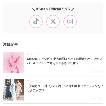
＼ itSnap Official SNS ／
注目記事
ビューティー
CipiCipi(シピシピ)の新作は羽＆ハートの限定パケ！プラン
パー＆ティントで叶える※もちぷる唇♡
2026.8.6
ファッション
【1週間コーデ】7／28(火)〜8／1(土)最新ファッションをピ
ックアップ♡
2026.8.5