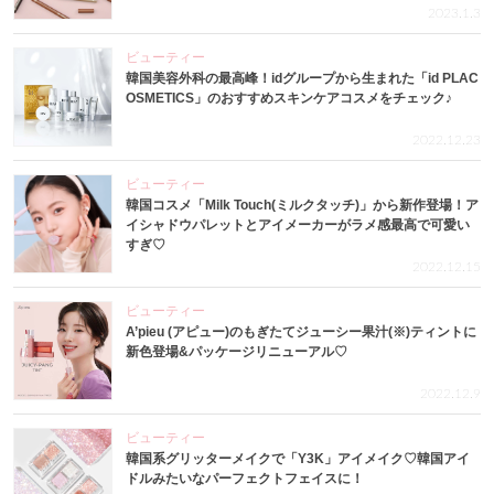
2023.1.3
ビューティー
韓国美容外科の最高峰！idグループから生まれた「id PLAC
OSMETICS」のおすすめスキンケアコスメをチェック♪
2022.12.23
ビューティー
韓国コスメ「Milk Touch(ミルクタッチ)」から新作登場！ア
イシャドウパレットとアイメーカーがラメ感最高で可愛い
すぎ♡
2022.12.15
ビューティー
A’pieu (アピュー)のもぎたてジューシー果汁(※)ティントに
新色登場&パッケージリニューアル♡
2022.12.9
ビューティー
韓国系グリッターメイクで「Y3K」アイメイク♡韓国アイ
ドルみたいなパーフェクトフェイスに！