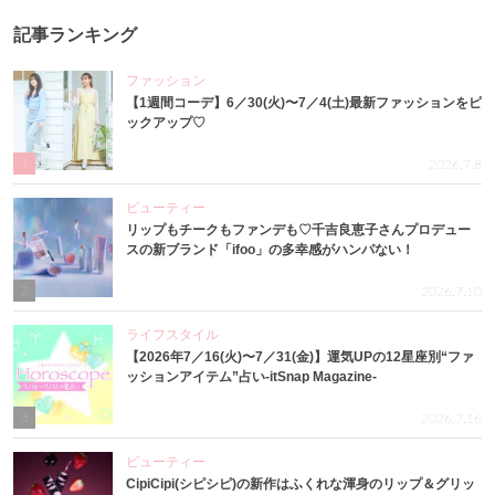
記事ランキング
ファッション
【1週間コーデ】6／30(火)〜7／4(土)最新ファッションをピ
ックアップ♡
1
2026.7.8
ビューティー
リップもチークもファンデも♡千吉良恵子さんプロデュー
スの新ブランド「ifoo」の多幸感がハンパない！
2
2026.7.10
ライフスタイル
【2026年7／16(火)〜7／31(金)】運気UPの12星座別“ファ
ッションアイテム”占い-itSnap Magazine-
3
2026.7.16
ビューティー
CipiCipi(シピシピ)の新作はふくれな渾身のリップ＆グリッ