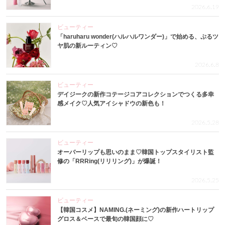
2026.6.19
ビューティー
「haruharu wonder(ハルハルワンダー)」で始める、ぷるツ
ヤ肌の新ルーティン♡
2026.6.8
ビューティー
デイジークの新作コテージコアコレクションでつくる多幸
感メイク♡人気アイシャドウの新色も！
2026.5.28
ビューティー
オーバーリップも思いのまま♡韓国トップスタイリスト監
修の「RRRing(リリリング)」が爆誕！
2026.5.25
ビューティー
【韓国コスメ】NAMING.(ネーミング)の新作ハートリップ
グロス＆ベースで最旬の韓国顔に♡