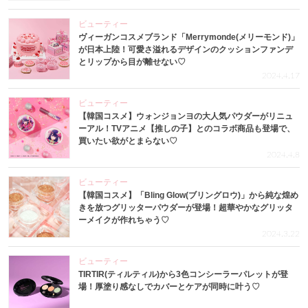
ビューティー
ヴィーガンコスメブランド「Merrymonde(メリーモンド)」
が日本上陸！可愛さ溢れるデザインのクッションファンデ
とリップから目が離せない♡
2024.4.17
ビューティー
【韓国コスメ】ウォンジョンヨの大人気パウダーがリニュ
ーアル！TVアニメ【推しの子】とのコラボ商品も登場で、
買いたい欲がとまらない♡
2024.4.8
ビューティー
【韓国コスメ】「Bling Glow(ブリングロウ)」から純な煌め
きを放つグリッターパウダーが登場！超華やかなグリッタ
ーメイクが作れちゃう♡
2024.3.22
ビューティー
TIRTIR(ティルティル)から3色コンシーラーパレットが登
場！厚塗り感なしでカバーとケアが同時に叶う♡