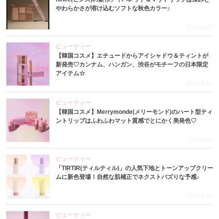
やわらかさが溶け込むソフトな秋色カラー♪
2023.9.27
ビューティー
【韓国コスメ】エチュードからアイシャドウ＆ティントが
新発売♡カンナム、ハンガン、渋谷がモチーフの日本限定
アイテム☆
2023.9.11
ビューティー
【韓国コスメ】Merrymonde(メリーモンド)のハート型ティ
ントリップはふわふわマット質感でとにかく美発色♡
2023.9.4
ビューティー
「TIRTIR(ティルティル)」の人気下地とトーンアップクリー
ムに新色登場！自然な肌補正でネクストバズりな予感♪
2023.8.14
ビューティー