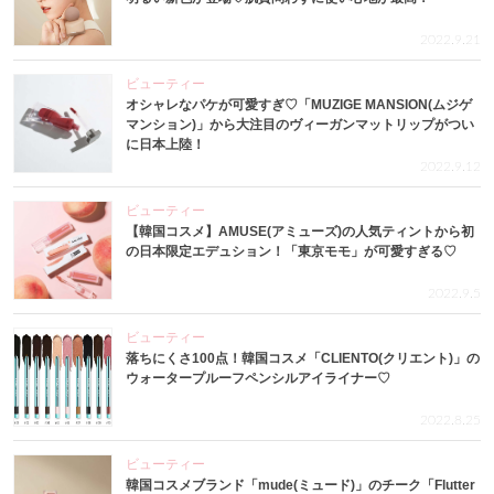
2022.9.21
ビューティー
オシャレなパケが可愛すぎ♡「MUZIGE MANSION(ムジゲ
マンション)」から大注目のヴィーガンマットリップがつい
に日本上陸！
2022.9.12
ビューティー
【韓国コスメ】AMUSE(アミューズ)の人気ティントから初
の日本限定エデュション！「東京モモ」が可愛すぎる♡
2022.9.5
ビューティー
落ちにくさ100点！韓国コスメ「CLIENTO(クリエント)」の
ウォータープルーフペンシルアイライナー♡
2022.8.25
ビューティー
韓国コスメブランド「mude(ミュード)」のチーク「Flutter