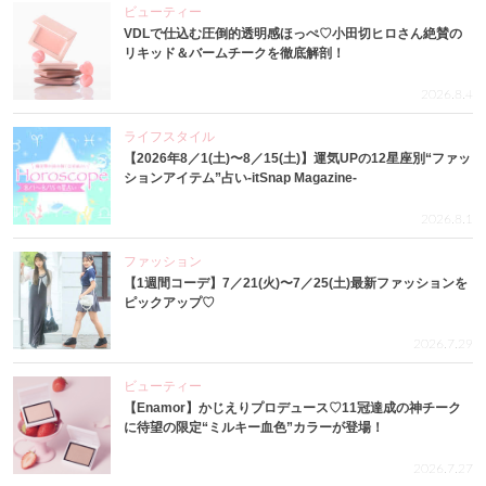
ビューティー
VDLで仕込む圧倒的透明感ほっぺ♡小田切ヒロさん絶賛の
リキッド＆バームチークを徹底解剖！
2026.8.4
ライフスタイル
【2026年8／1(土)〜8／15(土)】運気UPの12星座別“ファッ
ションアイテム”占い-itSnap Magazine-
2026.8.1
ファッション
【1週間コーデ】7／21(火)〜7／25(土)最新ファッションを
ピックアップ♡
2026.7.29
ビューティー
【Enamor】かじえりプロデュース♡11冠達成の神チーク
に待望の限定“ミルキー血色”カラーが登場！
2026.7.27