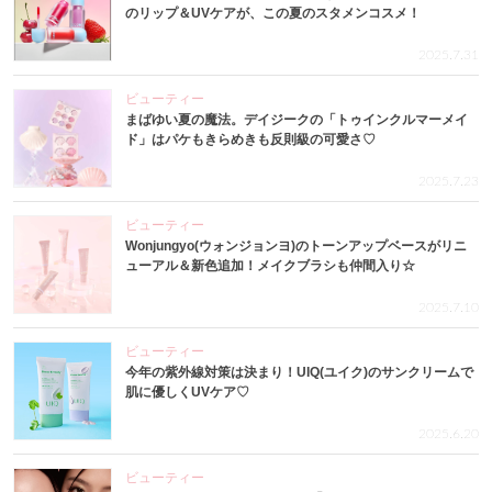
のリップ＆UVケアが、この夏のスタメンコスメ！
2025.7.31
ビューティー
まばゆい夏の魔法。デイジークの「トゥインクルマーメイ
ド」はパケもきらめきも反則級の可愛さ♡
2025.7.23
ビューティー
Wonjungyo(ウォンジョンヨ)のトーンアップベースがリニ
ューアル＆新色追加！メイクブラシも仲間入り☆
2025.7.10
ビューティー
今年の紫外線対策は決まり！UIQ(ユイク)のサンクリームで
肌に優しくUVケア♡
2025.6.20
ビューティー