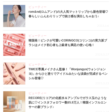
ビューティー
rom&nd(ロムアンド)の大人気マットリップから新色登場♡
春らしいふんわりリップで抜け感を演出しちゃおう♪
2023.4.6
ビューティー
韓国発！ピンクが可愛いCORINGCO(コリンコ)の実力派ブ
ラシはメイク初心者も上級者も満足の使い心地！
2023.3.27
ビューティー
TWICE専属メイクさん監修！「Wonjungyo(ウォンジョン
ヨ)」からひと塗りでアイドルみたいな涙袋が完成するペン
シル登場♡
2023.3.23
ビューティー
RECORE(リコア)の化粧水＆アンプルでガラス玉のような
肌に♡インスタフォロワー数65.9万人！韓国インフルエン
サーの新ブランド♪