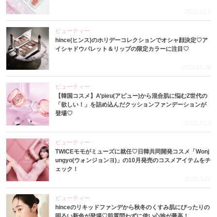
2022.12.7
ビューティー
hince(ヒンス)のホリデーコレクションでオシャ顔決定♡ア
イシャドウパレット＆リップの限定カラーに注目♡
2022.11.28
ビューティー
【韓国コスメ】A’pieu(アピュー)から混合肌に悩むZ世代の
「欲しい！」を詰め込んだクッションファンデーションが
登場♡
2022.11.3
ビューティー
TWICEモモがミューズに就任♡日韓共同開発コスメ「Wonj
ungyo(ウォンジョンヨ)」の10月発売のコスメアイテムをチ
ェック！
2022.9.24
ビューティー
hinceのリキッドファンデから秋冬のくすみ肌にぴったりの
明るい新色が登場♡肌質問わずに使い心地が最高！