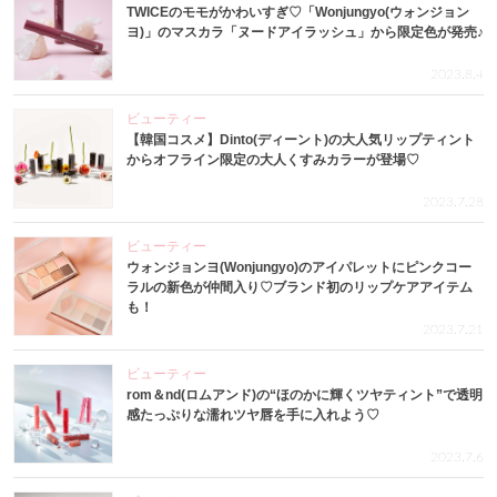
TWICEのモモがかわいすぎ♡「Wonjungyo(ウォンジョン
ヨ)」のマスカラ「ヌードアイラッシュ」から限定色が発売♪
2023.8.4
ビューティー
【韓国コスメ】Dinto(ディーント)の大人気リップティント
からオフライン限定の大人くすみカラーが登場♡
2023.7.28
ビューティー
ウォンジョンヨ(Wonjungyo)のアイパレットにピンクコー
ラルの新色が仲間入り♡ブランド初のリップケアアイテム
も！
2023.7.21
ビューティー
rom＆nd(ロムアンド)の“ほのかに輝くツヤティント”で透明
感たっぷりな濡れツヤ唇を手に入れよう♡
2023.7.6