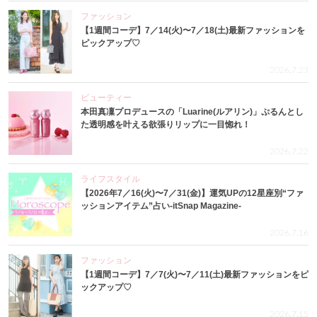
ファッション
【1週間コーデ】7／14(火)〜7／18(土)最新ファッションを
ピックアップ♡
2026.7.23
ビューティー
本田真凜プロデュースの「Luarine(ルアリン)」ぷるんとし
た透明感を叶える欲張りリップに一目惚れ！
2026.7.22
ライフスタイル
【2026年7／16(火)〜7／31(金)】運気UPの12星座別“ファ
ッションアイテム”占い-itSnap Magazine-
2026.7.16
ファッション
【1週間コーデ】7／7(火)〜7／11(土)最新ファッションをピ
ックアップ♡
2026.7.15