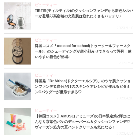
ビューティー
TIRTIR(ティルティル)のクッションファンデから新色シルバ
ーが登場♡高密着の光彩肌は崩れにくさもバッチリ♪
2023.5.10
ビューティー
韓国コスメ「too cool for school(トゥークールフォースク
ール)」のシェーディングが超小顔みせできるって評判！使
いやすい新色が登場♪
2023.5.4
ビューティー
韓国発「Dr.Althea(ドクターエルシア)」のツヤ肌クッショ
ンファンデ＆自分だけのスキンケアレシピが作れるビタミ
ンCパウダーが優秀すぎる♡
2023.4.20
ビューティー
【韓国コスメ】AMUSE(アミューズ)の日本限定第2弾はは
んなり京紫色パケのデューバーム＆クッションファンデ♡
ヴィーガン処方の豆ハンドクリームも気になる！
2023.4.14