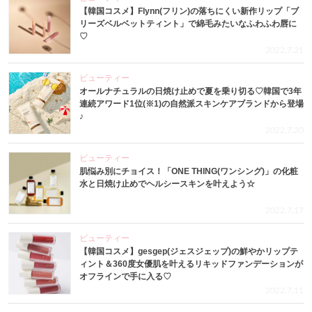
【韓国コスメ】Flynn(フリン)の落ちにくい新作リップ「ブ
リーズベルベットティント」で綿毛みたいなふわふわ唇に
♡
2022.7.21
ビューティー
オールナチュラルの日焼け止めで夏を乗り切る♡韓国で3年
連続アワード1位(※1)の自然派スキンケアブランドから登場
♪
2022.7.20
ビューティー
肌悩み別にチョイス！「ONE THING(ワンシング)」の化粧
水と日焼け止めでヘルシースキンを叶えよう☆
2022.7.17
ビューティー
【韓国コスメ】gesgep(ジェスジェップ)の鮮やかリップテ
ィント＆360度女優肌を叶えるリキッドファンデーションが
オフラインで手に入る♡
2022.7.11