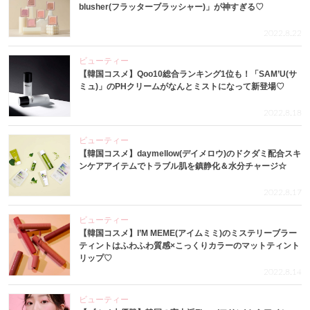
blusher(フラッターブラッシャー)」が神すぎる♡
2022.8.22
ビューティー
【韓国コスメ】Qoo10総合ランキング1位も！「SAM’U(サ
ミュ)」のPHクリームがなんとミストになって新登場♡
2022.8.18
ビューティー
【韓国コスメ】daymellow(デイメロウ)のドクダミ配合スキ
ンケアアイテムでトラブル肌を鎮静化＆水分チャージ☆
2022.8.17
ビューティー
【韓国コスメ】I’M MEME(アイムミミ)のミステリーブラー
ティントはふわふわ質感×こっくりカラーのマットティント
リップ♡
2022.8.14
ビューティー