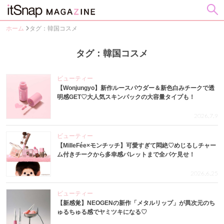
ホーム
タグ：韓国コスメ
タグ：韓国コスメ
ビューティー
【Wonjungyo】新作ルースパウダー＆新色白みチークで透
明感GET♡大人気スキンパックの大容量タイプも！
2026.7.9
ビューティー
【MilleFée×モンチッチ】可愛すぎて悶絶♡めじるしチャー
ム付きチークから多幸感パレットまで全パケ見せ！
2026.6.25
ビューティー
【新感覚】NEOGENの新作「メタルリップ」が異次元のち
ゅるちゅる感でヤミツキになる♡