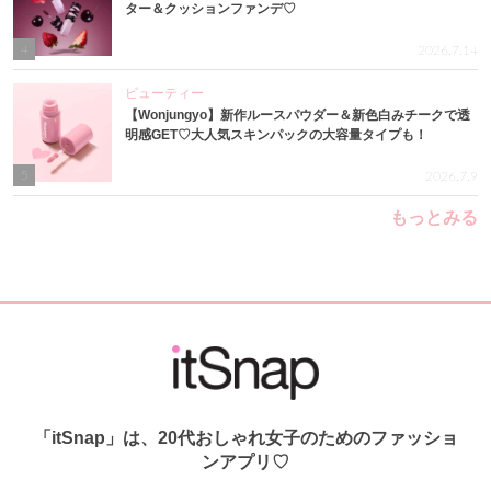
ター＆クッションファンデ♡
4
2026.7.14
ビューティー
【Wonjungyo】新作ルースパウダー＆新色白みチークで透
明感GET♡大人気スキンパックの大容量タイプも！
5
2026.7.9
もっとみる
「itSnap」は、20代おしゃれ女子のためのファッショ
ンアプリ♡