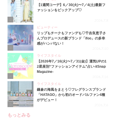
【1週間コーデ】6／30(火)〜7／4(土)最新フ
ァッションをピックアップ♡
2
2026.7.8
ビューティー
リップもチークもファンデも♡千吉良恵子さ
んプロデュースの新ブランド「ifoo」の多幸
感がハンパない！
3
2026.7.10
ライフスタイル
【2026年7／16(火)〜7／31(金)】運気UPの1
2星座別“ファッションアイテム”占い-itSnap
Magazine-
4
2026.7.16
ライフスタイル
鎌倉の海風をまとう♡フレグランスブランド
「HATAGO」から初のオードパルファン4種
がデビュー！
5
2026.7.6
もっとみる