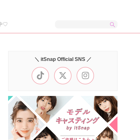
中♡
＼ itSnap Official SNS ／