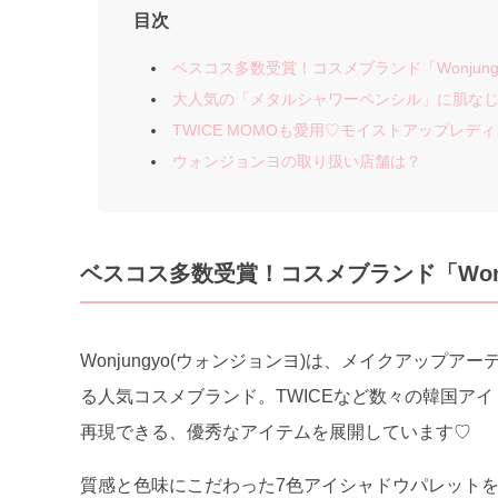
目次
ベスコス多数受賞！コスメブランド「Wonjung
大人気の「メタルシャワーペンシル」に肌な
TWICE MOMOも愛用♡モイストアップレ
ウォンジョンヨの取り扱い店舗は？
ベスコス多数受賞！コスメブランド「Wonj
Wonjungyo(ウォンジョンヨ)は、メイクアップ
る人気コスメブランド。TWICEなど数々の韓国ア
再現できる、優秀なアイテムを展開しています♡
質感と色味にこだわった7色アイシャドウパレット