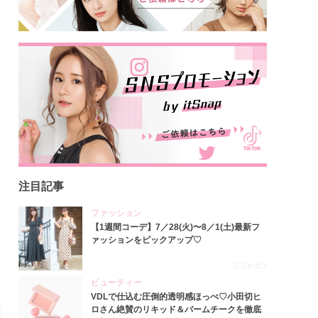
注目記事
ファッション
【1週間コーデ】7／28(火)〜8／1(土)最新フ
ァッションをピックアップ♡
2026.8.5
ビューティー
VDLで仕込む圧倒的透明感ほっぺ♡小田切ヒ
ロさん絶賛のリキッド＆バームチークを徹底