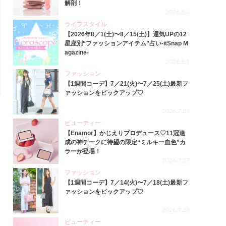
解剖！
2026.8.4
ライフスタイル
【2026年8／1(土)〜8／15(土)】運気UPの12
星座別“ファッションアイテム”占い-itSnap M
agazine-
2026.8.1
ファッション
【1週間コーデ】7／21(火)〜7／25(土)最新フ
ァッションをピックアップ♡
2026.7.29
ビューティー
【Enamor】かじえりプロデュース♡11冠達
成の神チークに待望の限定“ミルキー血色”カ
ラーが登場！
2026.7.27
ファッション
【1週間コーデ】7／14(火)〜7／18(土)最新フ
ァッションをピックアップ♡
2026.7.23
ビューティー