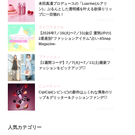
本田真凜プロデュースの「Luarine(ルアリ
ン)」ぷるんとした透明感を叶える欲張りリッ
プに一目惚れ！
2026.7.22
ライフスタイル
【2026年7／16(火)〜7／31(金)】運気UPの1
2星座別“ファッションアイテム”占い-itSnap
Magazine-
2026.7.16
ファッション
【1週間コーデ】7／7(火)〜7／11(土)最新フ
ァッションをピックアップ♡
2026.7.15
ビューティー
CipiCipi(シピシピ)の新作はふくれな渾身のリ
ップ＆グリッター＆クッションファンデ♡
2026.7.14
人気カテゴリー