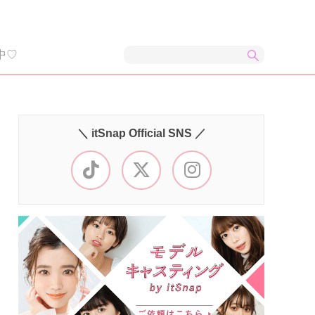
中♡
＼ itSnap Official SNS ／