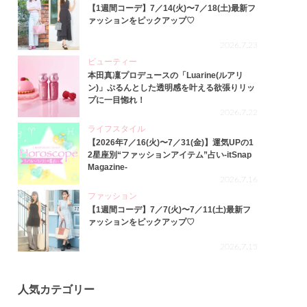
【1週間コーデ】7／14(火)〜7／18(土)最新フ
ァッションをピックアップ♡
2026.7.23
ビューティー
本田真凜プロデュースの「Luarine(ルアリ
ン)」ぷるんとした透明感を叶える欲張りリッ
プに一目惚れ！
2026.7.22
ライフスタイル
【2026年7／16(火)〜7／31(金)】運気UPの1
2星座別“ファッションアイテム”占い-itSnap
Magazine-
2026.7.16
ファッション
【1週間コーデ】7／7(火)〜7／11(土)最新フ
ァッションをピックアップ♡
2026.7.15
人気カテゴリー