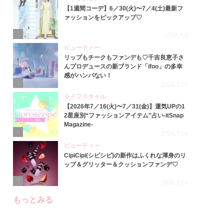
【1週間コーデ】6／30(火)〜7／4(土)最新フ
ァッションをピックアップ♡
2
2026.7.8
ビューティー
リップもチークもファンデも♡千吉良恵子さ
んプロデュースの新ブランド「ifoo」の多幸
感がハンパない！
3
2026.7.10
ライフスタイル
【2026年7／16(火)〜7／31(金)】運気UPの1
2星座別“ファッションアイテム”占い-itSnap
Magazine-
4
2026.7.16
ビューティー
CipiCipi(シピシピ)の新作はふくれな渾身のリ
ップ＆グリッター＆クッションファンデ♡
5
2026.7.14
もっとみる