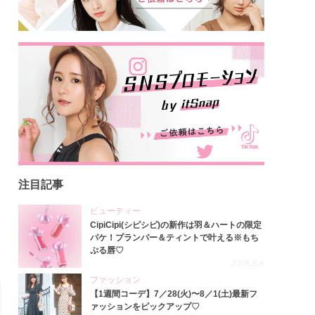
注目記事
ビューティー
CipiCipi(シピシピ)の新作は羽＆ハートの限定
パケ！プランパー＆ティントで叶える※もち
ぷる唇♡
2026.8.6
ファッション
【1週間コーデ】7／28(火)〜8／1(土)最新フ
ァッションをピックアップ♡