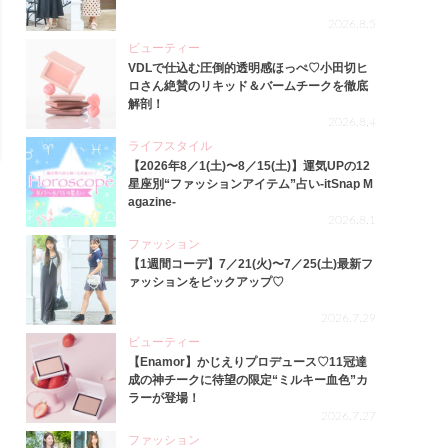
2026.8.5
ビューティー
VDLで仕込む圧倒的透明感ほっぺ♡小田切ヒ
ロさん絶賛のリキッド＆バームチークを徹底
解剖！
2026.8.4
ライフスタイル
【2026年8／1(土)〜8／15(土)】運気UPの12
星座別“ファッションアイテム”占い-itSnap M
agazine-
2026.8.1
ファッション
【1週間コーデ】7／21(火)〜7／25(土)最新フ
ァッションをピックアップ♡
2026.7.29
ビューティー
【Enamor】かじえりプロデュース♡11冠達
成の神チークに待望の限定“ミルキー血色”カ
ラーが登場！
2026.7.27
ファッション