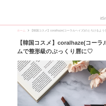
i
ホーム
【韓国コスメ】coralhaze(コーラルヘイズ)のとろける
【韓国コスメ】coralhaze(
ムで整形級のぷっくり唇に♡