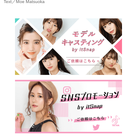
Text／Moe Matsuoka