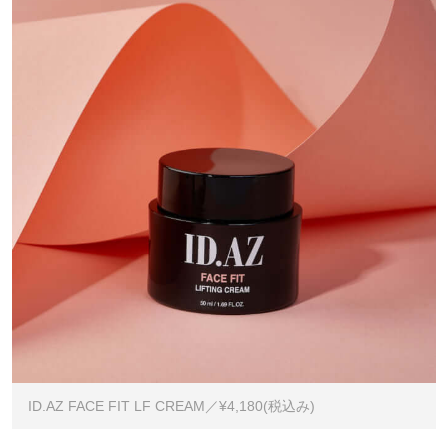
ID.AZ FACE FIT LF CREAM／¥4,180(税込み)