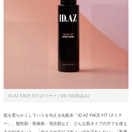
ID.AZ FACE FIT LFトナー／¥3,740(税込み)
肌を柔らかくしてハリを与える化粧水「ID.AZ FACE FIT LFトナ
ー」。脂性肌・乾燥肌・混合肌など、どんな肌タイプの方でも使え
るのがポイント。「デイリーでリフティングケアをしたい」「乳液