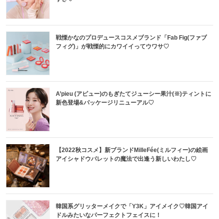
戦慄かなのプロデュースコスメブランド「Fab Fig(ファブ
フィグ)」が戦慄的にカワイイってウワサ♡
A’pieu (アピュー)のもぎたてジューシー果汁(※)ティントに
新色登場&パッケージリニューアル♡
【2022秋コスメ】新ブランドMilleFée(ミルフィー)の絵画
アイシャドウパレットの魔法で出逢う新しいわたし♡
韓国系グリッターメイクで「Y3K」アイメイク♡韓国アイ
ドルみたいなパーフェクトフェイスに！